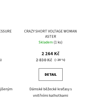
ESSURE
CRAZY SHORT VOLTAGE WOMAN
ASTER
Skladem
(1 ks)
2 264 Kč
2 830 Kč
%)
(–20 %)
DETAIL
zvýšeným
Dámské běžecké kraťasy s
vnitřními kalhotkami