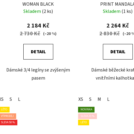
WOMAN BLACK
PRINT MANDAL
Skladem
(2 ks)
Skladem
(1 ks)
2 184 Kč
2 264 Kč
2 730 Kč
2 830 Kč
(–20 %)
(–20 
DETAIL
DETAIL
Dámské 3/4 legíny se zvýšeným
Dámské běžecké krať
pasem
vnitřními kalhotk
XS
S
L
XS
S
M
L
LÉTO
NOVINKA
VÝPRODEJ
SLEVA 20 %
SLEVA 50 %
LÉTO