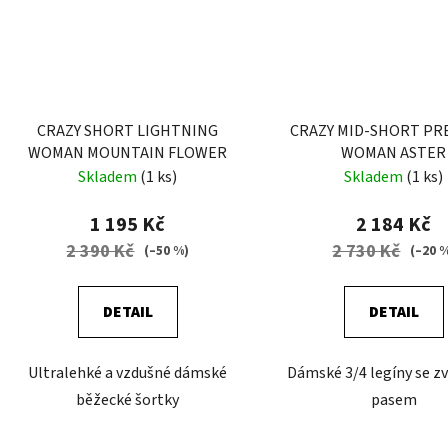
CRAZY SHORT LIGHTNING
CRAZY MID-SHORT PR
WOMAN MOUNTAIN FLOWER
WOMAN ASTER
Skladem
(1 ks)
Skladem
(1 ks)
1 195 Kč
2 184 Kč
2 390 Kč
2 730 Kč
(–50 %)
(–20 
DETAIL
DETAIL
Ultralehké a vzdušné dámské
Dámské 3/4 legíny se 
běžecké šortky
pasem