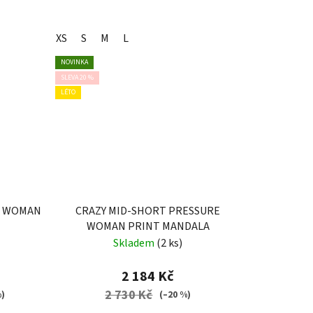
XS
S
M
L
NOVINKA
SLEVA 20 %
LÉTO
P WOMAN
CRAZY MID-SHORT PRESSURE
WOMAN PRINT MANDALA
Skladem
(2 ks)
2 184 Kč
2 730 Kč
%)
(–20 %)