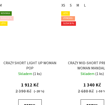
M
XS
S
M
L
NOVINKA
LÉTO
SLEVA 20 %
VÝPRODEJ
LÉTO
SLEVA 50 %
CRAZY SHORT LIGHT UP WOMAN
CRAZY MID-SHORT PR
POP
WOMAN MANDAL
Skladem
(1 ks)
Skladem
(1 ks)
1 912 Kč
1 340 Kč
2 390 Kč
2 680 Kč
(–20 %)
(–50 