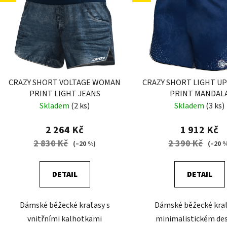
i
s
p
r
o
d
CRAZY SHORT VOLTAGE WOMAN
CRAZY SHORT LIGHT U
u
PRINT LIGHT JEANS
PRINT MANDAL
k
Skladem
(2 ks)
Skladem
(3 ks)
t
ů
2 264 Kč
1 912 Kč
2 830 Kč
2 390 Kč
(–20 %)
(–20 
DETAIL
DETAIL
Dámské běžecké kraťasy s
Dámské běžecké krať
vnitřními kalhotkami
minimalistickém de