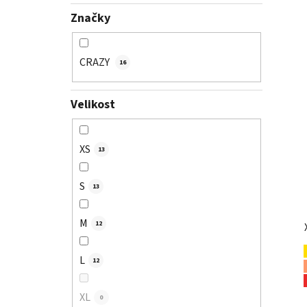
Značky
CRAZY
16
Velikost
XS
13
S
13
M
12
L
12
XL
0