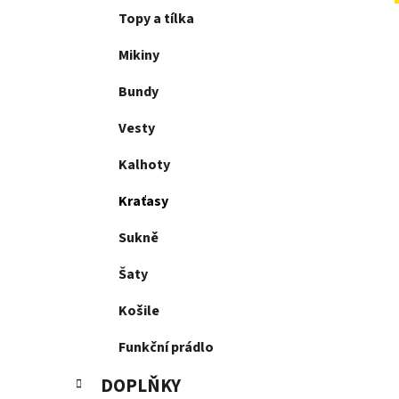
p
Topy a tílka
a
Mikiny
n
e
Bundy
l
Vesty
Kalhoty
Kraťasy
Sukně
Šaty
Košile
Funkční prádlo
DOPLŇKY