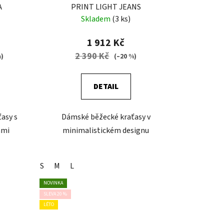
A
PRINT LIGHT JEANS
Skladem
(3 ks)
1 912 Kč
2 390 Kč
%)
(–20 %)
DETAIL
asy s
Dámské běžecké kraťasy v
ami
minimalistickém designu
S
M
L
NOVINKA
SLEVA 20 %
LÉTO