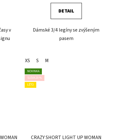
DETAIL
asy v
Dámské 3/4 legíny se zvýšeným
signu
pasem
XS
S
M
NOVINKA
SLEVA 20 %
LÉTO
E WOMAN
CRAZY SHORT LIGHT UP WOMAN