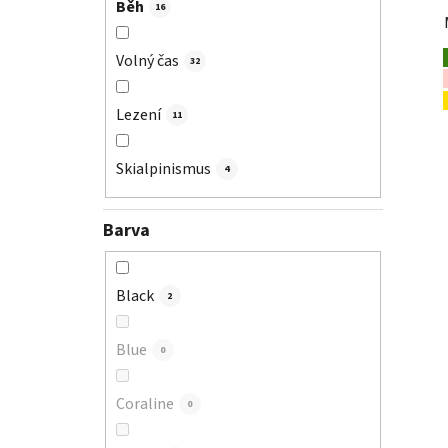
Běh
16
Volný čas
32
Lezení
11
Skialpinismus
4
Barva
Black
2
Blue
0
Coraline
0