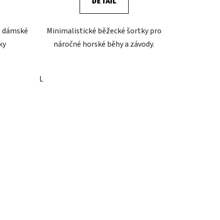
DETAIL
é dámské
Minimalistické běžecké šortky pro
ky
náročné horské běhy a závody.
L