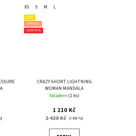
XS
S
M
L
LÉTO
VÝPRODEJ
SLEVA 50 %
ESSURE
CRAZY SHORT LIGHTNING
A
WOMAN MANDALA
Skladem
(1 ks)
1 210 Kč
2 420 Kč
%)
(–50 %)