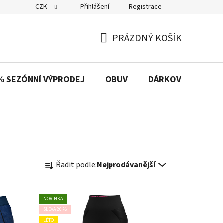
CZK
Přihlášení
Registrace
PRÁZDNÝ KOŠÍK
NÁKUPNÍ
KOŠÍK
% SEZÓNNÍ VÝPRODEJ
OBUV
DÁRKOVÉ POUKAZ
Ř
Řadit podle:
Nejprodávanější
a
z
e
NOVINKA
n
SLEVA 20 %
í
LÉTO