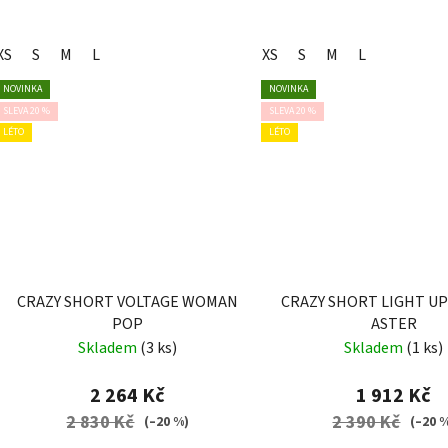
XS
S
M
L
XS
S
M
L
NOVINKA
NOVINKA
SLEVA 20 %
SLEVA 20 %
LÉTO
LÉTO
CRAZY SHORT VOLTAGE WOMAN
CRAZY SHORT LIGHT U
POP
ASTER
Skladem
(3 ks)
Skladem
(1 ks)
2 264 Kč
1 912 Kč
2 830 Kč
2 390 Kč
(–20 %)
(–20 