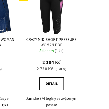
p
r
o
d
u
k
P WOMAN
CRAZY MID-SHORT PRESSURE
t
A
WOMAN POP
ů
Skladem
(1 ks)
2 184 Kč
2 730 Kč
%)
(–20 %)
DETAIL
asy v
Dámské 3/4 legíny se zvýšeným
signu
pasem