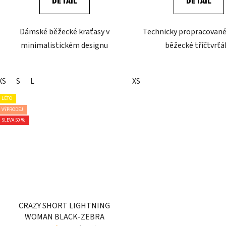
DETAIL
DETAIL
Dámské běžecké kraťasy v
Technicky propracovan
minimalistickém designu
běžecké tříčtvrťá
XS
S
L
XS
LÉTO
VÝPRODEJ
SLEVA 50 %
CRAZY SHORT LIGHTNING
WOMAN BLACK-ZEBRA