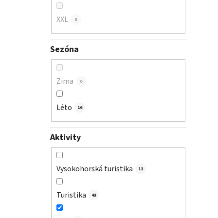
XXL
0
Sezóna
Zima
0
Léto
16
Aktivity
Vysokohorská turistika
11
Turistika
43