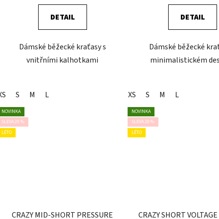
DETAIL
DETAIL
Dámské běžecké kraťasy s
Dámské běžecké krať
vnitřními kalhotkami
minimalistickém de
XS
S
M
L
XS
S
M
L
NOVINKA
NOVINKA
SLEVA 20 %
SLEVA 20 %
LÉTO
LÉTO
CRAZY MID-SHORT PRESSURE
CRAZY SHORT VOLTAG