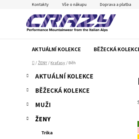
Přejít
Kontakty
Vše o nákupu
Doprava a platba
na
obsah
AKTUÁLNÍ KOLEKCE
BĚŽECKÁ KOLEKC
Domů
/
ŽENY
/
Kraťasy
/
Běh
P
K
Přeskočit
AKTUÁLNÍ KOLEKCE
a
o
kategorie
t
s
BĚŽECKÁ KOLEKCE
e
t
g
r
MUŽI
o
a
r
ŽENY
n
i
e
n
Trika
í