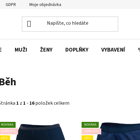
GDPR
Moje objednávka
E
MUŽI
ŽENY
DOPLŇKY
VYBAVENÍ
Běh
Stránka
1
z
1
-
16
položek celkem
V
NOVINKA
NOVINKA
ý
SLEVA 20 %
SLEVA 20 %
p
LÉTO
LÉTO