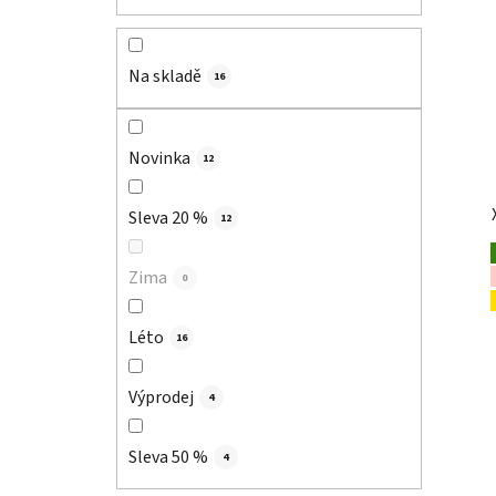
Na skladě
16
Novinka
12
Sleva 20 %
12
Zima
0
Léto
16
Výprodej
4
Sleva 50 %
4