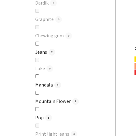
Dardik
0
Graphite
0
Chewing gum
0
Jeans
2
Lake
0
Mandala
5
Mountain Flower
1
Pop
3
Print light jeans
0