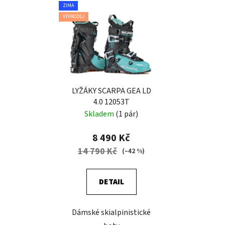
ZIMA
VÝPRODEJ
LYŽÁKY SCARPA GEA LD
4.0 12053T
Skladem
(1 pár)
8 490 Kč
14 790 Kč
(–42 %)
DETAIL
Dámské skialpinistické