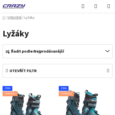
Přejít
Hledat
NÁKUPN
na
KOŠÍK
obsah
Domů
/
VYBAVENÍ
/
Lyžáky
Lyžáky
Ř
Řadit podle:
Nejprodávanější
a
z
e
OTEVŘÍT FILTR
n
í
V
p
ZIMA
ZIMA
ý
r
VÝPRODEJ
VÝPRODEJ
p
o
i
d
s
u