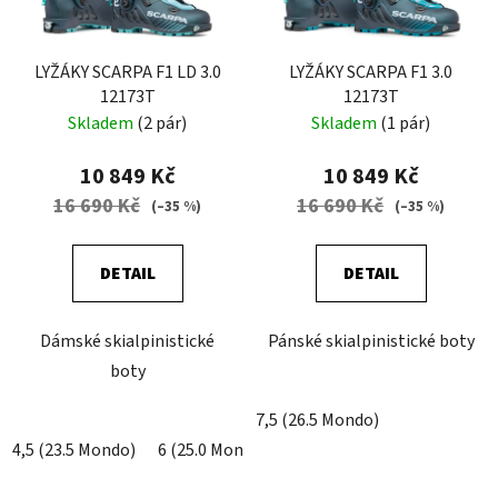
p
k
r
t
o
LYŽÁKY SCARPA F1 LD 3.0
LYŽÁKY SCARPA F1 3.0
ů
12173T
12173T
d
Skladem
(2 pár)
Skladem
(1 pár)
u
k
10 849 Kč
10 849 Kč
t
16 690 Kč
16 690 Kč
(–35 %)
(–35 %)
ů
DETAIL
DETAIL
Dámské skialpinistické
Pánské skialpinistické boty
boty
7,5 (26.5 Mondo)
4,5 (23.5 Mondo)
6 (25.0 Mondo)