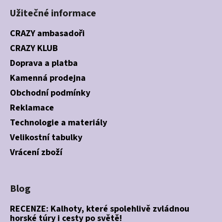
ý
Užitečné informace
p
i
CRAZY ambasadoři
s
CRAZY KLUB
u
Doprava a platba
Kamenná prodejna
Obchodní podmínky
Reklamace
Technologie a materiály
Velikostní tabulky
Vrácení zboží
Blog
RECENZE: Kalhoty, které spolehlivě zvládnou
horské túry i cesty po světě!