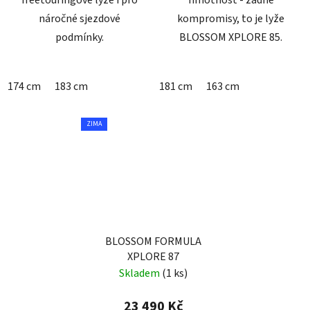
freetouringové lyže i pro
hmotnost - žádné
náročné sjezdové
kompromisy, to je lyže
podmínky.
BLOSSOM XPLORE 85.
174 cm
183 cm
181 cm
163 cm
ZIMA
BLOSSOM FORMULA
XPLORE 87
Skladem
(1 ks)
23 490 Kč