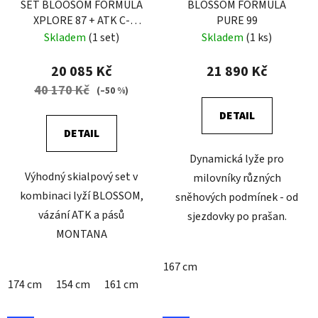
SET BLOOSOM FORMULA
BLOSSOM FORMULA
XPLORE 87 + ATK C-
PURE 99
RAIDER 12 + PÁSY
Skladem
(1 set)
Skladem
(1 ks)
MONTANA
20 085 Kč
21 890 Kč
40 170 Kč
(–50 %)
DETAIL
DETAIL
Dynamická lyže pro
Výhodný skialpový set v
milovníky různých
kombinaci lyží BLOSSOM,
sněhových podmínek - od
vázání ATK a pásů
sjezdovky po prašan.
MONTANA
167 cm
174 cm
154 cm
161 cm