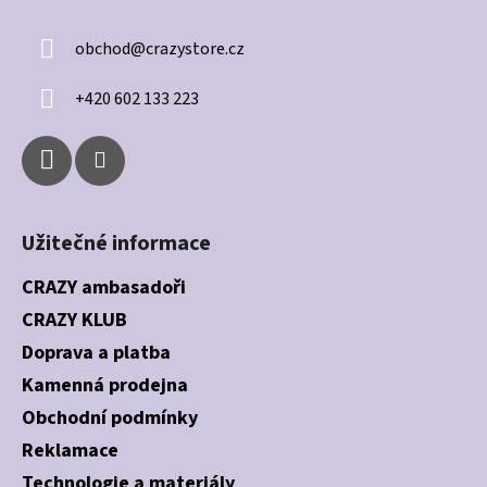
p
a
a
c
obchod
@
crazystore.cz
t
í
í
p
+420 602 133 223
r
v
k
y
v
ý
Užitečné informace
p
i
CRAZY ambasadoři
s
CRAZY KLUB
u
Doprava a platba
Kamenná prodejna
Obchodní podmínky
Reklamace
Technologie a materiály