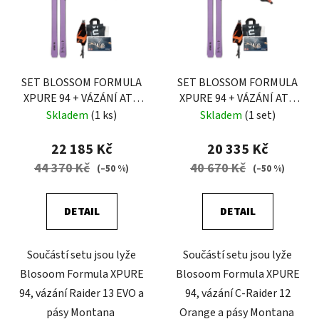
i
d
s
u
p
k
r
t
o
SET BLOSSOM FORMULA
SET BLOSSOM FORMULA
ů
XPURE 94 + VÁZÁNÍ ATK
XPURE 94 + VÁZÁNÍ ATK
d
RAIDER 13 EVO + PÁSY
C-RAIDER 12 ORANGE +
Skladem
(1 ks)
Skladem
(1 set)
u
MONTANA
PÁSY MONTANA
k
22 185 Kč
20 335 Kč
t
44 370 Kč
40 670 Kč
(–50 %)
(–50 %)
ů
DETAIL
DETAIL
Součástí setu jsou lyže
Součástí setu jsou lyže
Blosoom Formula XPURE
Blosoom Formula XPURE
94, vázání Raider 13 EVO a
94, vázání C-Raider 12
pásy Montana
Orange a pásy Montana