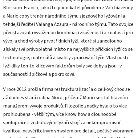
Blossom. Franco, jakožto podnikatel původem z Valchiavenny
a Mario coby trenér národního týmu sjezdového lyžování a
tehdejší ředitel Valanga Azzura - národního týmu. Tato dvojice
představovala vyváženou kombinaci zkušeností a znalostí pro
vývoj a chod výroby prvotřídních lyží, které si zanedlouho
získaly své právoplatné místo na nejvyšších příčkách lyží co se
technologie, materiálů a kvality zpracování týče. Vlastnosti
lyží díky těmto klíčovým faktorům byly své doby a jsou i v
současnosti špičkové a pokrokové.
V roce 2012 prošla firma restrukturalizací a o celkový chod se
až dodnes stará rodina Moro, přičemž Mario se stal hlavním
manažerem vývoje produktů. Filozofie značky byla o to více
prohloubena - větší tým, více know how a dlouhodobé
spolupráce s vrcholovými lyžaři stojí za nekompromisní
kvalitou, neuvěřitelným smyslem pro detail, pečlivě vybranými