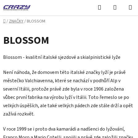
Přejít
Hledat
NÁKUPN
na
KOŠÍK
obsah
Domů
/
ZNAČKY
/
BLOSSOM
BLOSSOM
Blossom - kvalitní italské sjezdové a skialpinistické lyže
Není náhoda, že domovem této italské značky lyží je právě
městečko Valchiavenna, které se nachází v podhůří Alp v
severní Itálii, protože právě zde byla v roce 1906 založena
vůbec první fabrika na výrobu lyží v Itálii. Toto řemeslo se po
velkých úspěších, ale také velkých pádech zde stále drží a opět
zažívá rozkvět.
V roce 1999 se i proto dva kamarádi a nadšenci do lyžování,
Franco Moro a Mario Cotelli, spojili a právě zde založili značku