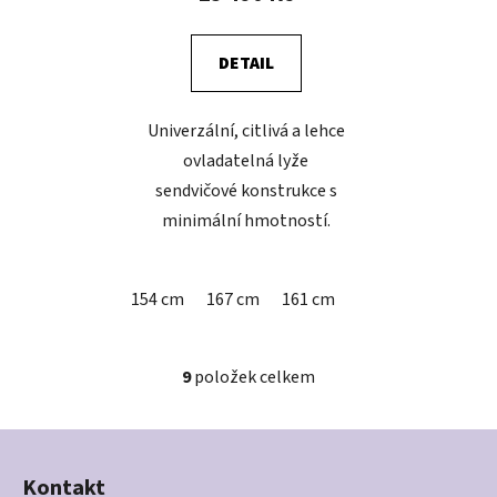
DETAIL
Univerzální, citlivá a lehce
ovladatelná lyže
sendvičové konstrukce s
minimální hmotností.
154 cm
167 cm
161 cm
9
položek celkem
O
v
l
Z
á
á
d
Kontakt