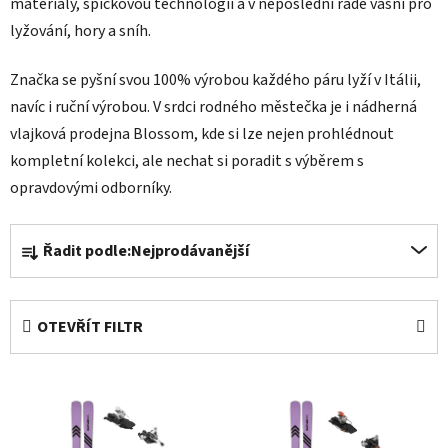
materiály, špičkovou technologií a v neposlední řadě vášní pro
lyžování, hory a sníh.
Značka se pyšní svou 100% výrobou každého páru lyží v Itálii,
navíc i ruční výrobou. V srdci rodného městečka je i nádherná
vlajková prodejna Blossom, kde si lze nejen prohlédnout
kompletní kolekci, ale nechat si poradit s výběrem s
opravdovými odborníky.
Ř
Řadit podle:
Nejprodávanější
a
z
e
OTEVŘÍT FILTR
n
í
V
p
ý
r
p
o