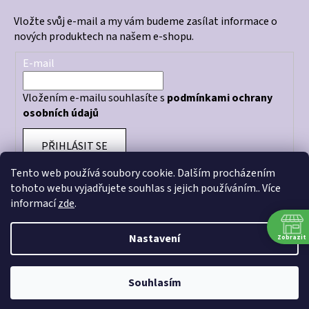
Vložte svůj e-mail a my vám budeme zasílat informace o
nových produktech na našem e-shopu.
E-mail
Vložením e-mailu souhlasíte s
podmínkami ochrany
osobních údajů
PŘIHLÁSIT SE
Tento web používá soubory cookie. Dalším procházením
tohoto webu vyjadřujete souhlas s jejich používáním.. Více
informací
zde
.
Otevírací doba prodejny: PO - PÁ 10:00 - 18:00
Nastavení
Zobrazit
Souhlasím
Vytvořil Shoptet
Copyright 2026
CRAZY STORE
. Všechna práva vyhrazena.