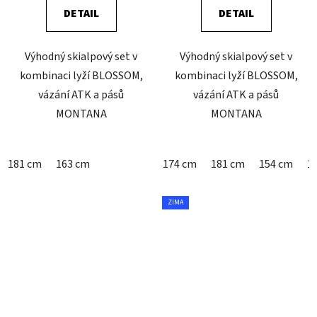
DETAIL
DETAIL
Výhodný skialpový set v
Výhodný skialpový set v
kombinaci lyží BLOSSOM,
kombinaci lyží BLOSSOM,
vázání ATK a pásů
vázání ATK a pásů
MONTANA
MONTANA
181 cm
163 cm
174 cm
181 cm
154 cm
1
ZIMA