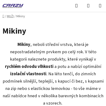
Přejít
Hledat
NÁKUPN
na
KOŠÍK
obsah
Domů
/
MUŽI
/
Mikiny
Mikiny
Mikiny
, neboli střední vrstva, která je
nepostradatelným prvkem po celý rok. V této
kategorii naleznete produkty, které vynikají v
rychlém
odvodu
vlhkosti
a potu a nabízí optimální
izolační
vlastnosti
. Na léto tenčí, do zimních
podmínek silnější, teplejší, s kapucí či bez, s kapsami
na zip nebo s elastickou lemovkou - to vše máme v
naší nabídce hned v několika barevných kombinacích
a vzorech.