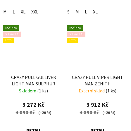
M
L
XL
XXL
S
M
L
XL
NOVINKA
NOVINKA
SLEVA 20 %
SLEVA 20 %
LÉTO
LÉTO
CRAZY PULL GULLIVER
CRAZY PULL VIPER LIGHT
LIGHT MAN SULPHUR
MAN ZENITH
Skladem
(1 ks)
Externí sklad
(1 ks)
3 272 Kč
3 912 Kč
4 090 Kč
4 890 Kč
(–20 %)
(–20 %)
DETAIL
DETAIL