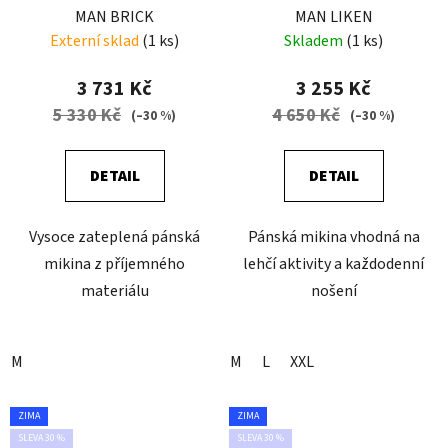
MAN BRICK
MAN LIKEN
Externí sklad
(1 ks)
Skladem
(1 ks)
3 731 Kč
3 255 Kč
5 330 Kč
4 650 Kč
(–30 %)
(–30 %)
DETAIL
DETAIL
Vysoce zateplená pánská
Pánská mikina vhodná na
mikina z příjemného
lehčí aktivity a každodenní
materiálu
nošení
M
M
L
XXL
ZIMA
ZIMA
SLEVA 30 %
SLEVA 30 %