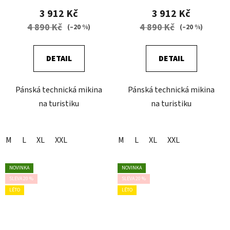
3 912 Kč
3 912 Kč
4 890 Kč
4 890 Kč
(–20 %)
(–20 %)
DETAIL
DETAIL
Pánská technická mikina
Pánská technická mikina
na turistiku
na turistiku
M
L
XL
XXL
M
L
XL
XXL
NOVINKA
NOVINKA
SLEVA 20 %
SLEVA 20 %
LÉTO
LÉTO