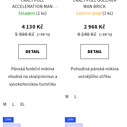
CRAZY PULL
CRAZY PULL GULLIVER
ACCELERATION MAN
MAN BRICK
GALAXY
Skladem
(1 ks)
Externí sklad
(1 ks)
4 130 Kč
2 968 Kč
5 900 Kč
4 240 Kč
(–30 %)
(–30 %)
DETAIL
DETAIL
Pánská funkční mikina
Pohodlná pánská mikina
vhodná na skialpnismus a
volnějšího střihu
vysokohorskou turistiku
M
L
M
L
XL
ZIMA
ZIMA
SLEVA 30 %
SLEVA 30 %