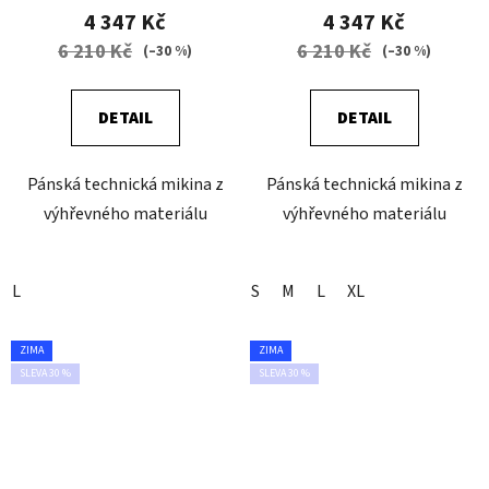
4 347 Kč
4 347 Kč
6 210 Kč
6 210 Kč
(–30 %)
(–30 %)
DETAIL
DETAIL
Pánská technická mikina z
Pánská technická mikina z
výhřevného materiálu
výhřevného materiálu
L
S
M
L
XL
ZIMA
ZIMA
SLEVA 30 %
SLEVA 30 %