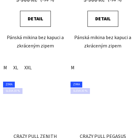
3 900 Kč
3 900 Kč
DETAIL
DETAIL
Pánská mikina bez kapuci a
Pánská mikina bez kapuci a
zkráceným zipem
zkráceným zipem
M
XL
XXL
M
ZIMA
ZIMA
SLEVA 30 %
SLEVA 30 %
CRAZY PULL ZENITH
CRAZY PULL PEGASUS