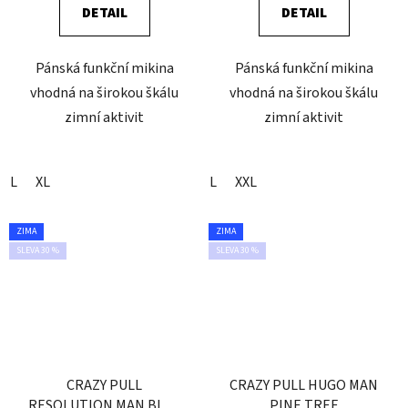
DETAIL
DETAIL
Pánská funkční mikina
Pánská funkční mikina
vhodná na širokou škálu
vhodná na širokou škálu
zimní aktivit
zimní aktivit
L
XL
L
XXL
ZIMA
ZIMA
SLEVA 30 %
SLEVA 30 %
CRAZY PULL
CRAZY PULL HUGO MAN
RESOLUTION MAN BLUE
PINE TREE