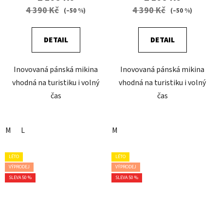
4 390 Kč
4 390 Kč
(–50 %)
(–50 %)
DETAIL
DETAIL
Inovovaná pánská mikina
Inovovaná pánská mikina
vhodná na turistiku i volný
vhodná na turistiku i volný
čas
čas
M
L
M
LÉTO
LÉTO
VÝPRODEJ
VÝPRODEJ
SLEVA 50 %
SLEVA 50 %