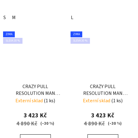
S
M
L
ZIMA
ZIMA
SLEVA 30 %
SLEVA 30 %
CRAZY PULL
CRAZY PULL
RESOLUTION MAN
RESOLUTION MAN
ENERGY-BLACK
LIKEN-BLUE
Externí sklad
(1 ks)
Externí sklad
(1 ks)
3 423 Kč
3 423 Kč
4 890 Kč
4 890 Kč
(–30 %)
(–30 %)