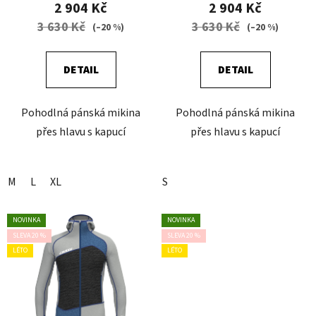
k
2 904 Kč
2 904 Kč
t
3 630 Kč
3 630 Kč
(–20 %)
(–20 %)
ů
DETAIL
DETAIL
Pohodlná pánská mikina
Pohodlná pánská mikina
přes hlavu s kapucí
přes hlavu s kapucí
M
L
XL
S
NOVINKA
NOVINKA
SLEVA 20 %
SLEVA 20 %
LÉTO
LÉTO