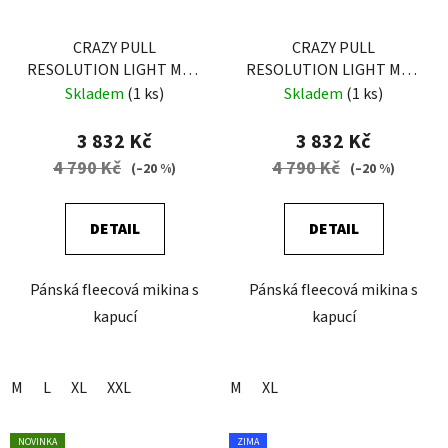
CRAZY PULL
CRAZY PULL
RESOLUTION LIGHT MAN
RESOLUTION LIGHT MAN
ORIENTE
SULFUR-BLACK
Skladem
(1 ks)
Skladem
(1 ks)
3 832 Kč
3 832 Kč
4 790 Kč
4 790 Kč
(–20 %)
(–20 %)
DETAIL
DETAIL
Pánská fleecová mikina s
Pánská fleecová mikina s
kapucí
kapucí
M
L
XL
XXL
M
XL
NOVINKA
ZIMA