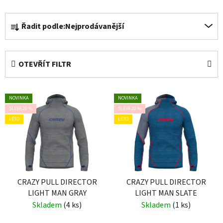
Ř
Řadit podle:
Nejprodávanější
a
z
e
OTEVŘÍT FILTR
n
í
V
p
NOVINKA
NOVINKA
ý
r
SLEVA 20 %
SLEVA 20 %
p
o
LÉTO
LÉTO
i
d
s
u
p
k
r
t
o
CRAZY PULL DIRECTOR
CRAZY PULL DIRECTOR
ů
LIGHT MAN GRAY
LIGHT MAN SLATE
d
Skladem
(4 ks)
Skladem
(1 ks)
u