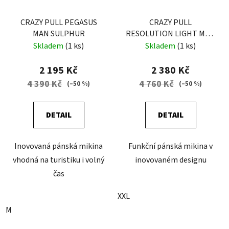
CRAZY PULL PEGASUS
CRAZY PULL
MAN SULPHUR
RESOLUTION LIGHT MAN
ZENITH-BLUE
Skladem
(1 ks)
Skladem
(1 ks)
2 195 Kč
2 380 Kč
4 390 Kč
4 760 Kč
(–50 %)
(–50 %)
DETAIL
DETAIL
Inovovaná pánská mikina
Funkční pánská mikina v
vhodná na turistiku i volný
inovovaném designu
čas
XXL
M