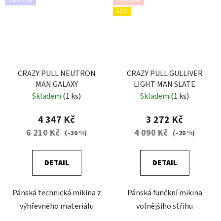
SLEVA 30 %
SLEVA 20 %
LÉTO
CRAZY PULL NEUTRON
CRAZY PULL GULLIVER
MAN GALAXY
LIGHT MAN SLATE
Skladem
(1 ks)
Skladem
(1 ks)
4 347 Kč
3 272 Kč
6 210 Kč
4 090 Kč
(–30 %)
(–20 %)
DETAIL
DETAIL
Pánská technická mikina z
Pánská funčkní mikina
výhřevného materiálu
volnějšího střihu