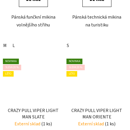
Pánská funčkní mikina
Pánská technická mikina
volnějšího střihu
na turistiku
M
L
S
NOVINKA
NOVINKA
SLEVA 20 %
SLEVA 20 %
LÉTO
LÉTO
CRAZY PULL VIPER LIGHT
CRAZY PULL VIPER LIGHT
MAN SLATE
MAN ORIENTE
Externí sklad
(1 ks)
Externí sklad
(1 ks)