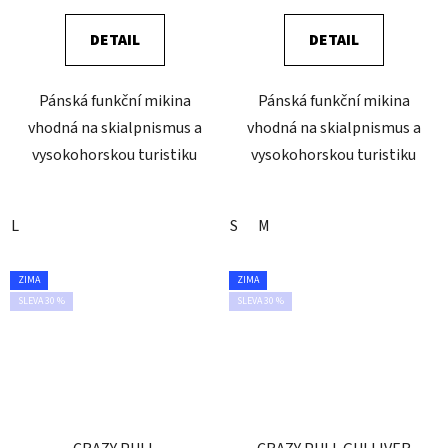
DETAIL
DETAIL
Pánská funkční mikina
Pánská funkční mikina
vhodná na skialpnismus a
vhodná na skialpnismus a
vysokohorskou turistiku
vysokohorskou turistiku
L
S
M
ZIMA
ZIMA
SLEVA 30 %
SLEVA 30 %