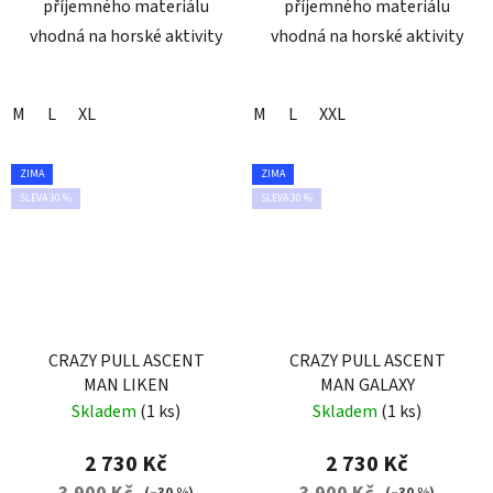
příjemného materiálu
příjemného materiálu
vhodná na horské aktivity
vhodná na horské aktivity
M
L
XL
M
L
XXL
ZIMA
ZIMA
SLEVA 30 %
SLEVA 30 %
CRAZY PULL ASCENT
CRAZY PULL ASCENT
MAN LIKEN
MAN GALAXY
Skladem
(1 ks)
Skladem
(1 ks)
2 730 Kč
2 730 Kč
(–30 %)
(–30 %)