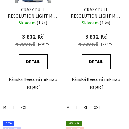
CRAZY PULL
CRAZY PULL
RESOLUTION LIGHT MAN
RESOLUTION LIGHT MAN
SLATE-BLACK
SLATE
Skladem
(1 ks)
Skladem
(1 ks)
3 832 Kč
3 832 Kč
4 790 Kč
4 790 Kč
(–20 %)
(–20 %)
DETAIL
DETAIL
Pánská fleecová mikina s
Pánská fleecová mikina s
kapucí
kapucí
M
L
XXL
M
L
XL
XXL
ZIMA
NOVINKA