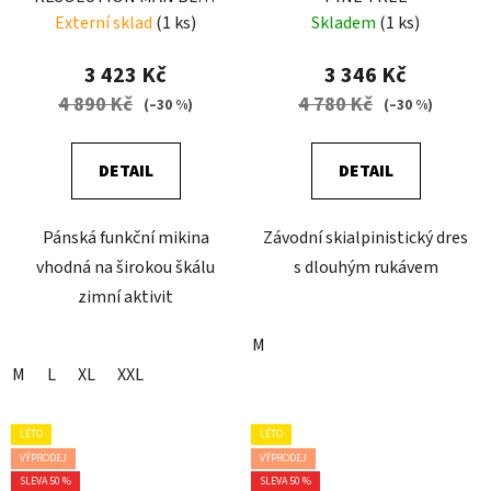
GALAXY-BLACK
Externí sklad
(1 ks)
Skladem
(1 ks)
3 423 Kč
3 346 Kč
4 890 Kč
4 780 Kč
(–30 %)
(–30 %)
DETAIL
DETAIL
Pánská funkční mikina
Závodní skialpinistický dres
vhodná na širokou škálu
s dlouhým rukávem
zimní aktivit
M
M
L
XL
XXL
LÉTO
LÉTO
VÝPRODEJ
VÝPRODEJ
SLEVA 50 %
SLEVA 50 %