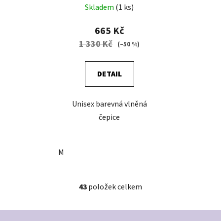
Skladem
(1 ks)
665 Kč
1 330 Kč
(–50 %)
DETAIL
Unisex barevná vlněná
čepice
M
43
položek celkem
O
v
l
Z