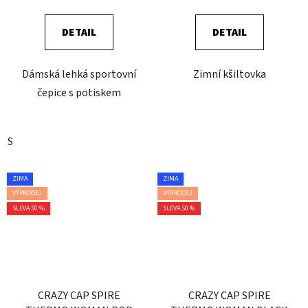
DETAIL
DETAIL
Dámská lehká sportovní
Zimní kšiltovka
čepice s potiskem
S
ZIMA
ZIMA
VÝPRODEJ
VÝPRODEJ
SLEVA 50 %
SLEVA 50 %
CRAZY CAP SPIRE
CRAZY CAP SPIRE