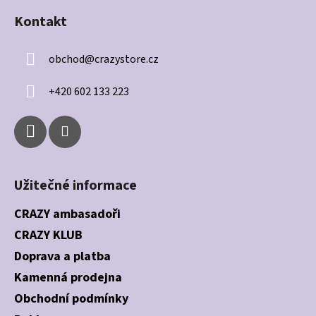
á
á
d
Kontakt
p
a
a
c
obchod
@
crazystore.cz
t
í
í
p
+420 602 133 223
r
v
k
y
v
ý
Užitečné informace
p
i
CRAZY ambasadoři
s
CRAZY KLUB
u
Doprava a platba
Kamenná prodejna
Obchodní podmínky