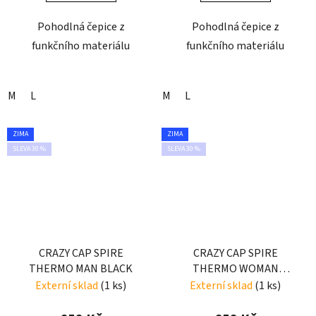
Pohodlná čepice z
Pohodlná čepice z
funkčního materiálu
funkčního materiálu
M
L
M
L
ZIMA
ZIMA
SLEVA 30 %
SLEVA 30 %
CRAZY CAP SPIRE
CRAZY CAP SPIRE
THERMO MAN BLACK
THERMO WOMAN
WOMAN SELFIE
Externí sklad
(1 ks)
Externí sklad
(1 ks)