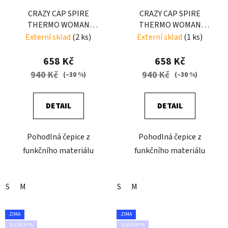
CRAZY CAP SPIRE
CRAZY CAP SPIRE
THERMO WOMAN
THERMO WOMAN
WOMAN POP
WOMAN EARLY
Externí sklad
(2 ks)
Externí sklad
(1 ks)
658 Kč
658 Kč
940 Kč
940 Kč
(–30 %)
(–30 %)
DETAIL
DETAIL
Pohodlná čepice z
Pohodlná čepice z
funkčního materiálu
funkčního materiálu
S
M
S
M
ZIMA
ZIMA
SLEVA 30 %
SLEVA 30 %