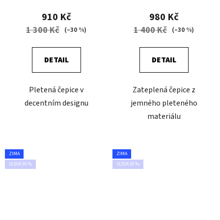
910 Kč
980 Kč
1 300 Kč
1 400 Kč
(–30 %)
(–30 %)
DETAIL
DETAIL
Pletená čepice v
Zateplená čepice z
decentním designu
jemného pleteného
materiálu
ZIMA
ZIMA
SLEVA 30 %
SLEVA 30 %