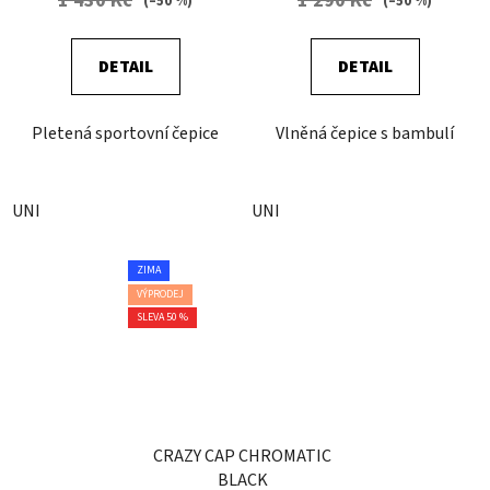
1 430 Kč
1 290 Kč
(–50 %)
(–50 %)
DETAIL
DETAIL
Pletená sportovní čepice
Vlněná čepice s bambulí
UNI
UNI
ZIMA
VÝPRODEJ
SLEVA 50 %
CRAZY CAP CHROMATIC
BLACK