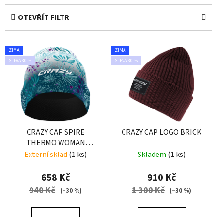
e
OTEVŘÍT FILTR
n
í
V
p
ZIMA
ZIMA
ý
r
SLEVA 30 %
SLEVA 30 %
p
o
i
d
s
u
p
k
r
t
o
CRAZY CAP SPIRE
CRAZY CAP LOGO BRICK
ů
THERMO WOMAN
d
WOMAN FALLING
Externí sklad
(1 ks)
Skladem
(1 ks)
u
FLOWER
k
658 Kč
910 Kč
t
940 Kč
1 300 Kč
(–30 %)
(–30 %)
ů