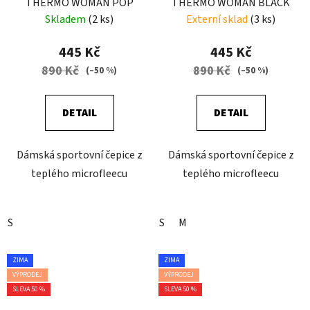
THERMO WOMAN POP
THERMO WOMAN BLACK
Skladem
(2 ks)
Externí sklad
(3 ks)
445 Kč
445 Kč
890 Kč
890 Kč
(–50 %)
(–50 %)
DETAIL
DETAIL
Dámská sportovní čepice z
Dámská sportovní čepice z
teplého microfleecu
teplého microfleecu
S
S
M
ZIMA
ZIMA
VÝPRODEJ
VÝPRODEJ
SLEVA 50 %
SLEVA 50 %