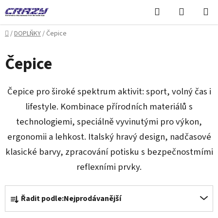
Přejít
Hledat
NÁKUPN
na
KOŠÍK
obsah
Domů
/
DOPLŇKY
/
Čepice
Čepice
Čepice pro široké spektrum aktivit: sport, volný čas i
lifestyle. Kombinace přírodních materiálů s
technologiemi, speciálně vyvinutými pro výkon,
ergonomii a lehkost. Italský hravý design, nadčasové
klasické barvy, zpracování potisku s bezpečnostmími
reflexními prvky.
Ř
Řadit podle:
Nejprodávanější
a
z