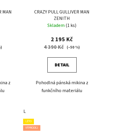
R MAN
CRAZY PULL GULLIVER MAN
ZENITH
Skladem
(1 ks)
2 195 Kč
4 390 Kč
%)
(–50 %)
DETAIL
ina z
Pohodlná pánská mikina z
álu
funkčního materiálu
L
LÉTO
VÝPRODEJ