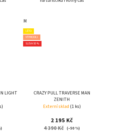
 čas
na turistiku i volný čas
M
LÉTO
VÝPRODEJ
SLEVA 50 %
ON LIGHT
CRAZY PULL TRAVERSE MAN
ZENITH
s)
Externí sklad
(1 ks)
2 195 Kč
4 390 Kč
%)
(–50 %)