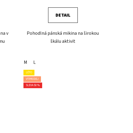
DETAIL
na v
Pohodlná pánská mikina na širokou
gnu
škálu aktivit
M
L
LÉTO
VÝPRODEJ
SLEVA 50 %