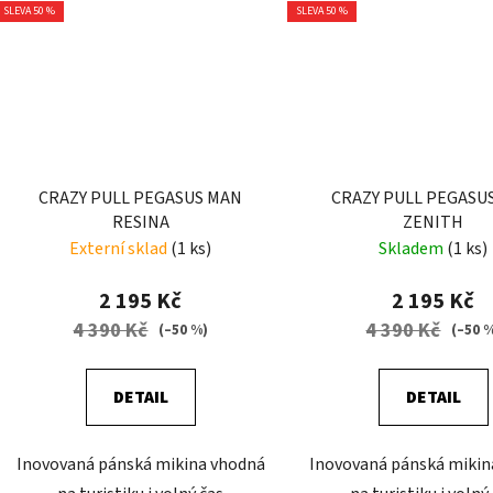
SLEVA 50 %
SLEVA 50 %
CRAZY PULL PEGASUS MAN
CRAZY PULL PEGASU
RESINA
ZENITH
Externí sklad
(1 ks)
Skladem
(1 ks)
2 195 Kč
2 195 Kč
4 390 Kč
4 390 Kč
(–50 %)
(–50 
DETAIL
DETAIL
Inovovaná pánská mikina vhodná
Inovovaná pánská mikin