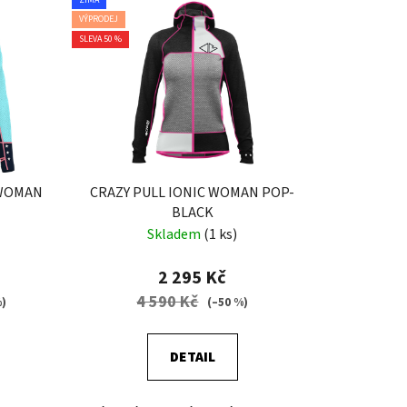
n
VÝPRODEJ
í
SLEVA 50 %
p
r
o
d
u
k
 WOMAN
CRAZY PULL IONIC WOMAN POP-
t
BLACK
ů
Skladem
(1 ks)
2 295 Kč
4 590 Kč
%)
(–50 %)
DETAIL