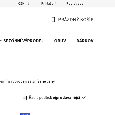
CZK
Přihlášení
Registrace
PRÁZDNÝ KOŠÍK
NÁKUPNÍ
KOŠÍK
% SEZÓNNÍ VÝPRODEJ
OBUV
DÁRKOVÉ POUKAZ
ónním výprodeji za snížené ceny.
Ř
Řadit podle:
Nejprodávanější
a
z
e
ZIMA