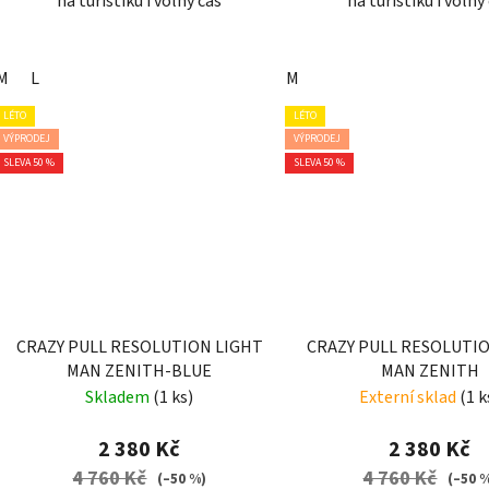
na turistiku i volný čas
na turistiku i volný
M
L
M
LÉTO
LÉTO
VÝPRODEJ
VÝPRODEJ
SLEVA 50 %
SLEVA 50 %
CRAZY PULL RESOLUTION LIGHT
CRAZY PULL RESOLUTI
MAN ZENITH-BLUE
MAN ZENITH
Skladem
(1 ks)
Externí sklad
(1 k
2 380 Kč
2 380 Kč
4 760 Kč
4 760 Kč
(–50 %)
(–50 