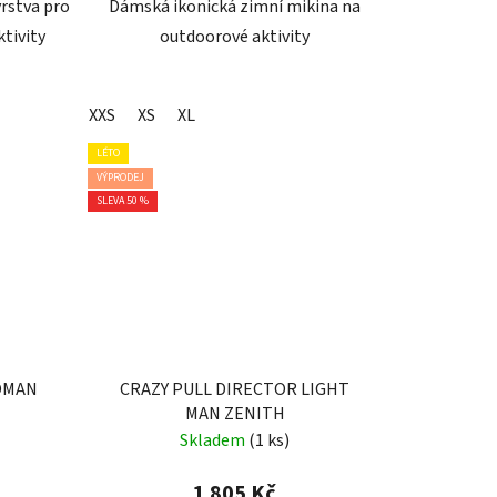
vrstva pro
Dámská ikonická zimní mikina na
tivity
outdoorové aktivity
XXS
XS
XL
LÉTO
VÝPRODEJ
SLEVA 50 %
WOMAN
CRAZY PULL DIRECTOR LIGHT
MAN ZENITH
Skladem
(1 ks)
1 805 Kč