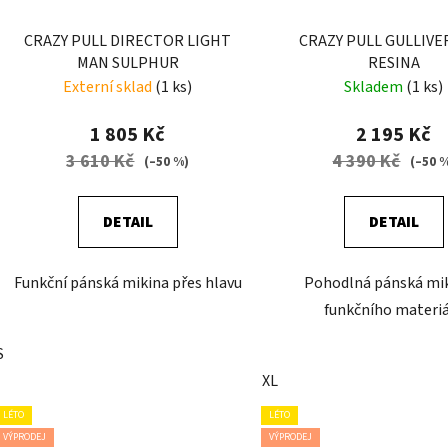
CRAZY PULL DIRECTOR LIGHT
CRAZY PULL GULLIVE
MAN SULPHUR
RESINA
Externí sklad
(1 ks)
Skladem
(1 ks)
1 805 Kč
2 195 Kč
3 610 Kč
4 390 Kč
(–50 %)
(–50 
DETAIL
DETAIL
Funkční pánská mikina přes hlavu
Pohodlná pánská mik
funkčního materi
S
XL
LÉTO
LÉTO
VÝPRODEJ
VÝPRODEJ