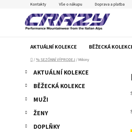
Přejít
Kontakty
Vše o nákupu
Doprava a platba
na
obsah
AKTUÁLNÍ KOLEKCE
BĚŽECKÁ KOLEKC
Domů
/
% SEZÓNNÍ VÝPRODEJ
/
Mikiny
P
K
Přeskočit
AKTUÁLNÍ KOLEKCE
a
o
kategorie
t
s
BĚŽECKÁ KOLEKCE
e
t
g
r
MUŽI
o
a
r
ŽENY
n
i
e
n
DOPLŇKY
í