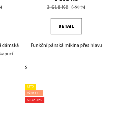
3 610 Kč
%)
(–50 %)
DETAIL
ná dámská
Funkční pánská mikina přes hlavu
kapucí
S
LÉTO
VÝPRODEJ
SLEVA 50 %