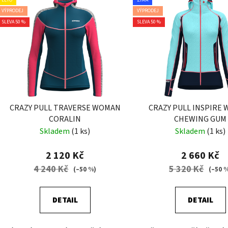
ý
VÝPRODEJ
VÝPRODEJ
p
SLEVA 50 %
SLEVA 50 %
i
s
p
r
o
d
CRAZY PULL TRAVERSE WOMAN
CRAZY PULL INSPIRE
u
CORALIN
CHEWING GUM
k
Skladem
(1 ks)
Skladem
(1 ks)
t
ů
2 120 Kč
2 660 Kč
4 240 Kč
5 320 Kč
(–50 %)
(–50 
DETAIL
DETAIL