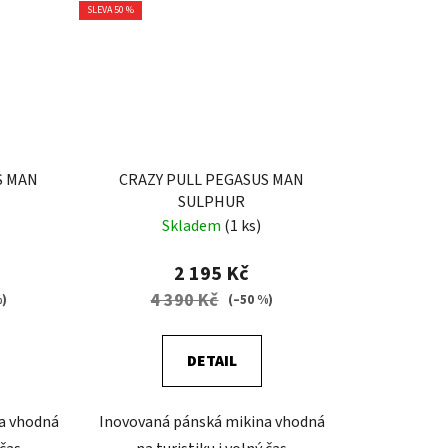
SLEVA 50 %
S MAN
CRAZY PULL PEGASUS MAN
SULPHUR
Skladem
(1 ks)
2 195 Kč
4 390 Kč
%)
(–50 %)
DETAIL
a vhodná
Inovovaná pánská mikina vhodná