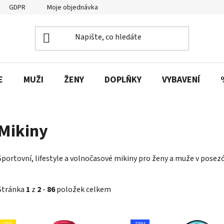
GDPR
Moje objednávka
E
MUŽI
ŽENY
DOPLŇKY
VYBAVENÍ
Mikiny
Sportovní, lifestyle a volnočasové mikiny pro ženy a muže v posez
Stránka
1
z
2
-
86
položek celkem
V
LÉTO
ZIMA