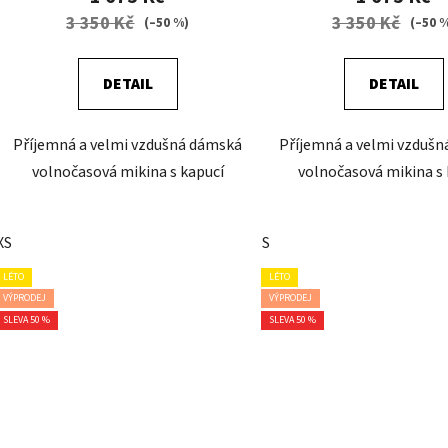
3 350 Kč
3 350 Kč
(–50 %)
(–50 
DETAIL
DETAIL
Příjemná a velmi vzdušná dámská
Příjemná a velmi vzduš
volnočasová mikina s kapucí
volnočasová mikina s 
XS
S
LÉTO
LÉTO
VÝPRODEJ
VÝPRODEJ
SLEVA 50 %
SLEVA 50 %