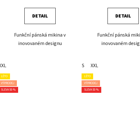
DETAIL
DETAIL
Funkční pánská mikina v
Funkční pánská miki
inovovaném designu
inovovaném desi
XXL
S
XXL
LÉTO
LÉTO
VÝPRODEJ
VÝPRODEJ
SLEVA 50 %
SLEVA 50 %