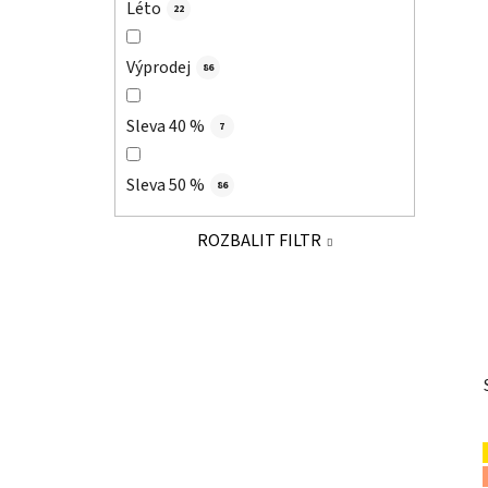
Léto
22
Výprodej
86
Sleva 40 %
7
Sleva 50 %
86
ROZBALIT FILTR