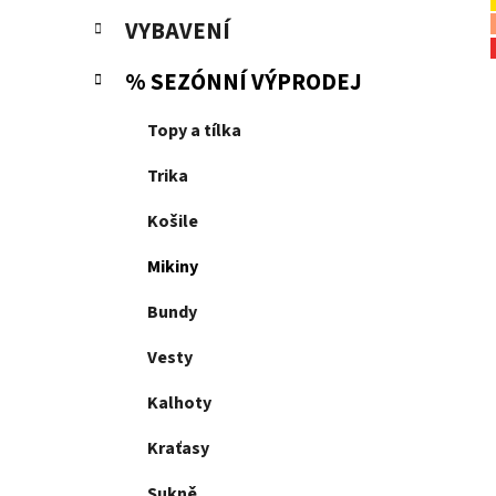
p
VYBAVENÍ
a
n
% SEZÓNNÍ VÝPRODEJ
e
Topy a tílka
l
Trika
Košile
Mikiny
Bundy
Vesty
Kalhoty
Kraťasy
Sukně