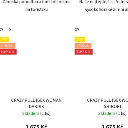
Dámská pohodlná a funkční mikina
Naše nejteplejší střední 
na turistiku
vysokohorské zimní ak
XS
XL
XS
LÉTO
LÉTO
VÝPRODEJ
VÝPRODEJ
SLEVA 50 %
SLEVA 50 %
CRAZY PULL IBEX WOMAN
CRAZY PULL IBEX 
DARDIK
SHIBORI
Skladem
(1 ks)
Skladem
(1 ks)
1 675 Kč
1 675 Kč