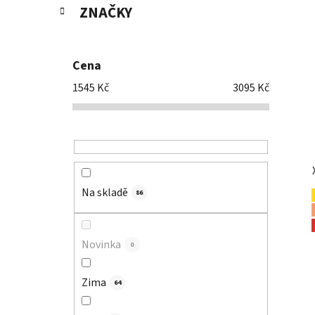
ZNAČKY
Cena
1545
Kč
3095
Kč
Na skladě
86
Novinka
0
Zima
64