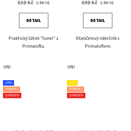
630 Kč
690 Kč
(–50 %)
(–50 %)
DETAIL
DETAIL
Praktický šátek "tunel" z
Víceúčelový nákrčník s
Primaloftu.
Primaloftem
UNI
UNI
ZIMA
LÉTO
VÝPRODEJ
VÝPRODEJ
SLEVA 50 %
SLEVA 50 %