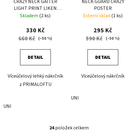
CRAZY NECK GAITER
NECK GUARD CRAZY
LIGHT PRINT LIKEN
POSTER
SCOTTISH
Skladem
(2 ks)
Externí sklad
(1 ks)
330 Kč
295 Kč
660 Kč
590 Kč
(–50 %)
(–50 %)
DETAIL
DETAIL
Víceúčelový lehký nákrčník
Víceúčelový nákrčník
z PRIMALOFTU
UNI
UNI
24
položek celkem
O
v