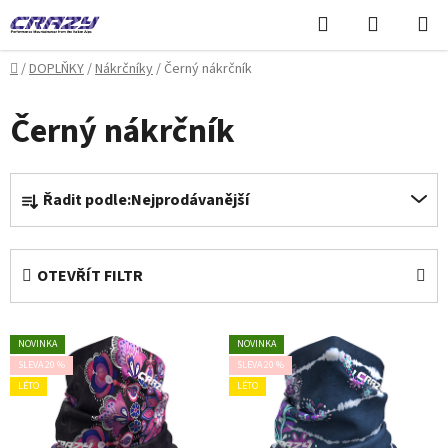
Přejít
Hledat
NÁKUPN
na
KOŠÍK
obsah
Domů
/
DOPLŇKY
/
Nákrčníky
/
Černý nákrčník
Černý nákrčník
Ř
Řadit podle:
Nejprodávanější
a
z
e
OTEVŘÍT FILTR
n
í
V
p
NOVINKA
NOVINKA
ý
r
SLEVA 20 %
SLEVA 20 %
p
o
LÉTO
LÉTO
i
d
s
u