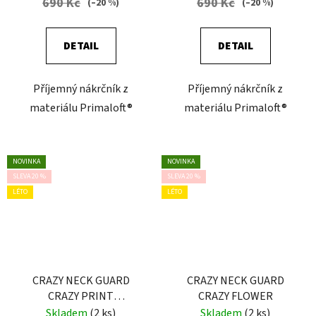
690 Kč
690 Kč
(–20 %)
(–20 %)
DETAIL
DETAIL
Příjemný nákrčník z
Příjemný nákrčník z
materiálu Primaloft®
materiálu Primaloft®
NOVINKA
NOVINKA
SLEVA 20 %
SLEVA 20 %
LÉTO
LÉTO
CRAZY NECK GUARD
CRAZY NECK GUARD
CRAZY PRINT
CRAZY FLOWER
PATAGONIA
Skladem
(2 ks)
Skladem
(2 ks)