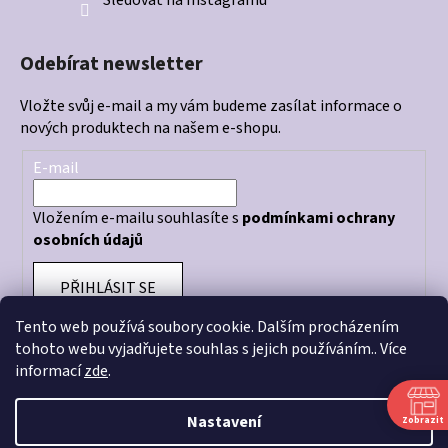
Odebírat newsletter
Vložte svůj e-mail a my vám budeme zasílat informace o
nových produktech na našem e-shopu.
E-mail
Vložením e-mailu souhlasíte s
podmínkami ochrany
osobních údajů
PŘIHLÁSIT SE
Tento web používá soubory cookie. Dalším procházením
tohoto webu vyjadřujete souhlas s jejich používáním.. Více
informací
zde
.
Otevírací doba prodejny: PO - PÁ 10:00 - 18:00
Nastavení
Zobrazit