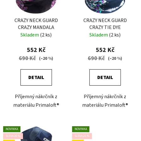
p
k
r
t
o
CRAZY NECK GUARD
CRAZY NECK GUARD
ů
CRAZY MANDALA
CRAZY TIE DYE
d
Skladem
(2 ks)
Skladem
(2 ks)
u
k
552 Kč
552 Kč
t
690 Kč
690 Kč
(–20 %)
(–20 %)
ů
DETAIL
DETAIL
Příjemný nákrčník z
Příjemný nákrčník z
materiálu Primaloft®
materiálu Primaloft®
NOVINKA
NOVINKA
SLEVA 20 %
SLEVA 20 %