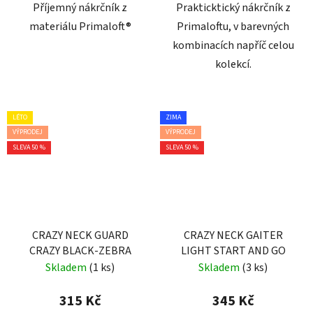
Příjemný nákrčník z
Prakticktický nákrčník z
materiálu Primaloft®
Primaloftu, v barevných
kombinacích napříč celou
kolekcí.
LÉTO
ZIMA
VÝPRODEJ
VÝPRODEJ
SLEVA 50 %
SLEVA 50 %
CRAZY NECK GUARD
CRAZY NECK GAITER
CRAZY BLACK-ZEBRA
LIGHT START AND GO
Skladem
(1 ks)
Skladem
(3 ks)
315 Kč
345 Kč