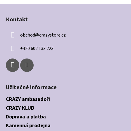
l
Z
á
á
d
Kontakt
p
a
a
c
obchod
@
crazystore.cz
t
í
í
p
+420 602 133 223
r
v
k
y
v
ý
Užitečné informace
p
i
CRAZY ambasadoři
s
CRAZY KLUB
u
Doprava a platba
Kamenná prodejna