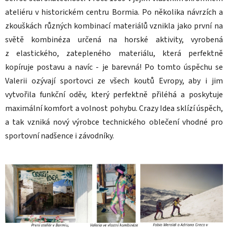
ateliéru v historickém centru Bormia. Po několika návrzích a
zkouškách různých kombinací materiálů vznikla jako první na
světě kombinéza určená na horské aktivity, vyrobená
z elastického, zatepleného materiálu, která perfektně
kopíruje postavu a navíc - je barevná! Po tomto úspěchu se
Valerii ozývají sportovci ze všech koutů Evropy, aby i jim
vytvořila funkční oděv, který perfektně přiléhá a poskytuje
maximální komfort a volnost pohybu. Crazy Idea sklízí úspěch,
a tak vzniká nový výrobce technického oblečení vhodné pro
sportovní nadšence i závodníky.