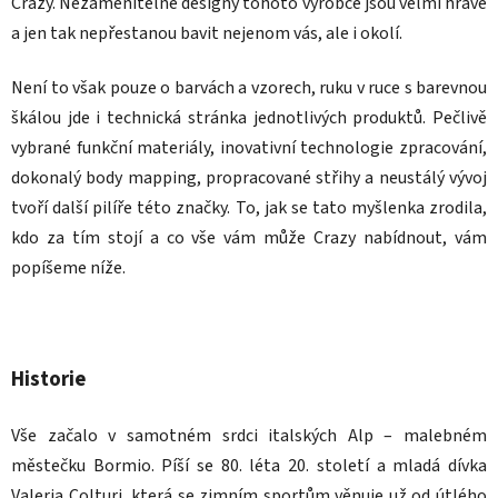
Crazy. Nezaměnitelné designy tohoto výrobce jsou velmi hravé
a jen tak nepřestanou bavit nejenom vás, ale i okolí.
Není to však pouze o barvách a vzorech, ruku v ruce s barevnou
škálou jde i technická stránka jednotlivých produktů. Pečlivě
vybrané funkční materiály, inovativní technologie zpracování,
dokonalý body mapping, propracované střihy a neustálý vývoj
tvoří další pilíře této značky. To, jak se tato myšlenka zrodila,
kdo za tím stojí a co vše vám může Crazy nabídnout, vám
popíšeme níže.
Historie
Vše začalo v samotném srdci italských Alp – malebném
městečku Bormio. Píší se 80. léta 20. století a mladá dívka
Valeria Colturi, která se zimním sportům věnuje už od útlého