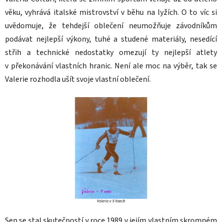
věku, vyhrává italské mistrovství v běhu na lyžích. O to víc si
uvědomuje, že tehdejší oblečení neumožňuje závodníkům
podávat nejlepší výkony, tuhé a studené materiály, nesedící
střih a technické nedostatky omezují ty nejlepší atlety
v překonávání vlastních hranic. Není ale moc na výběr, tak se
Valerie rozhodla ušít svoje vlastní oblečení.
Sen se stal skutečností v roce 1989 v jejím vlastním skromném