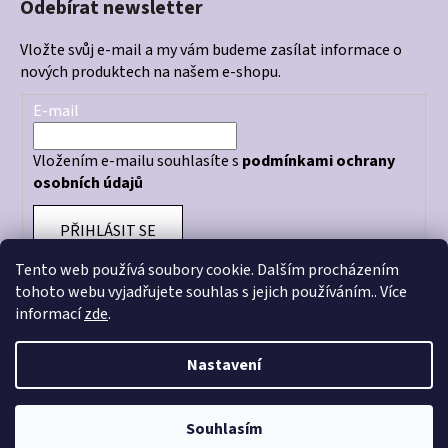
Odebírat newsletter
Vložte svůj e-mail a my vám budeme zasílat informace o
nových produktech na našem e-shopu.
E-mail
Vložením e-mailu souhlasíte s
podmínkami ochrany
osobních údajů
PŘIHLÁSIT SE
Tento web používá soubory cookie. Dalším procházením
tohoto webu vyjadřujete souhlas s jejich používáním.. Více
informací
zde
.
Otevírací doba prodejny: PO - PÁ 10:00 - 18:00
Nastavení
Souhlasím
Vytvořil Shoptet