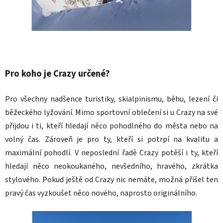
Pro koho je Crazy určené?
Pro všechny nadšence turistiky, skialpinismu, běhu, lezení či
běžeckého lyžování. Mimo sportovní oblečení si u Crazy na své
přijdou i ti, kteří hledají něco pohodlného do města nebo na
volný čas. Zároveň je pro ty, kteří si potrpí na kvalitu a
maximální pohodlí. V neposlední řadě Crazy potěší i ty, kteří
hledají něco neokoukaného, nevšedního, hravého, zkrátka
stylového. Pokud ještě od Crazy nic nemáte, možná přišel ten
pravý čas vyzkoušet něco nového, naprosto originálního.