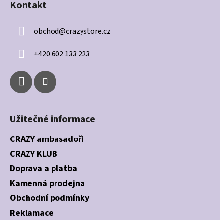
Kontakt
p
a
obchod
@
crazystore.cz
t
í
+420 602 133 223
Užitečné informace
CRAZY ambasadoři
CRAZY KLUB
Doprava a platba
Kamenná prodejna
Obchodní podmínky
Reklamace