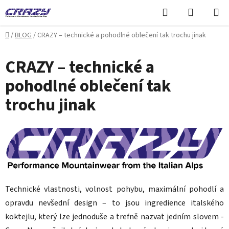
Přejít
Hledat
NÁKUPN
na
KOŠÍK
obsah
Domů
/
BLOG
/
CRAZY – technické a pohodlné oblečení tak trochu jinak
CRAZY – technické a
pohodlné oblečení tak
trochu jinak
Technické vlastnosti, volnost pohybu, maximální pohodlí a
opravdu nevšední design – to jsou ingredience italského
koktejlu, který lze jednoduše a trefně nazvat jedním slovem -