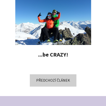
...be CRAZY!
PŘEDCHOZÍ ČLÁNEK
Z
á