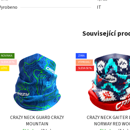
Vyrobeno
IT
Související pr
NOVINKA
ZIMA
SLEVA 20 %
VÝPRODEJ
LÉTO
SLEVA 50 %
CRAZY NECK GUARD CRAZY
CRAZY NECK GAITER 
MOUNTAIN
NORWAY RED WO