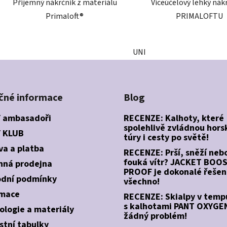
Příjemný nákrčník z materiálu
Víceúčelový lehký nák
Primaloft®
PRIMALOFTU
UNI
čné informace
Blog
 ambasadoři
RECENZE: Kalhoty, které
spolehlivě zvládnou hors
 KLUB
túry i cesty po světě!
va a platba
RECENZE: Prší, sněží neb
fouká vítr? JACKET BOO
ná prodejna
PROOF je dokonalé řešen
dní podmínky
všechno!
mace
RECENZE: Skialpy v temp
s kalhotami PANT OXYGEN
ologie a materiály
žádný problém!
stní tabulky