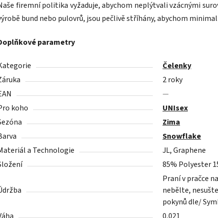
Naše firemní politika vyžaduje, abychom neplýtvali vzácnými surovi
výrobě bund nebo pulovrů, jsou pečlivě stříhány, abychom minimal
Doplňkové parametry
Kategorie
Čelenky
Záruka
2 roky
EAN
—
Pro koho
UNIsex
Sezóna
Zima
Barva
Snowflake
Materiál a Technologie
JL, Graphene
Složení
85% Polyester 1
Praní v pračce n
Údržba
nebělte, nesušte
pokynů dle/ Symb
Váha
0,021