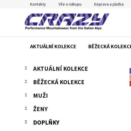
Přejít
Kontakty
Vše o nákupu
Doprava a platba
na
obsah
AKTUÁLNÍ KOLEKCE
BĚŽECKÁ KOLEKC
P
K
Přeskočit
AKTUÁLNÍ KOLEKCE
a
o
kategorie
t
s
BĚŽECKÁ KOLEKCE
e
t
g
r
MUŽI
o
a
r
ŽENY
n
i
e
n
DOPLŇKY
í