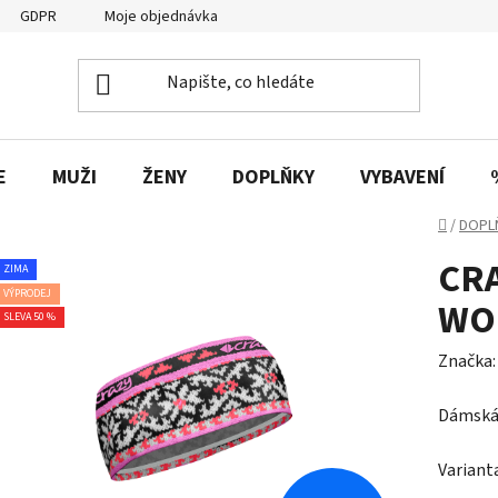
GDPR
Moje objednávka
E
MUŽI
ŽENY
DOPLŇKY
VYBAVENÍ
Domů
/
DOPL
CR
ZIMA
VÝPRODEJ
WO
SLEVA 50 %
Značka
Dámská 
Variant