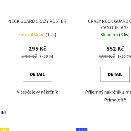
NECK GUARD CRAZY POSTER
CRAZY NECK GUARD 
CAMOUFLAGE
Externí sklad
(1 ks)
Skladem
(3 ks)
295 Kč
552 Kč
590 Kč
690 Kč
(–50 %)
(–20 %
DETAIL
DETAIL
Víceúčelový nákrčník
Příjemný nákrčník z ma
Primaloft®
UNI
LÉTO
ZIMA