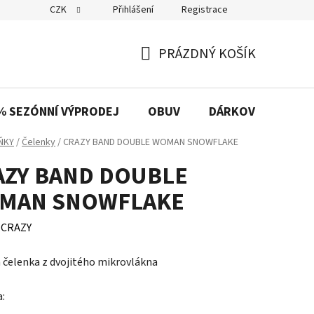
CZK
Přihlášení
Registrace
PRÁZDNÝ KOŠÍK
NÁKUPNÍ
KOŠÍK
% SEZÓNNÍ VÝPRODEJ
OBUV
DÁRKOVÉ POUKAZ
ŇKY
/
Čelenky
/
CRAZY BAND DOUBLE WOMAN SNOWFLAKE
AZY BAND DOUBLE
MAN SNOWFLAKE
:
CRAZY
čelenka z dvojitého mikrovlákna
a: