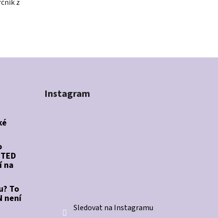
rčník z
Instagram
ké
o
STED
í na
u? To
 není
Sledovat na Instagramu