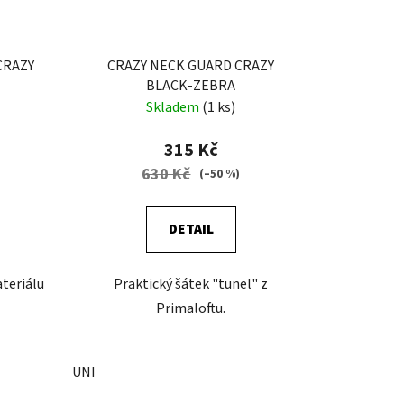
CRAZY
CRAZY NECK GUARD CRAZY
BLACK-ZEBRA
Skladem
(1 ks)
315 Kč
630 Kč
)
(–50 %)
DETAIL
teriálu
Praktický šátek "tunel" z
Primaloftu.
UNI