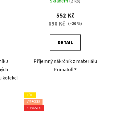
Skladem
(2 ks)
552 Kč
690 Kč
)
(–20 %)
DETAIL
ník z
Příjemný nákrčník z materiálu
ných
Primaloft®
 kolekcí.
LÉTO
VÝPRODEJ
SLEVA 50 %