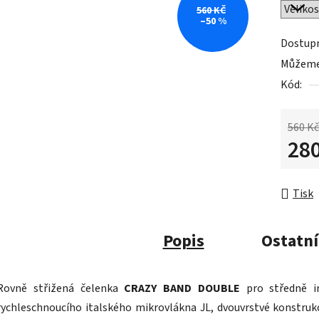
560 KČ
–50 %
Dostup
Můžeme 
Kód:
560 Kč
280
Měrná 
Tisk
Popis
Ostatní
Rovně střižená čelenka
CRAZY BAND DOUBLE
pro středně in
rychleschnoucího italského mikrovlákna JL, dvouvrstvé konstrukc