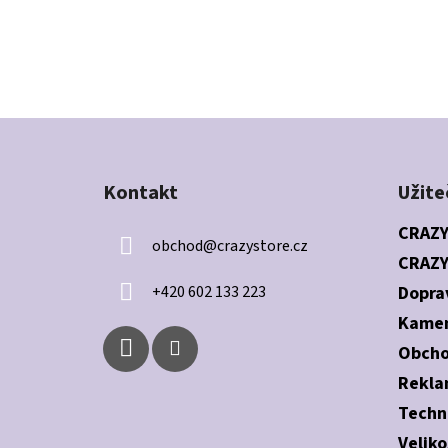
Z
á
Kontakt
Užite
p
a
CRAZY
obchod
@
crazystore.cz
t
CRAZY
í
+420 602 133 223
Dopra
Kamen
Obcho
Rekla
Techn
Veliko