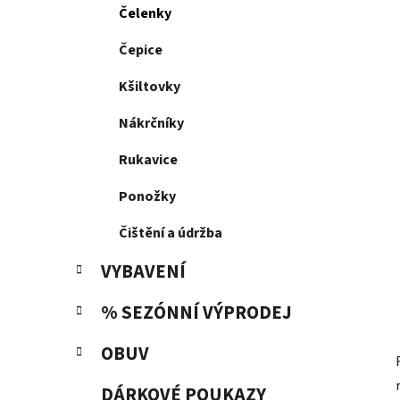
p
Čelenky
a
n
Čepice
e
Kšiltovky
l
Nákrčníky
Rukavice
Ponožky
Čištění a údržba
VYBAVENÍ
% SEZÓNNÍ VÝPRODEJ
OBUV
DÁRKOVÉ POUKAZY