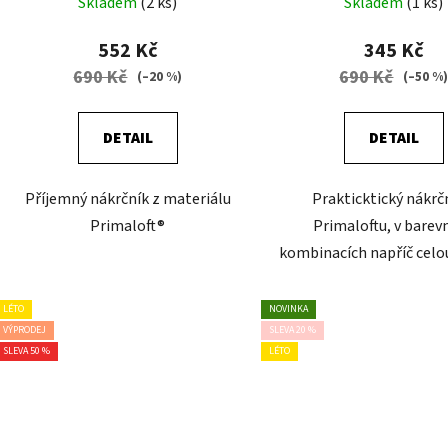
Skladem
(2 ks)
Skladem
(1 ks)
552 Kč
345 Kč
690 Kč
690 Kč
(–20 %)
(–50 %
DETAIL
DETAIL
Příjemný nákrčník z materiálu
Prakticktický nákrč
Primaloft®
Primaloftu, v barev
kombinacích napříč celou
LÉTO
NOVINKA
VÝPRODEJ
SLEVA 20 %
SLEVA 50 %
LÉTO