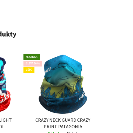
odukty
NOVINKA
SLEVA 20 %
LÉTO
LIGHT
CRAZY NECK GUARD CRAZY
OL
PRINT PATAGONIA