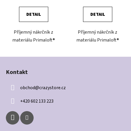
DETAIL
DETAIL
Příjemný nákrčník z
Příjemný nákrčník z
materiálu Primaloft®
materiálu Primaloft®
Z
á
Kontakt
p
a
obchod
@
crazystore.cz
t
í
+420 602 133 223