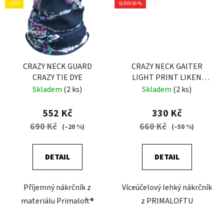
LÉTO
SLEVA 50 %
CRAZY NECK GUARD
CRAZY NECK GAITER
CRAZY TIE DYE
LIGHT PRINT LIKEN
SCOTTISH
Skladem
(2 ks)
Skladem
(2 ks)
552 Kč
330 Kč
690 Kč
660 Kč
(–20 %)
(–50 %)
DETAIL
DETAIL
Příjemný nákrčník z
Víceúčelový lehký nákrčník
materiálu Primaloft®
z PRIMALOFTU