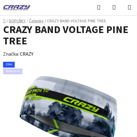
Přejít
Hledat
NÁKUPN
na
KOŠÍK
obsah
Domů
/
DOPLŇKY
/
Čelenky
/
CRAZY BAND VOLTAGE PINE TREE
CRAZY BAND VOLTAGE PINE
TREE
Značka:
CRAZY
ZIMA
SLEVA 30 %