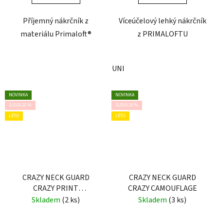
Příjemný nákrčník z
Víceúčelový lehký nákrčník
materiálu Primaloft®
z PRIMALOFTU
UNI
NOVINKA
NOVINKA
SLEVA 20 %
SLEVA 20 %
LÉTO
LÉTO
CRAZY NECK GUARD
CRAZY NECK GUARD
CRAZY PRINT
CRAZY CAMOUFLAGE
PATAGONIA
Skladem
(2 ks)
Skladem
(3 ks)