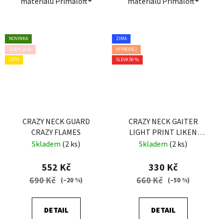
materiálu Primaloft®
materiálu Primaloft®
NOVINKA
ZIMA
SLEVA 20 %
VÝPRODEJ
LÉTO
SLEVA 50 %
CRAZY NECK GUARD
CRAZY NECK GAITER
CRAZY FLAMES
LIGHT PRINT LIKEN
SCOTTISH
Skladem
(2 ks)
Skladem
(2 ks)
552 Kč
330 Kč
690 Kč
660 Kč
(–20 %)
(–50 %)
DETAIL
DETAIL