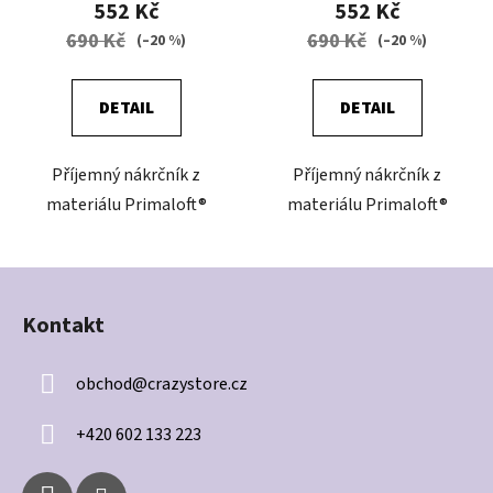
552 Kč
552 Kč
690 Kč
690 Kč
(–20 %)
(–20 %)
DETAIL
DETAIL
Příjemný nákrčník z
Příjemný nákrčník z
materiálu Primaloft®
materiálu Primaloft®
Z
á
Kontakt
p
a
obchod
@
crazystore.cz
t
í
+420 602 133 223