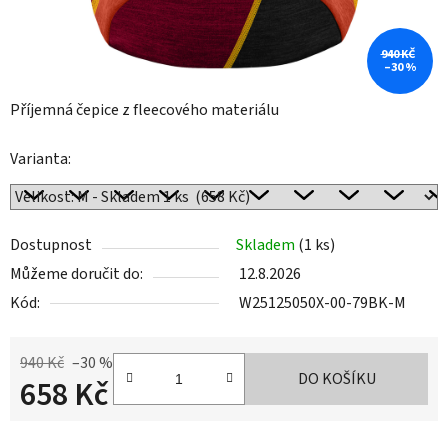
940 KČ
–30 %
Příjemná čepice z fleecového materiálu
Varianta:
Dostupnost
Skladem
(1 ks)
Můžeme doručit do:
12.8.2026
Kód:
W25125050X-00-79BK-M
940 Kč
–30 %
DO KOŠÍKU
658 Kč
Měrná cena: