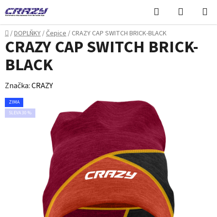
Přejít
Hledat
NÁKUPN
na
KOŠÍK
obsah
Domů
/
DOPLŇKY
/
Čepice
/
CRAZY CAP SWITCH BRICK-BLACK
CRAZY CAP SWITCH BRICK-
BLACK
Značka:
CRAZY
ZIMA
SLEVA 30 %