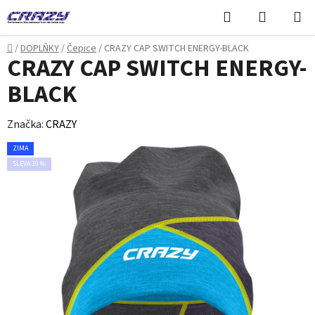
Přejít
Hledat
NÁKUPN
na
KOŠÍK
obsah
Domů
/
DOPLŇKY
/
Čepice
/
CRAZY CAP SWITCH ENERGY-BLACK
CRAZY CAP SWITCH ENERGY-
BLACK
Značka:
CRAZY
ZIMA
SLEVA 30 %