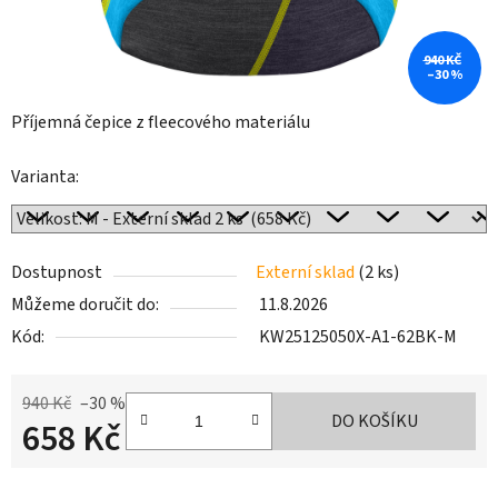
940 KČ
–30 %
Příjemná čepice z fleecového materiálu
Varianta:
Dostupnost
Externí sklad
(2 ks)
Můžeme doručit do:
11.8.2026
Kód:
KW25125050X-A1-62BK-M
940 Kč
–30 %
DO KOŠÍKU
658 Kč
Měrná cena: