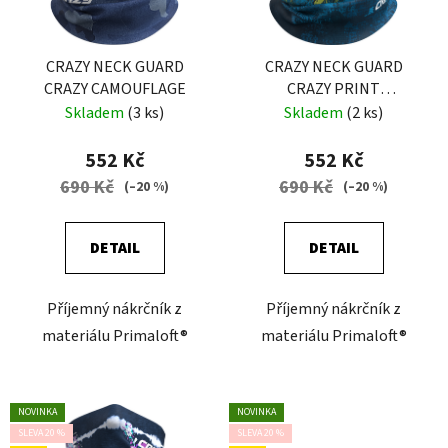
CRAZY NECK GUARD
CRAZY NECK GUARD
CRAZY CAMOUFLAGE
CRAZY PRINT
PATAGONIA
Skladem
(3 ks)
Skladem
(2 ks)
552 Kč
552 Kč
690 Kč
690 Kč
(–20 %)
(–20 %)
DETAIL
DETAIL
Příjemný nákrčník z
Příjemný nákrčník z
materiálu Primaloft®
materiálu Primaloft®
NOVINKA
NOVINKA
SLEVA 20 %
SLEVA 20 %