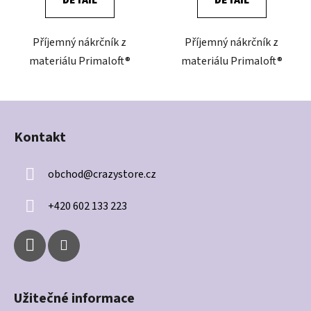
Příjemný nákrčník z
Příjemný nákrčník z
materiálu Primaloft®
materiálu Primaloft®
Z
á
Kontakt
p
a
obchod
@
crazystore.cz
t
í
+420 602 133 223
Užitečné informace