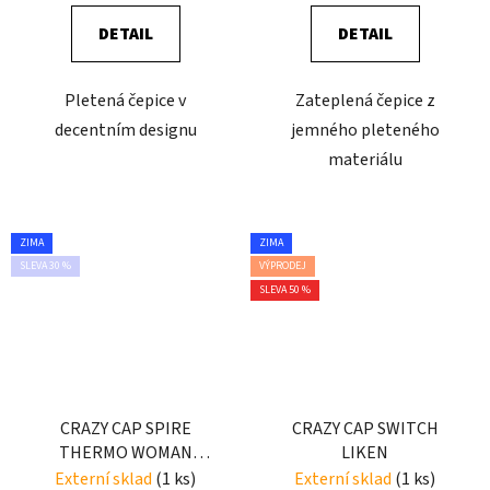
DETAIL
DETAIL
Pletená čepice v
Zateplená čepice z
decentním designu
jemného pleteného
materiálu
ZIMA
ZIMA
SLEVA 30 %
VÝPRODEJ
SLEVA 50 %
CRAZY CAP SPIRE
CRAZY CAP SWITCH
THERMO WOMAN
LIKEN
WOMAN SELFIE
Externí sklad
(1 ks)
Externí sklad
(1 ks)