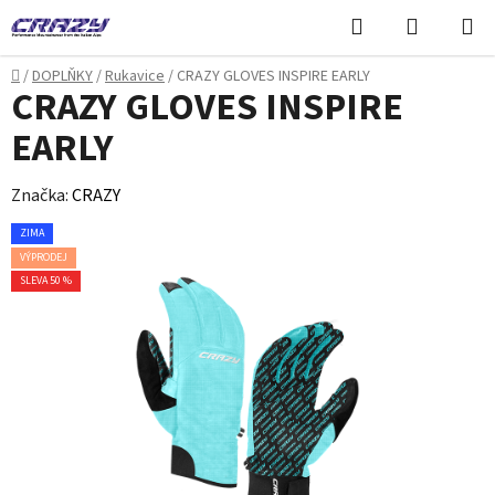
Přejít
Hledat
NÁKUPN
na
KOŠÍK
obsah
Domů
/
DOPLŇKY
/
Rukavice
/
CRAZY GLOVES INSPIRE EARLY
CRAZY GLOVES INSPIRE
EARLY
Značka:
CRAZY
ZIMA
VÝPRODEJ
SLEVA 50 %