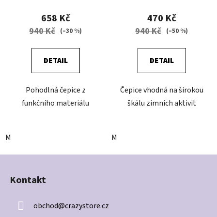
658 Kč
470 Kč
940 Kč
940 Kč
(–30 %)
(–50 %)
DETAIL
DETAIL
Pohodlná čepice z
Čepice vhodná na širokou
funkčního materiálu
škálu zimních aktivit
M
M
Z
á
Kontakt
p
a
obchod
@
crazystore.cz
t