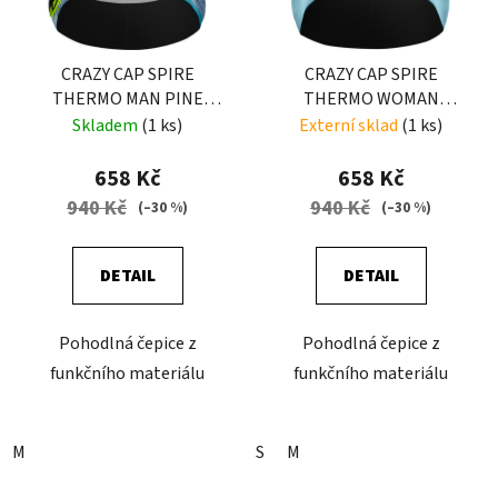
CRAZY CAP SPIRE
CRAZY CAP SPIRE
THERMO MAN PINE
THERMO WOMAN
TREE
WOMAN EARLY
Skladem
(1 ks)
Externí sklad
(1 ks)
658 Kč
658 Kč
940 Kč
940 Kč
(–30 %)
(–30 %)
DETAIL
DETAIL
Pohodlná čepice z
Pohodlná čepice z
funkčního materiálu
funkčního materiálu
M
S
M