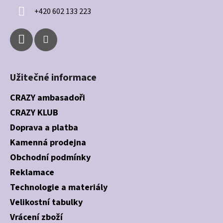
í
+420 602 133 223
Užitečné informace
CRAZY ambasadoři
CRAZY KLUB
Doprava a platba
Kamenná prodejna
Obchodní podmínky
Reklamace
Technologie a materiály
Velikostní tabulky
Vrácení zboží