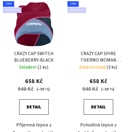
ZIMA
ZIMA
SLEVA 30 %
SLEVA 30 %
CRAZY CAP SWITCH
CRAZY CAP SPIRE
BLUEBERRY-BLACK
THERMO WOMAN
WOMAN BLACK
Skladem
(1 ks)
Externí sklad
(3 ks)
658 Kč
658 Kč
940 Kč
940 Kč
(–30 %)
(–30 %)
DETAIL
DETAIL
Příjemná čepice z
Pohodlná čepice z