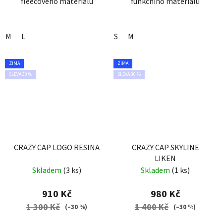
fleecového materiálu
funkčního materiálu
M
L
S
M
ZIMA
ZIMA
SLEVA 30 %
SLEVA 30 %
CRAZY CAP LOGO RESINA
CRAZY CAP SKYLINE
LIKEN
Skladem
(3 ks)
Skladem
(1 ks)
910 Kč
980 Kč
1 300 Kč
1 400 Kč
(–30 %)
(–30 %)