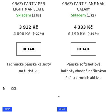
CRAZY PANT VIPER
CRAZY PANT FLAME MAN
LIGHT MAN SLATE
GALAXY
Skladem
(1 ks)
Skladem
(1 ks)
3 912 Kč
4 333 Kč
4 890 Kč
6 190 Kč
(–20 %)
(–30 %)
DETAIL
DETAIL
Technické pánské kalhoty
Pánské softshellové
na turistiku
kalhoty vhodné na širokou
škálu zimních aktivit
M
XXL
L
ZIMA
ZIMA