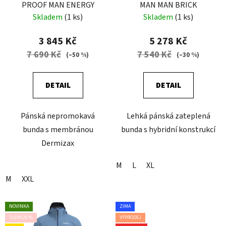
PROOF MAN ENERGY
MAN MAN BRICK
Skladem
(1 ks)
Skladem
(1 ks)
3 845 Kč
5 278 Kč
7 690 Kč
7 540 Kč
(–50 %)
(–30 %)
DETAIL
DETAIL
Pánská nepromokavá
Lehká pánská zateplená
bunda s membránou
bunda s hybridní konstrukcí
Dermizax
M
L
XL
M
XXL
NOVINKA
ZIMA
SLEVA 20 %
VÝPRODEJ