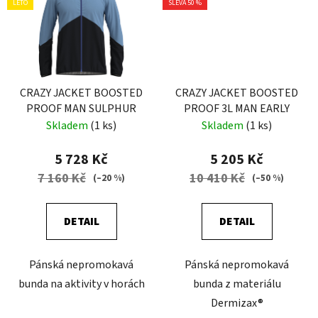
LÉTO
SLEVA 50 %
CRAZY JACKET BOOSTED
CRAZY JACKET BOOSTED
PROOF MAN SULPHUR
PROOF 3L MAN EARLY
Skladem
(1 ks)
Skladem
(1 ks)
5 728 Kč
5 205 Kč
7 160 Kč
10 410 Kč
(–20 %)
(–50 %)
DETAIL
DETAIL
Pánská nepromokavá
Pánská nepromokavá
bunda na aktivity v horách
bunda z materiálu
Dermizax®