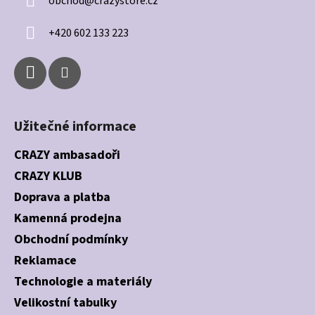
obchod
@
crazystore.cz
t
í
+420 602 133 223
Užitečné informace
CRAZY ambasadoři
CRAZY KLUB
Doprava a platba
Kamenná prodejna
Obchodní podmínky
Reklamace
Technologie a materiály
Velikostní tabulky