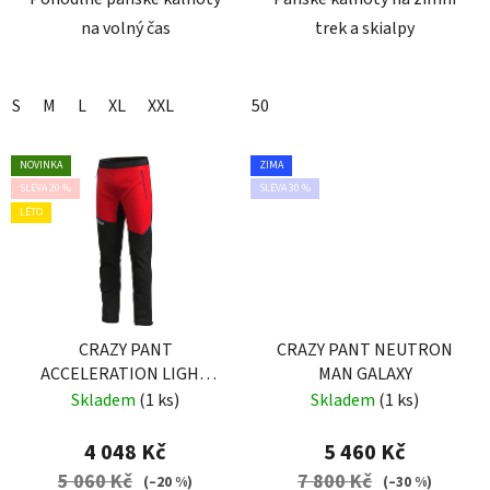
na volný čas
trek a skialpy
S
M
L
XL
XXL
50
NOVINKA
ZIMA
SLEVA 20 %
SLEVA 30 %
LÉTO
CRAZY PANT
CRAZY PANT NEUTRON
ACCELERATION LIGHT
MAN GALAXY
MAN SLATE
Skladem
(1 ks)
Skladem
(1 ks)
4 048 Kč
5 460 Kč
5 060 Kč
7 800 Kč
(–20 %)
(–30 %)