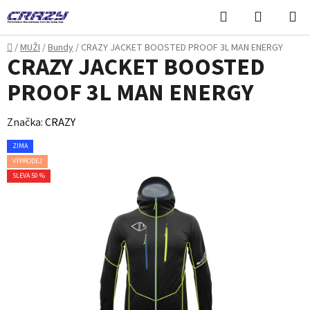
Přejít
Hledat
NÁKUPN
na
KOŠÍK
obsah
Domů
/
MUŽI
/
Bundy
/
CRAZY JACKET BOOSTED PROOF 3L MAN ENERGY
CRAZY JACKET BOOSTED
PROOF 3L MAN ENERGY
Značka:
CRAZY
ZIMA
VÝPRODEJ
SLEVA 50 %