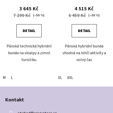
3 645 Kč
4 515 Kč
7 290 Kč
6 450 Kč
(–50 %)
(–30 %)
DETAIL
DETAIL
Pánská technická hybridní
Pánská hybridní bunda
bunda na skialpy a zimní
vhodná na lehčí aktivity a
turistiku
volný čas
M
L
XL
XXL
Z
á
Kontakt
p
a