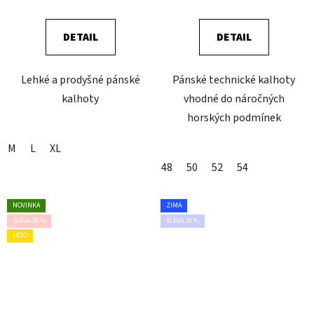
DETAIL
DETAIL
Lehké a prodyšné pánské
Pánské technické kalhoty
kalhoty
vhodné do náročných
horských podmínek
M
L
XL
48
50
52
54
NOVINKA
ZIMA
SLEVA 20 %
SLEVA 30 %
LÉTO