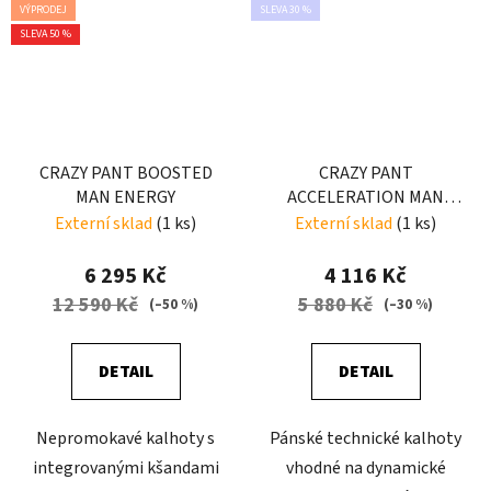
VÝPRODEJ
SLEVA 30 %
SLEVA 50 %
CRAZY PANT BOOSTED
CRAZY PANT
MAN ENERGY
ACCELERATION MAN
BRICK
Externí sklad
(1 ks)
Externí sklad
(1 ks)
6 295 Kč
4 116 Kč
12 590 Kč
5 880 Kč
(–50 %)
(–30 %)
DETAIL
DETAIL
Nepromokavé kalhoty s
Pánské technické kalhoty
integrovanými kšandami
vhodné na dynamické