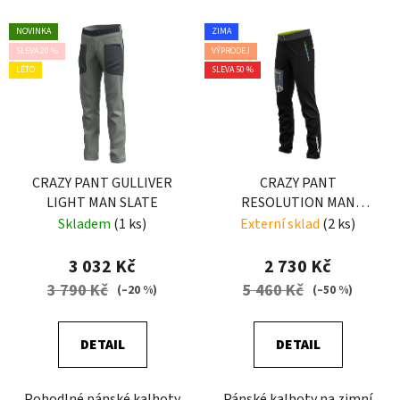
NOVINKA
ZIMA
SLEVA 20 %
VÝPRODEJ
LÉTO
SLEVA 50 %
CRAZY PANT GULLIVER
CRAZY PANT
LIGHT MAN SLATE
RESOLUTION MAN
LIKEN-BLACK
Skladem
(1 ks)
Externí sklad
(2 ks)
3 032 Kč
2 730 Kč
3 790 Kč
5 460 Kč
(–20 %)
(–50 %)
DETAIL
DETAIL
Pohodlné pánské kalhoty
Pánské kalhoty na zimní