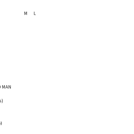
M
L
O MAN
s)
%)