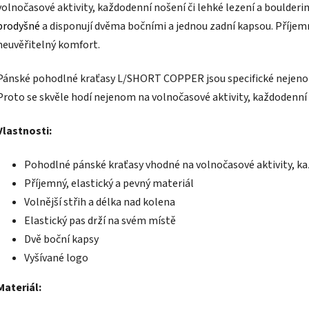
volnočasové aktivity, každodenní nošení či lehké lezení a boulderin
prodyšné
a disponují dvěma bočními a jednou zadní kapsou. Příjemný
neuvěřitelný komfort.
Pánské pohodlné kraťasy L/SHORT COPPER jsou specifické nejenom
Proto se skvěle hodí nejenom na volnočasové aktivity, každodenní n
Vlastnosti:
Pohodlné pánské kraťasy vhodné na volnočasové aktivity, ka
Příjemný, elastický a pevný materiál
Volnější střih a délka nad kolena
Elastický pas drží na svém místě
Dvě boční kapsy
Vyšívané logo
Materiál: