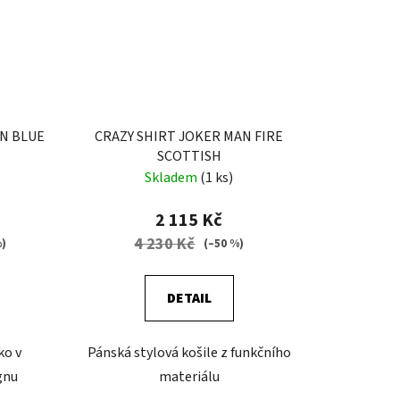
AN BLUE
CRAZY SHIRT JOKER MAN FIRE
SCOTTISH
Skladem
(1 ks)
2 115 Kč
4 230 Kč
%)
(–50 %)
DETAIL
ko v
Pánská stylová košile z funkčního
gnu
materiálu