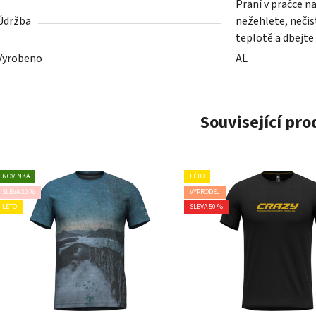
Praní v pračce n
Údržba
nežehlete, nečist
teplotě a dbejte
Vyrobeno
AL
Související pr
NOVINKA
LÉTO
SLEVA 20 %
VÝPRODEJ
LÉTO
SLEVA 50 %