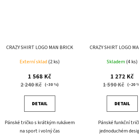
CRAZY SHIRT LOGO MAN BRICK
CRAZY SHIRT LOGO M
Externí sklad
(2 ks)
Skladem
(4 ks)
1 568 Kč
1 272 Kč
2 240 Kč
1 590 Kč
(–30 %)
(–20 
DETAIL
DETAIL
Pánské tričko s krátkým rukávem
Pánské funkční trič
na sport i volný čas
jednoduchém desi