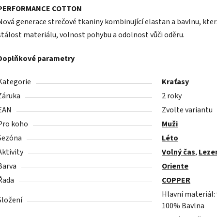
PERFORMANCE COTTON
Nová generace strečové tkaniny kombinující elastan a bavlnu, kter
stálost materiálu, volnost pohybu a odolnost vůči oděru.
Doplňkové parametry
Kategorie
Kraťasy
Záruka
2 roky
EAN
Zvolte variantu
Pro koho
Muži
Sezóna
Léto
Aktivity
Volný čas
,
Leze
Barva
Oriente
Řada
COPPER
Hlavní materiál:
Složení
100% Bavlna