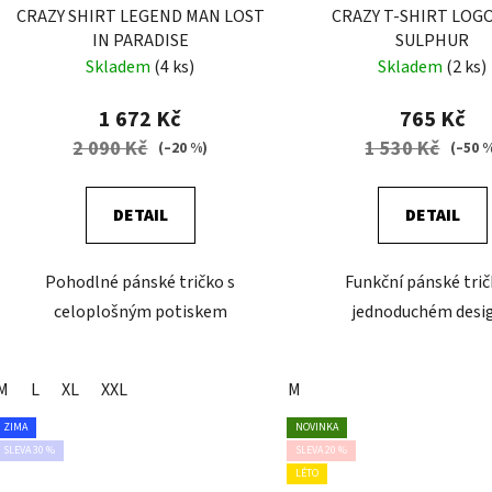
CRAZY SHIRT LEGEND MAN LOST
CRAZY T-SHIRT LOG
IN PARADISE
SULPHUR
Skladem
(4 ks)
Skladem
(2 ks)
1 672 Kč
765 Kč
2 090 Kč
1 530 Kč
(–20 %)
(–50 
DETAIL
DETAIL
Pohodlné pánské tričko s
Funkční pánské trič
celoplošným potiskem
jednoduchém desi
M
L
XL
XXL
M
ZIMA
NOVINKA
SLEVA 30 %
SLEVA 20 %
LÉTO