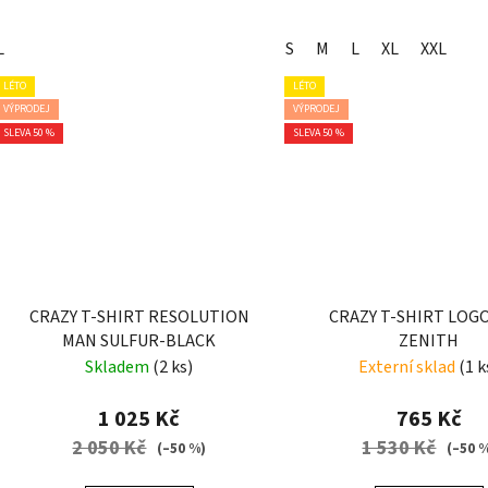
L
S
M
L
XL
XXL
LÉTO
LÉTO
VÝPRODEJ
VÝPRODEJ
SLEVA 50 %
SLEVA 50 %
CRAZY T-SHIRT RESOLUTION
CRAZY T-SHIRT LOG
MAN SULFUR-BLACK
ZENITH
Skladem
(2 ks)
Externí sklad
(1 k
1 025 Kč
765 Kč
2 050 Kč
1 530 Kč
(–50 %)
(–50 