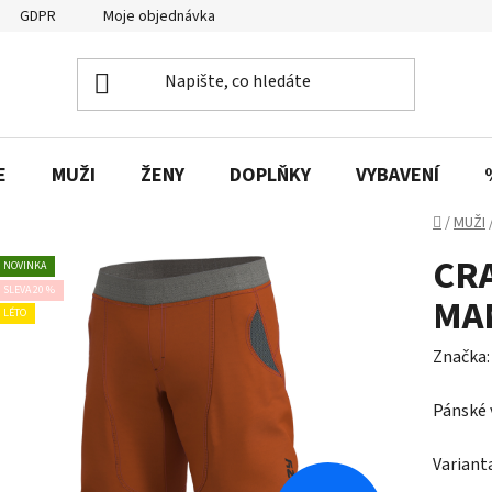
GDPR
Moje objednávka
E
MUŽI
ŽENY
DOPLŇKY
VYBAVENÍ
Domů
/
MUŽI
CR
NOVINKA
SLEVA 20 %
MA
LÉTO
Značka
Pánské 
Variant