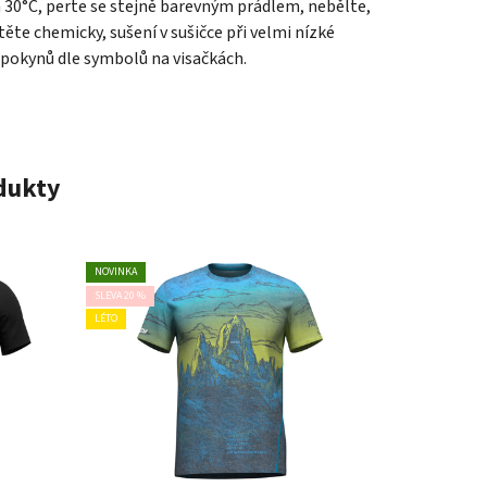
a 30°C, perte se stejně barevným prádlem, nebělte,
ěte chemicky, sušení v sušičce při velmi nízké
 pokynů dle symbolů na visačkách.
odukty
NOVINKA
SLEVA 20 %
LÉTO