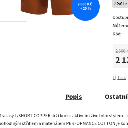
2 660 KČ
–20 %
Dostup
Můžeme 
Kód:
2 660 
2 1
Měrná 
Tisk
Popis
Ostatní
Kraťasy L/SHORT COPPER drží krok s aktivním životním stylem. Je
pohodlným střihem a materiálem PERFORMANCE COTTON je kombin