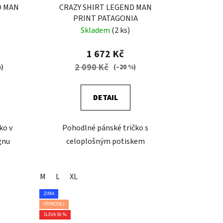
O MAN
CRAZY SHIRT LEGEND MAN
PRINT PATAGONIA
Skladem
(2 ks)
1 672 Kč
2 090 Kč
%)
(–20 %)
DETAIL
ko v
Pohodlné pánské tričko s
gnu
celoplošným potiskem
M
L
XL
ZIMA
VÝPRODEJ
SLEVA 50 %