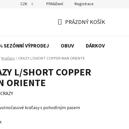
CZK
Přihlášení
Registrace
PRÁZDNÝ KOŠÍK
NÁKUPNÍ
KOŠÍK
% SEZÓNNÍ VÝPRODEJ
OBUV
DÁRKOVÉ POUKAZ
/
Kraťasy
/
CRAZY L/SHORT COPPER MAN ORIENTE
AZY L/SHORT COPPER
N ORIENTE
:
CRAZY
volnočasové kraťasy s pohodlným pasem
a: