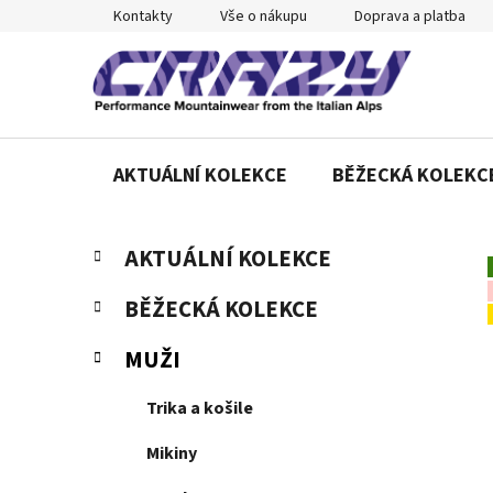
Přejít
Kontakty
Vše o nákupu
Doprava a platba
na
obsah
AKTUÁLNÍ KOLEKCE
BĚŽECKÁ KOLEKC
P
K
Přeskočit
AKTUÁLNÍ KOLEKCE
a
o
kategorie
t
s
BĚŽECKÁ KOLEKCE
e
t
g
r
MUŽI
o
a
r
Trika a košile
n
i
e
n
Mikiny
í