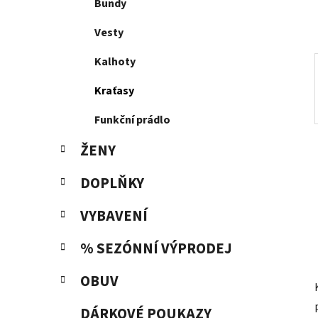
p
Bundy
a
Vesty
n
e
Kalhoty
l
Kraťasy
Funkční prádlo
ŽENY
DOPLŇKY
VYBAVENÍ
% SEZÓNNÍ VÝPRODEJ
OBUV
DÁRKOVÉ POUKAZY