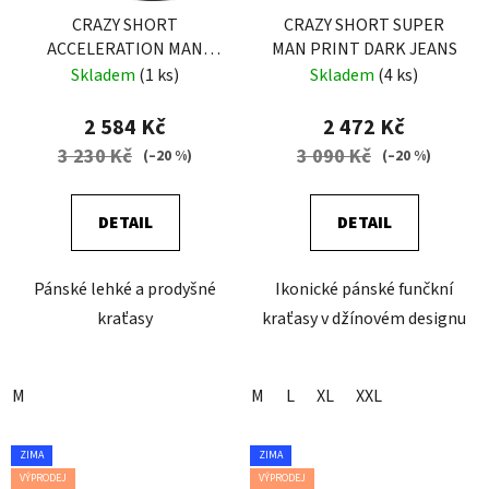
CRAZY SHORT
CRAZY SHORT SUPER
ACCELERATION MAN
MAN PRINT DARK JEANS
SULPHUR
Skladem
(1 ks)
Skladem
(4 ks)
2 584 Kč
2 472 Kč
3 230 Kč
3 090 Kč
(–20 %)
(–20 %)
DETAIL
DETAIL
Pánské lehké a prodyšné
Ikonické pánské funčkní
kraťasy
kraťasy v džínovém designu
M
M
L
XL
XXL
ZIMA
ZIMA
VÝPRODEJ
VÝPRODEJ