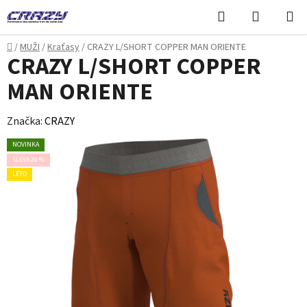
Přejít
Hledat
NÁKUPN
na
KOŠÍK
obsah
Domů
/
MUŽI
/
Kraťasy
/
CRAZY L/SHORT COPPER MAN ORIENTE
CRAZY L/SHORT COPPER
MAN ORIENTE
Značka:
CRAZY
NOVINKA
SLEVA 20 %
LÉTO