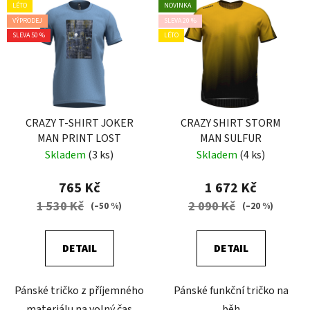
LÉTO
NOVINKA
VÝPRODEJ
SLEVA 20 %
SLEVA 50 %
LÉTO
CRAZY T-SHIRT JOKER
CRAZY SHIRT STORM
MAN PRINT LOST
MAN SULFUR
Skladem
(3 ks)
Skladem
(4 ks)
765 Kč
1 672 Kč
1 530 Kč
2 090 Kč
(–50 %)
(–20 %)
DETAIL
DETAIL
Pánské tričko z příjemného
Pánské funkční tričko na
materiálu na volný čas
běh