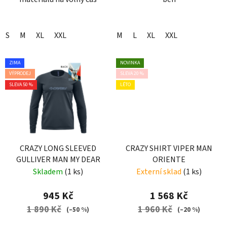
S
M
XL
XXL
M
L
XL
XXL
ZIMA
NOVINKA
VÝPRODEJ
SLEVA 20 %
SLEVA 50 %
LÉTO
CRAZY LONG SLEEVED
CRAZY SHIRT VIPER MAN
GULLIVER MAN MY DEAR
ORIENTE
Skladem
(1 ks)
Externí sklad
(1 ks)
945 Kč
1 568 Kč
1 890 Kč
1 960 Kč
(–50 %)
(–20 %)