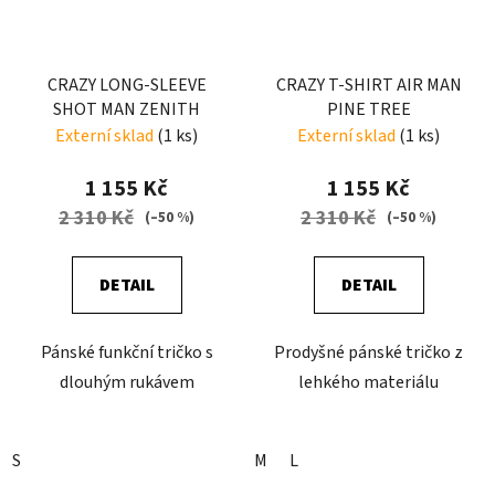
CRAZY LONG-SLEEVE
CRAZY T-SHIRT AIR MAN
SHOT MAN ZENITH
PINE TREE
Externí sklad
(1 ks)
Externí sklad
(1 ks)
1 155 Kč
1 155 Kč
2 310 Kč
2 310 Kč
(–50 %)
(–50 %)
DETAIL
DETAIL
Pánské funkční tričko s
Prodyšné pánské tričko z
dlouhým rukávem
lehkého materiálu
S
M
L