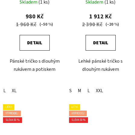
Skladem
(1 ks)
Skladem
(1 ks)
980 Kč
1 912 Kč
1 960 Kč
2 390 Kč
(–50 %)
(–20 %)
DETAIL
DETAIL
Pánské tričko s dlouhým
Lehké pánské tričko s
rukávem a potiskem
dlouhým rukávem
L
XL
S
M
L
XXL
LÉTO
LÉTO
VÝPRODEJ
VÝPRODEJ
SLEVA 50 %
SLEVA 50 %