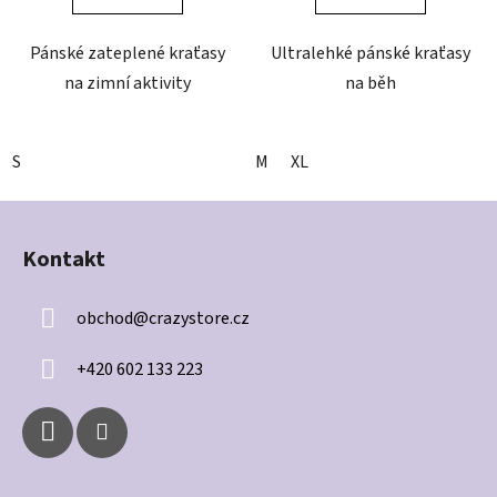
Pánské zateplené kraťasy
Ultralehké pánské kraťasy
na zimní aktivity
na běh
S
M
XL
Z
á
Kontakt
p
a
obchod
@
crazystore.cz
t
í
+420 602 133 223