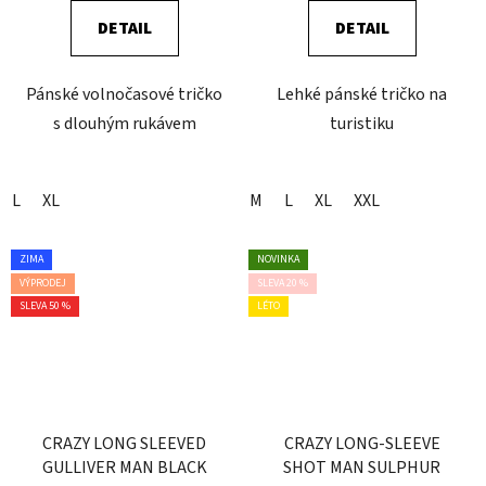
DETAIL
DETAIL
Pánské volnočasové tričko
Lehké pánské tričko na
s dlouhým rukávem
turistiku
L
XL
M
L
XL
XXL
ZIMA
NOVINKA
VÝPRODEJ
SLEVA 20 %
SLEVA 50 %
LÉTO
CRAZY LONG SLEEVED
CRAZY LONG-SLEEVE
GULLIVER MAN BLACK
SHOT MAN SULPHUR