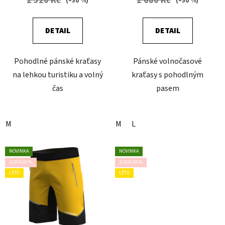
2 520 Kč
2 680 Kč
(–50 %)
(–50 %)
DETAIL
DETAIL
Pohodlné pánské kraťasy
Pánské volnočasové
na lehkou turistiku a volný
kraťasy s pohodlným
čas
pasem
M
M
L
NOVINKA
NOVINKA
SLEVA 20 %
SLEVA 20 %
LÉTO
LÉTO