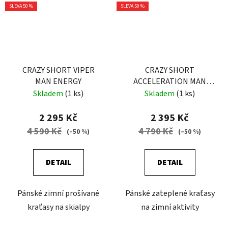
SLEVA 50 %
SLEVA 50 %
CRAZY SHORT VIPER
CRAZY SHORT
MAN ENERGY
ACCELERATION MAN
PRINT LIGHT JEANS
Skladem
(1 ks)
Skladem
(1 ks)
2 295 Kč
2 395 Kč
4 590 Kč
4 790 Kč
(–50 %)
(–50 %)
DETAIL
DETAIL
Pánské zimní prošívané
Pánské zateplené kraťasy
kraťasy na skialpy
na zimní aktivity