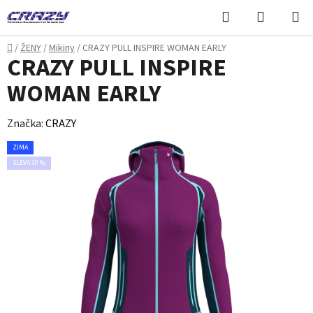
Přejít
Hledat
NÁKUPN
na
KOŠÍK
obsah
Domů
/
ŽENY
/
Mikiny
/
CRAZY PULL INSPIRE WOMAN EARLY
CRAZY PULL INSPIRE
WOMAN EARLY
Značka:
CRAZY
ZIMA
SLEVA 30 %