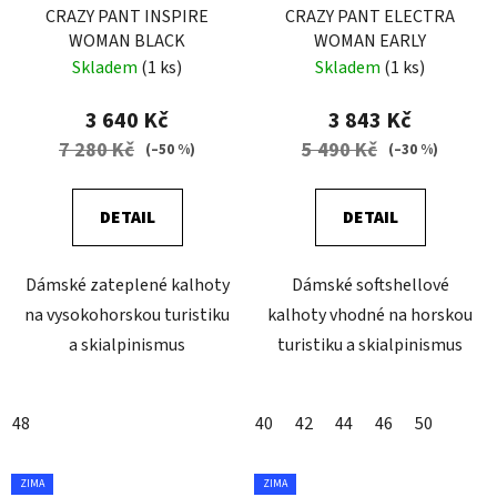
CRAZY PANT INSPIRE
CRAZY PANT ELECTRA
WOMAN BLACK
WOMAN EARLY
Skladem
(1 ks)
Skladem
(1 ks)
3 640 Kč
3 843 Kč
7 280 Kč
5 490 Kč
(–50 %)
(–30 %)
DETAIL
DETAIL
Dámské zateplené kalhoty
Dámské softshellové
na vysokohorskou turistiku
kalhoty vhodné na horskou
a skialpinismus
turistiku a skialpinismus
48
40
42
44
46
50
ZIMA
ZIMA