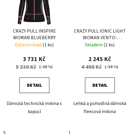
CRAZY PULL INSPIRE
CRAZY PULL IONIC LIGHT
WOMAN BLUEBERRY
WOMAN VENTO-
BLOSSOM
Externí sklad
(1 ks)
Skladem
(1 ks)
3 731 Kč
2 245 Kč
5 330 Kč
4 490 Kč
(–30 %)
(–50 %)
DETAIL
DETAIL
Dámská technická mikina s
Lehká a pohodlná dámská
kapucí
fleecová mikina
S
L