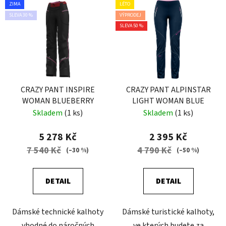
ZIMA
LÉTO
SLEVA 30 %
VÝPRODEJ
SLEVA 50 %
CRAZY PANT INSPIRE
CRAZY PANT ALPINSTAR
WOMAN BLUEBERRY
LIGHT WOMAN BLUE
Skladem
(1 ks)
Skladem
(1 ks)
5 278 Kč
2 395 Kč
7 540 Kč
4 790 Kč
(–30 %)
(–50 %)
DETAIL
DETAIL
Dámské technické kalhoty
Dámské turistické kalhoty,
vhodné do náročných
ve kterých budete za