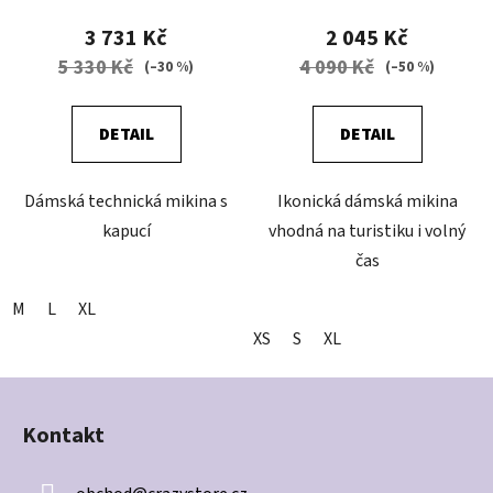
3 731 Kč
2 045 Kč
5 330 Kč
4 090 Kč
(–30 %)
(–50 %)
DETAIL
DETAIL
Dámská technická mikina s
Ikonická dámská mikina
kapucí
vhodná na turistiku i volný
čas
M
L
XL
XS
S
XL
Z
á
Kontakt
p
a