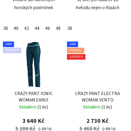
horských podmínek
hvězdu nejen v Alpách
38
40
42
44
46
48
38
ZIMA
ZIMA
SLEVA 30 %
VÝPRODEJ
SLEVA 50 %
CRAZY PANT IONIC
CRAZY PANT ELECTRA
WOMAN EARLY
WOMAN VENTO
Skladem
(1 ks)
Skladem
(1 ks)
3 640 Kč
2 730 Kč
5 200 Kč
5 460 Kč
(–30 %)
(–50 %)