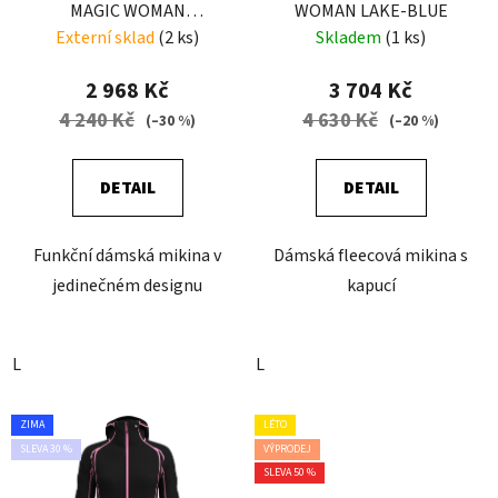
MAGIC WOMAN
WOMAN LAKE-BLUE
CROCHET
Externí sklad
(2 ks)
Skladem
(1 ks)
2 968 Kč
3 704 Kč
4 240 Kč
4 630 Kč
(–30 %)
(–20 %)
DETAIL
DETAIL
Funkční dámská mikina v
Dámská fleecová mikina s
jedinečném designu
kapucí
L
L
ZIMA
LÉTO
SLEVA 30 %
VÝPRODEJ
SLEVA 50 %