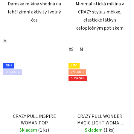
Dámská mikina vhodná na
Minimalistická mikina v
lehčí zimní aktivity i volný
CRAZY stylu z měkké,
čas
elastické látky s
celoplošným potiskem
M
XS
M
ZIMA
LÉTO
SLEVA 30 %
VÝPRODEJ
SLEVA 50 %
CRAZY PULL INSPIRE
CRAZY PULL WONDER
WOMAN POP
MAGIC LIGHT WOMAN
BANDANA
Skladem
(1 ks)
Skladem
(1 ks)