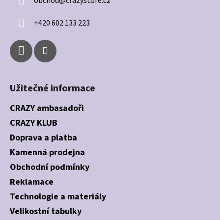
obchod
@
crazystore.cz
t
í
+420 602 133 223
Užitečné informace
CRAZY ambasadoři
CRAZY KLUB
Doprava a platba
Kamenná prodejna
Obchodní podmínky
Reklamace
Technologie a materiály
Velikostní tabulky