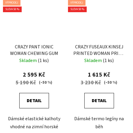
VÝPRODEJ
VÝPRODEJ
SLEVA 50 %
SLEVA 50 %
CRAZY PANT IONIC
CRAZY FUSEAUX KINSEJ
WOMAN CHEWING GUM
PRINTED WOMAN PRINT
DARK JEANS
Skladem
(1 ks)
Skladem
(1 ks)
2 595 Kč
1 615 Kč
5 190 Kč
3 230 Kč
(–50 %)
(–50 %)
DETAIL
DETAIL
Dámské elastické kalhoty
Dámské termo legíny na
vhodné na zimní horské
běh