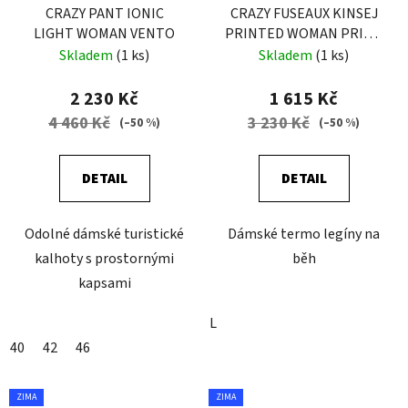
CRAZY PANT IONIC
CRAZY FUSEAUX KINSEJ
LIGHT WOMAN VENTO
PRINTED WOMAN PRINT
DARK JEANS
Skladem
(1 ks)
Skladem
(1 ks)
2 230 Kč
1 615 Kč
4 460 Kč
3 230 Kč
(–50 %)
(–50 %)
DETAIL
DETAIL
Odolné dámské turistické
Dámské termo legíny na
kalhoty s prostornými
běh
kapsami
L
40
42
46
ZIMA
ZIMA