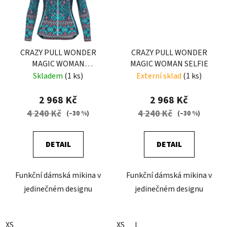
CRAZY PULL WONDER
CRAZY PULL WONDER
MAGIC WOMAN
MAGIC WOMAN SELFIE
SNOWFLAKE
Skladem
(1 ks)
Externí sklad
(1 ks)
2 968 Kč
2 968 Kč
4 240 Kč
4 240 Kč
(–30 %)
(–30 %)
DETAIL
DETAIL
Funkční dámská mikina v
Funkční dámská mikina v
jedinečném designu
jedinečném designu
XS
XS
L