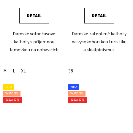
DETAIL
DETAIL
Dámské volnočasové
Dámské zateplené kalhoty
kalhoty s příjemnou
na vysokohorskou turistiku
lemovkou na nohavicích
a skialpinismus
M
L
XL
38
LÉTO
ZIMA
VÝPRODEJ
VÝPRODEJ
SLEVA 50 %
SLEVA 50 %