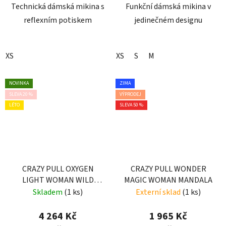
Technická dámská mikina s
Funkční dámská mikina v
reflexním potiskem
jedinečném designu
XS
XS
S
M
NOVINKA
ZIMA
SLEVA 20 %
VÝPRODEJ
LÉTO
SLEVA 50 %
CRAZY PULL OXYGEN
CRAZY PULL WONDER
LIGHT WOMAN WILD
MAGIC WOMAN MANDALA
GARDEN
Skladem
(1 ks)
Externí sklad
(1 ks)
4 264 Kč
1 965 Kč