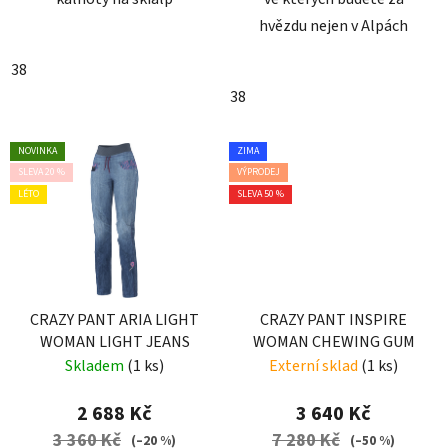
hvězdu nejen v Alpách
38
38
NOVINKA
ZIMA
SLEVA 20 %
VÝPRODEJ
LÉTO
SLEVA 50 %
CRAZY PANT ARIA LIGHT
CRAZY PANT INSPIRE
WOMAN LIGHT JEANS
WOMAN CHEWING GUM
Skladem
(1 ks)
Externí sklad
(1 ks)
2 688 Kč
3 640 Kč
3 360 Kč
7 280 Kč
(–20 %)
(–50 %)