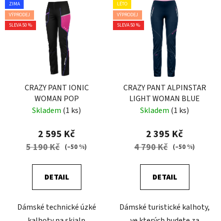
ZIMA
LÉTO
VÝPRODEJ
VÝPRODEJ
SLEVA 50 %
SLEVA 50 %
CRAZY PANT IONIC
CRAZY PANT ALPINSTAR
WOMAN POP
LIGHT WOMAN BLUE
Skladem
(1 ks)
Skladem
(1 ks)
2 595 Kč
2 395 Kč
5 190 Kč
4 790 Kč
(–50 %)
(–50 %)
DETAIL
DETAIL
Dámské technické úzké
Dámské turistické kalhoty,
kalhoty na skialp
ve kterých budete za