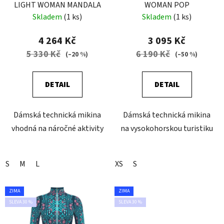
LIGHT WOMAN MANDALA
WOMAN POP
Skladem
(1 ks)
Skladem
(1 ks)
4 264 Kč
3 095 Kč
5 330 Kč
6 190 Kč
(–20 %)
(–50 %)
DETAIL
DETAIL
Dámská technická mikina
Dámská technická mikina
vhodná na náročné aktivity
na vysokohorskou turistiku
S
M
L
XS
S
ZIMA
ZIMA
SLEVA 30 %
SLEVA 30 %