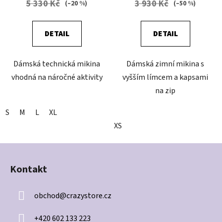
5 330 Kč
3 930 Kč
(–20 %)
(–50 %)
DETAIL
DETAIL
Dámská technická mikina
Dámská zimní mikina s
vhodná na náročné aktivity
vyšším límcem a kapsami
na zip
S
M
L
XL
XS
Z
á
Kontakt
p
a
obchod
@
crazystore.cz
t
í
+420 602 133 223