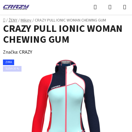
Přejít
Hledat
NÁKUPN
na
KOŠÍK
obsah
Domů
/
ŽENY
/
Mikiny
/
CRAZY PULL IONIC WOMAN CHEWING GUM
CRAZY PULL IONIC WOMAN
CHEWING GUM
Značka:
CRAZY
ZIMA
SLEVA 30 %