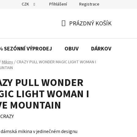
CZK
Přihlášení
Registrace
PRÁZDNÝ KOŠÍK
NÁKUPNÍ
KOŠÍK
% SEZÓNNÍ VÝPRODEJ
OBUV
DÁRKOVÉ POUKAZ
/
Mikiny
/
CRAZY PULL WONDER MAGIC LIGHT WOMAN I
UNTAIN
AZY PULL WONDER
GIC LIGHT WOMAN I
VE MOUNTAIN
:
CRAZY
 dámská mikina v jedinečném designu