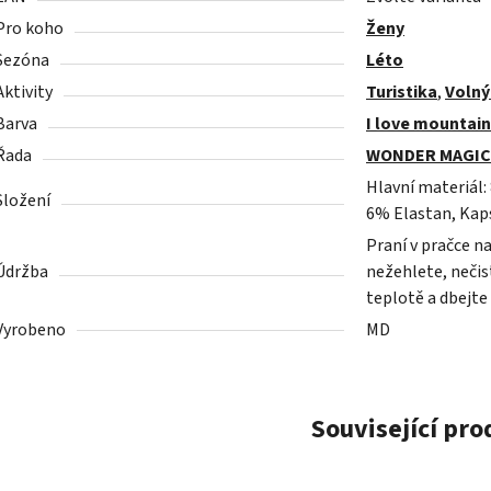
Pro koho
Ženy
Sezóna
Léto
Aktivity
Turistika
,
Volný
Barva
I love mountain
Řada
WONDER MAGIC
Hlavní materiál:
Složení
6% Elastan, Kap
Praní v pračce n
Údržba
nežehlete, nečist
teplotě a dbejte
Vyrobeno
MD
Související pr