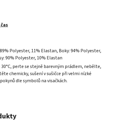
 čas
 89% Polyester, 11% Elastan, Boky: 94% Polyester,
sy: 90% Polyester, 10% Elastan
a 30°C, perte se stejně barevným prádlem, nebělte,
ěte chemicky, sušení v sušičce při velmi nízké
 pokynů dle symbolů na visačkách.
odukty