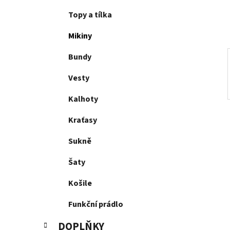
í
p
Topy a tílka
a
Mikiny
n
e
Bundy
l
Vesty
Kalhoty
Kraťasy
Sukně
Šaty
Košile
Funkční prádlo
DOPLŇKY