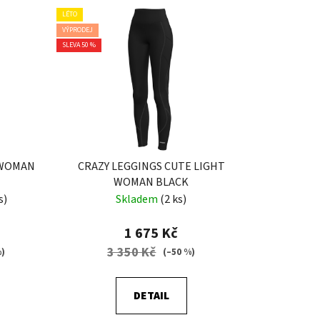
LÉTO
VÝPRODEJ
SLEVA 50 %
 WOMAN
CRAZY LEGGINGS CUTE LIGHT
WOMAN BLACK
s)
Skladem
(2 ks)
1 675 Kč
3 350 Kč
%)
(–50 %)
DETAIL