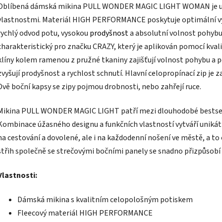
Oblíbená dámská mikina PULL WONDER MAGIC LIGHT WOMAN je uni
vlastnostmi. Materiál HIGH PERFORMANCE poskytuje optimální výh
rychlý odvod potu, vysokou
prodyšnost
a absolutní volnost pohybu.
charakteristický pro značku CRAZY, který je aplikován pomocí kval
klíny kolem ramenou z pružné tkaniny zajišťují volnost pohybu a pe
zvyšují prodyšnost a rychlost schnutí. Hlavní celopropínací zip je
Dvě boční kapsy se zipy pojmou drobnosti, nebo zahřejí ruce.
Mikina PULL WONDER MAGIC LIGHT patří mezi dlouhodobé bestselle
Kombinace úžasného designu a funkčních vlastností vytváří unikátní 
na cestování a dovolené, ale i na každodenní nošení ve městě, a to
střih společně se strečovými bočními panely se snadno přizpůsobí
Vlastnosti:
Dámská mikina s kvalitním celopološným potiskem
Fleecový materiál HIGH PERFORMANCE