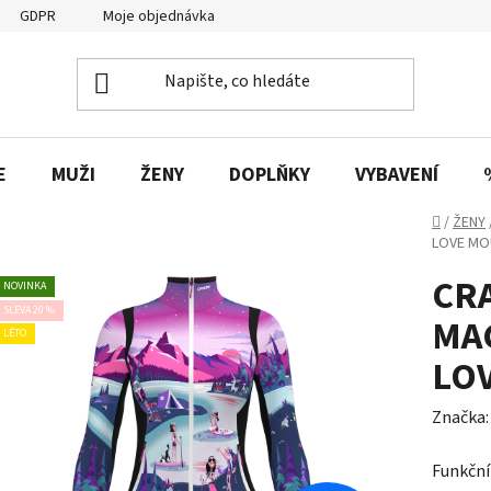
GDPR
Moje objednávka
E
MUŽI
ŽENY
DOPLŇKY
VYBAVENÍ
Domů
/
ŽENY
LOVE MO
CR
NOVINKA
SLEVA 20 %
MA
LÉTO
LO
Značka
Funkční