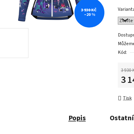
Variant
3 930 KČ
–20 %
Dostup
Můžeme 
Kód:
3 930 
3 1
Měrná 
Tisk
Popis
Ostatní