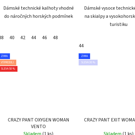
Dámské technické kalhoty vhodné
Dámské vysoce technick
do náročných horských podmínek
na skialpy a vysokohors
turistiku
38
40
42
44
46
48
44
ZIMA
ZIMA
VÝPRODEJ
SLEVA 30 %
SLEVA 50 %
CRAZY PANT OXYGEN WOMAN
CRAZY PANT EXIT WOM
VENTO
Skladem
(1 ks)
Skladem
(1 ks)