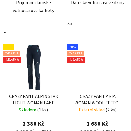
Příjemné dámské
Dámské volnočasové džíny
volnočasové kalhoty
XS
L
LÉTO
ZIMA
VÝPRODEJ
VÝPRODEJ
SLEVA 50 %
SLEVA 50 %
CRAZY PANT ALPINSTAR
CRAZY PANT ARIA
LIGHT WOMAN LAKE
WOMAN WOOL EFFECT
DARK GRAY
Skladem
(1 ks)
Externí sklad
(2 ks)
2 380 Kč
1 680 Kč