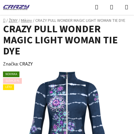
Přejít
Hledat
NÁKUPN
na
KOŠÍK
obsah
Domů
/
ŽENY
/
Mikiny
/
CRAZY PULL WONDER MAGIC LIGHT WOMAN TIE DYE
CRAZY PULL WONDER
MAGIC LIGHT WOMAN TIE
DYE
Značka:
CRAZY
NOVINKA
SLEVA 20 %
LÉTO