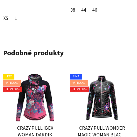
38
44
46
XS
L
Podobné produkty
LÉTO
ZIMA
VÝPRODEJ
VÝPRODEJ
SLEVA 50 %
SLEVA 50 %
CRAZY PULL IBEX
CRAZY PULL WONDER
WOMAN DARDIK
MAGIC WOMAN BLACK-