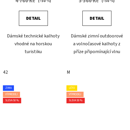
4 760 Kč
3 360 Kč
(–50 %)
(–50 %)
DETAIL
DETAIL
Dámské technické kalhoty
Dámské zimní outdoorové
vhodné na horskou
a volnočasové kalhoty z
turistiku
příze připomínající vlnu
42
M
ZIMA
LÉTO
VÝPRODEJ
VÝPRODEJ
SLEVA 50 %
SLEVA 50 %