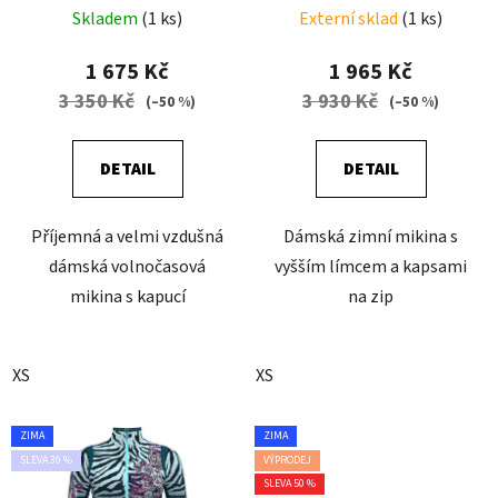
ZEBRA
Skladem
(1 ks)
Externí sklad
(1 ks)
1 675 Kč
1 965 Kč
3 350 Kč
3 930 Kč
(–50 %)
(–50 %)
DETAIL
DETAIL
Příjemná a velmi vzdušná
Dámská zimní mikina s
dámská volnočasová
vyšším límcem a kapsami
mikina s kapucí
na zip
XS
XS
ZIMA
ZIMA
SLEVA 30 %
VÝPRODEJ
SLEVA 50 %