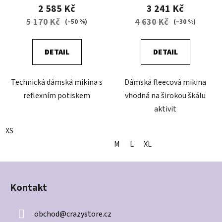
2 585 Kč
3 241 Kč
5 170 Kč
4 630 Kč
(–50 %)
(–30 %)
DETAIL
DETAIL
Technická dámská mikina s
Dámská fleecová mikina
reflexním potiskem
vhodná na širokou škálu
aktivit
XS
M
L
XL
Z
á
Kontakt
p
a
obchod
@
crazystore.cz
t