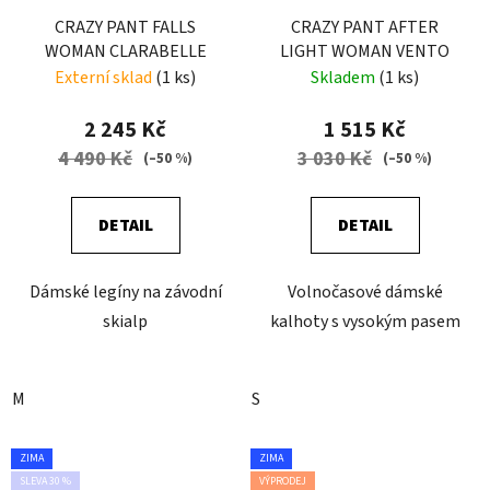
CRAZY PANT FALLS
CRAZY PANT AFTER
WOMAN CLARABELLE
LIGHT WOMAN VENTO
Externí sklad
(1 ks)
Skladem
(1 ks)
2 245 Kč
1 515 Kč
4 490 Kč
3 030 Kč
(–50 %)
(–50 %)
DETAIL
DETAIL
Dámské legíny na závodní
Volnočasové dámské
skialp
kalhoty s vysokým pasem
M
S
ZIMA
ZIMA
SLEVA 30 %
VÝPRODEJ