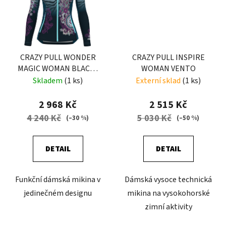
CRAZY PULL WONDER
CRAZY PULL INSPIRE
MAGIC WOMAN BLACK-
WOMAN VENTO
ZEBRA
Skladem
(1 ks)
Externí sklad
(1 ks)
2 968 Kč
2 515 Kč
4 240 Kč
5 030 Kč
(–30 %)
(–50 %)
DETAIL
DETAIL
Funkční dámská mikina v
Dámská vysoce technická
jedinečném designu
mikina na vysokohorské
zimní aktivity