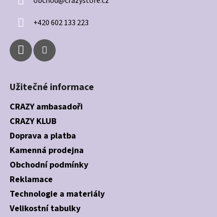
obchod
@
crazystore.cz
t
í
+420 602 133 223
Užitečné informace
CRAZY ambasadoři
CRAZY KLUB
Doprava a platba
Kamenná prodejna
Obchodní podmínky
Reklamace
Technologie a materiály
Velikostní tabulky