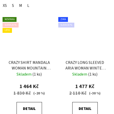
XS
S
M
L
NOVINKA
ZIMA
SLEVA 20 %
SLEVA 30 %
LÉTO
CRAZY SHIRT MANDALA
CRAZY LONG SLEEVED
WOMAN MOUNTAIN
ARIA WOMAN WINTER
FLOWER
FLOWER
Skladem
(1 ks)
Skladem
(1 ks)
1 464 Kč
1 477 Kč
1 830 Kč
2 110 Kč
(–20 %)
(–30 %)
DETAIL
DETAIL