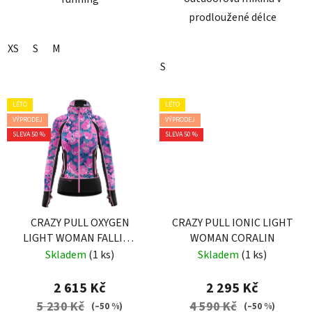
prodloužené délce
XS
S
M
S
LÉTO
LÉTO
VÝPRODEJ
VÝPRODEJ
SLEVA 50 %
SLEVA 50 %
CRAZY PULL OXYGEN
CRAZY PULL IONIC LIGHT
LIGHT WOMAN FALLING
WOMAN CORALIN
FLOWER
Skladem
(1 ks)
Skladem
(1 ks)
2 615 Kč
2 295 Kč
5 230 Kč
4 590 Kč
(–50 %)
(–50 %)