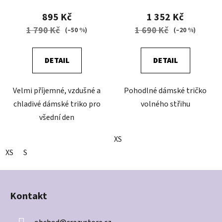
895 Kč
1 352 Kč
1 790 Kč
1 690 Kč
(–50 %)
(–20 %)
DETAIL
DETAIL
Velmi příjemné, vzdušné a
Pohodlné dámské tričko
chladivé dámské triko pro
volného střihu
všední den
XS
XS
S
Z
á
Kontakt
p
a