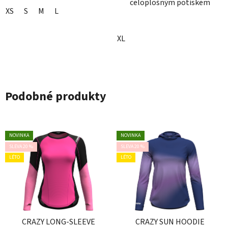
celoplošným potiskem
XS
S
M
L
XL
Podobné produkty
NOVINKA
NOVINKA
SLEVA 20 %
SLEVA 20 %
LÉTO
LÉTO
CRAZY LONG-SLEEVE
CRAZY SUN HOODIE