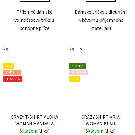
Příjemné dámské
Dámské tričko s dlouhým
volnočasové triko z
rukávem z příjemného
konopné příze
materiálu
XS
XS
S
LÉTO
NOVINKA
VÝPRODEJ
SLEVA 20 %
SLEVA 50 %
LÉTO
CRAZY T-SHIRT ALOHA
CRAZY SHIRT ARIA
WOMAN MANDALA
WOMAN BEAR
Skladem
(1 ks)
Skladem
(1 ks)