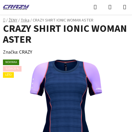
Přejít
Hledat
NÁKUPN
na
KOŠÍK
obsah
Domů
/
ŽENY
/
Trika
/
CRAZY SHIRT IONIC WOMAN ASTER
CRAZY SHIRT IONIC WOMAN
ASTER
Značka:
CRAZY
NOVINKA
SLEVA 20 %
LÉTO