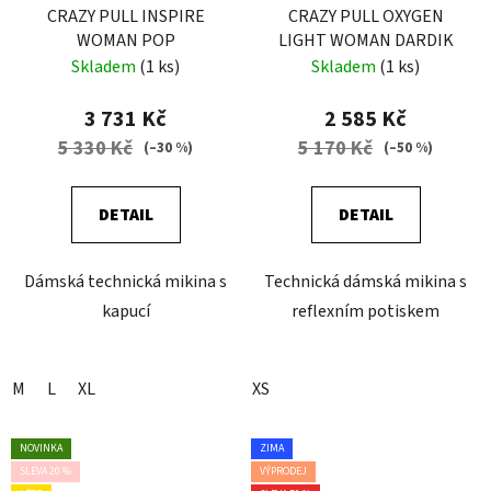
CRAZY PULL INSPIRE
CRAZY PULL OXYGEN
WOMAN POP
LIGHT WOMAN DARDIK
Skladem
(1 ks)
Skladem
(1 ks)
3 731 Kč
2 585 Kč
5 330 Kč
5 170 Kč
(–30 %)
(–50 %)
DETAIL
DETAIL
Dámská technická mikina s
Technická dámská mikina s
kapucí
reflexním potiskem
M
L
XL
XS
NOVINKA
ZIMA
SLEVA 20 %
VÝPRODEJ