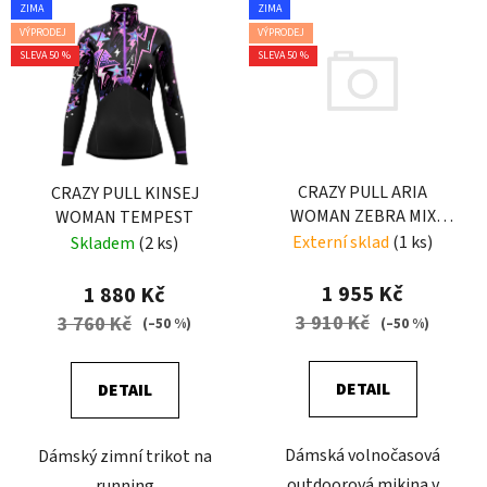
ZIMA
ZIMA
VÝPRODEJ
VÝPRODEJ
SLEVA 50 %
SLEVA 50 %
CRAZY PULL ARIA
CRAZY PULL KINSEJ
WOMAN ZEBRA MIX
WOMAN TEMPEST
COLOR
Externí sklad
(1 ks)
Skladem
(2 ks)
1 955 Kč
1 880 Kč
3 910 Kč
3 760 Kč
(–50 %)
(–50 %)
DETAIL
DETAIL
Dámská volnočasová
Dámský zimní trikot na
outdoorová mikina v
running