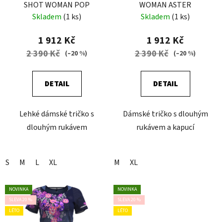
SHOT WOMAN POP
WOMAN ASTER
Skladem
(1 ks)
Skladem
(1 ks)
1 912 Kč
1 912 Kč
2 390 Kč
2 390 Kč
(–20 %)
(–20 %)
DETAIL
DETAIL
Lehké dámské tričko s
Dámské tričko s dlouhým
dlouhým rukávem
rukávem a kapucí
S
M
L
XL
M
XL
NOVINKA
NOVINKA
SLEVA 20 %
SLEVA 20 %
LÉTO
LÉTO