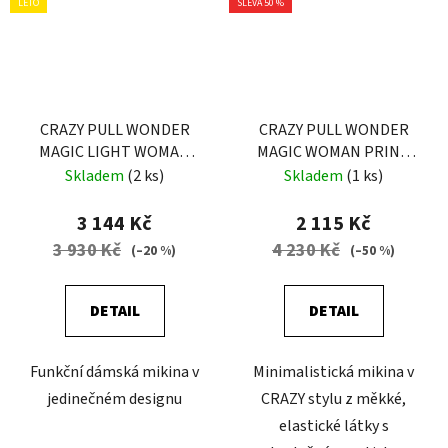
LÉTO
SLEVA 50 %
CRAZY PULL WONDER
CRAZY PULL WONDER
MAGIC LIGHT WOMAN
MAGIC WOMAN PRINT
FLOWER
LEILA BLUE
Skladem
(2 ks)
Skladem
(1 ks)
3 144 Kč
2 115 Kč
3 930 Kč
4 230 Kč
(–20 %)
(–50 %)
DETAIL
DETAIL
Funkční dámská mikina v
Minimalistická mikina v
jedinečném designu
CRAZY stylu z měkké,
elastické látky s