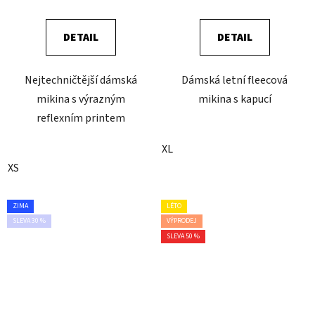
DETAIL
DETAIL
Nejtechničtější dámská
Dámská letní fleecová
mikina s výrazným
mikina s kapucí
reflexním printem
XL
XS
ZIMA
LÉTO
SLEVA 30 %
VÝPRODEJ
SLEVA 50 %