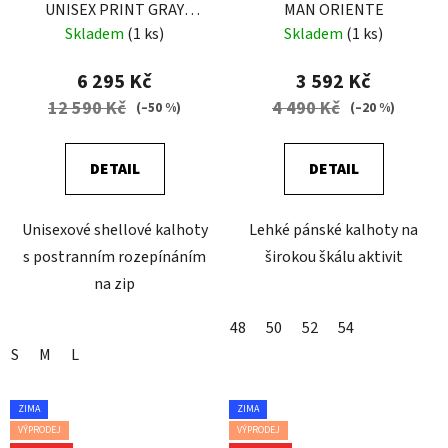
UNISEX PRINT GRAY
MAN ORIENTE
JEANS
Skladem
(1 ks)
Skladem
(1 ks)
6 295 Kč
3 592 Kč
12 590 Kč
4 490 Kč
(–50 %)
(–20 %)
DETAIL
DETAIL
Unisexové shellové kalhoty
Lehké pánské kalhoty na
s postranním rozepínáním
širokou škálu aktivit
na zip
48
50
52
54
S
M
L
ZIMA
ZIMA
VÝPRODEJ
VÝPRODEJ