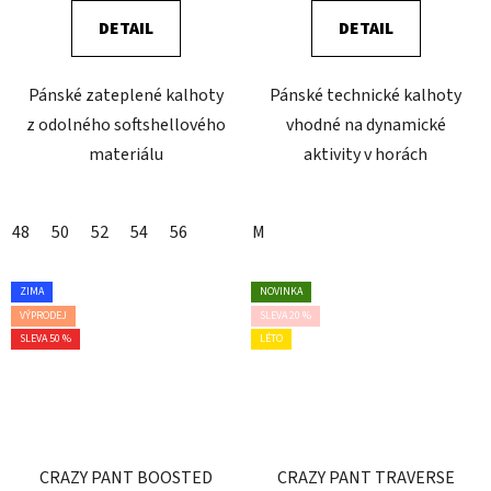
DETAIL
DETAIL
Pánské zateplené kalhoty
Pánské technické kalhoty
z odolného softshellového
vhodné na dynamické
materiálu
aktivity v horách
48
50
52
54
56
M
ZIMA
NOVINKA
VÝPRODEJ
SLEVA 20 %
SLEVA 50 %
LÉTO
CRAZY PANT BOOSTED
CRAZY PANT TRAVERSE