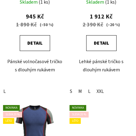
Skladem
(1 ks)
Skladem
(1 ks)
945 Kč
1 912 Kč
1 890 Kč
2 390 Kč
(–50 %)
(–20 %)
DETAIL
DETAIL
Pánské volnočasové tričko
Lehké pánské tričko s
s dlouhým rukávem
dlouhým rukávem
L
S
M
L
XXL
NOVINKA
NOVINKA
SLEVA 20 %
SLEVA 20 %
LÉTO
LÉTO