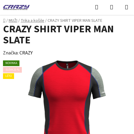
Přejít
Hledat
NÁKUPN
na
KOŠÍK
obsah
Domů
/
MUŽI
/
Trika a košile
/
CRAZY SHIRT VIPER MAN SLATE
CRAZY SHIRT VIPER MAN
SLATE
Značka:
CRAZY
NOVINKA
SLEVA 20 %
LÉTO