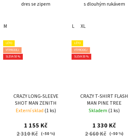
dres se zipem
s dlouhým rukávem
M
L
XL
LÉTO
LÉTO
VÝPRODEJ
VÝPRODEJ
SLEVA 50 %
SLEVA 50 %
CRAZY LONG-SLEEVE
CRAZY T-SHIRT FLASH
SHOT MAN ZENITH
MAN PINE TREE
Externí sklad
(1 ks)
Skladem
(1 ks)
1 155 Kč
1 330 Kč
2 310 Kč
2 660 Kč
(–50 %)
(–50 %)