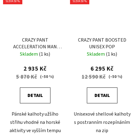
SLEVA 50 %
SLEVA 50 %
CRAZY PANT
CRAZY PANT BOOSTED
ACCELERATION MAN
UNISEX POP
EARLY
Skladem
(1 ks)
Skladem
(1 ks)
2 935 Kč
6 295 Kč
5 870 Kč
12 590 Kč
(–50 %)
(–50 %)
DETAIL
DETAIL
Pánské kalhoty užšího
Unisexové shellové kalhoty
střihu vhodné na horské
s postranním rozepínáním
aktivity ve vyšším tempu
na zip