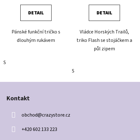
DETAIL
DETAIL
Pánské funkční tričko s
Vládce Horských Trailů,
dlouhým rukávem
triko Flash se stojáčkem a
půl zipem
S
S
Z
á
Kontakt
p
a
obchod
@
crazystore.cz
t
í
+420 602 133 223