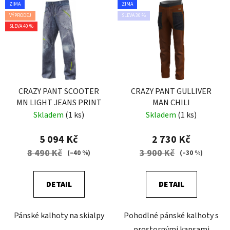
ZIMA
ZIMA
VÝPRODEJ
SLEVA 30 %
SLEVA 40 %
CRAZY PANT SCOOTER
CRAZY PANT GULLIVER
MN LIGHT JEANS PRINT
MAN CHILI
Skladem
(1 ks)
Skladem
(1 ks)
5 094 Kč
2 730 Kč
8 490 Kč
3 900 Kč
(–40 %)
(–30 %)
DETAIL
DETAIL
Pánské kalhoty na skialpy
Pohodlné pánské kalhoty s
prostornými kapsami