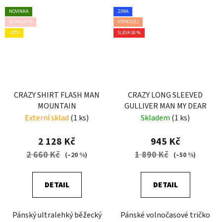
NOVINKA
ZIMA
SLEVA 20 %
VÝPRODEJ
LÉTO
SLEVA 50 %
CRAZY SHIRT FLASH MAN
CRAZY LONG SLEEVED
MOUNTAIN
GULLIVER MAN MY DEAR
Externí sklad
(1 ks)
Skladem
(1 ks)
2 128 Kč
945 Kč
2 660 Kč
1 890 Kč
(–20 %)
(–50 %)
DETAIL
DETAIL
Pánský ultralehký běžecký
Pánské volnočasové tričko