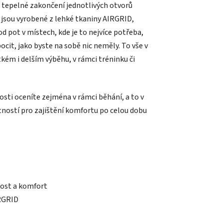
, tepelné zakončení jednotlivých otvorů
 jsou vyrobené z lehké tkaniny AIRGRID,
d pot v místech, kde je to nejvíce potřeba,
cit, jako byste na sobě nic neměly. To vše v
kém i delším výběhu, v rámci tréninku či
sti oceníte zejména v rámci běhání, a to v
utností pro zajištění komfortu po celou dobu
nost a komfort
IRGRID