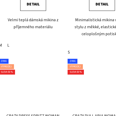
DETAIL
DETAIL
Velmi teplá dámská mikina z
Minimalistická mikina 
příjemného materiálu
stylu z měkké, elastické
celoplošným poti
M
L
S
ZIMA
ZIMA
VÝPRODEJ
VÝPRODEJ
SLEVA 50 %
SLEVA 50 %
CRAZY DRESS SPRITZ WOMAN
CRAZY PULL ARIA WOM