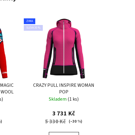
ZIMA
SLEVA 30 %
 MAGIC
CRAZY PULL INSPIRE WOMAN
 WOOL
POP
s)
Skladem
(1 ks)
3 731 Kč
5 330 Kč
%)
(–30 %)