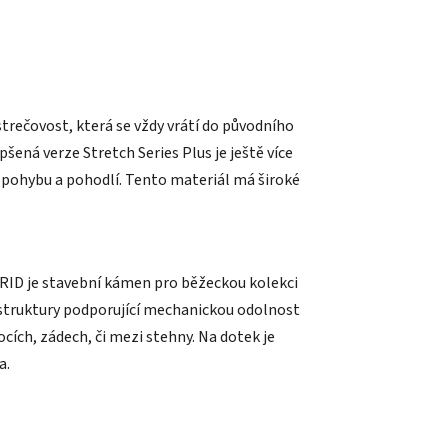
 strečovost, která se vždy vrátí do původního
šená verze Stretch Series Plus je ještě více
 pohybu a pohodlí. Tento materiál má široké
GRID je stavební kámen pro běžeckou kolekci
 struktury podporující mechanickou odolnost
ocích, zádech, či mezi stehny. Na dotek je
a.