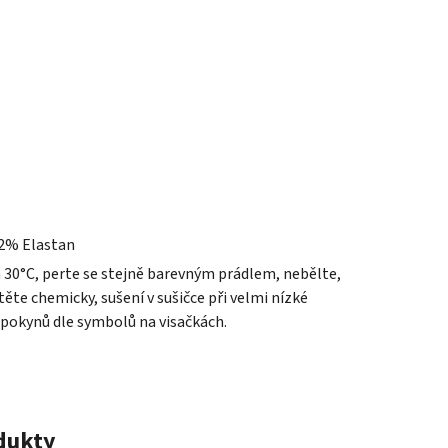
2% Elastan
a 30°C, perte se stejně barevným prádlem, nebělte,
ěte chemicky, sušení v sušičce při velmi nízké
 pokynů dle symbolů na visačkách.
odukty