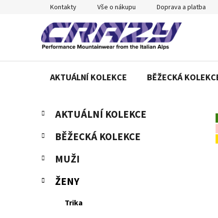
Přejít
Kontakty
Vše o nákupu
Doprava a platba
na
obsah
AKTUÁLNÍ KOLEKCE
BĚŽECKÁ KOLEKC
P
K
Přeskočit
AKTUÁLNÍ KOLEKCE
a
o
kategorie
t
s
BĚŽECKÁ KOLEKCE
e
t
g
r
MUŽI
o
a
r
ŽENY
n
i
e
n
Trika
í