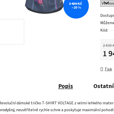
2 430 KČ
–20 %
Dostup
Můžeme 
Kód:
2 430 
1 9
Měrná 
Tisk
Popis
Ostatní
Revoluční dámské tričko T-SHIRT VOLTAGE z velmi lehkého materi
prodyšný
, neuvěřitelně rychle schne a poskytuje maximální pohodl