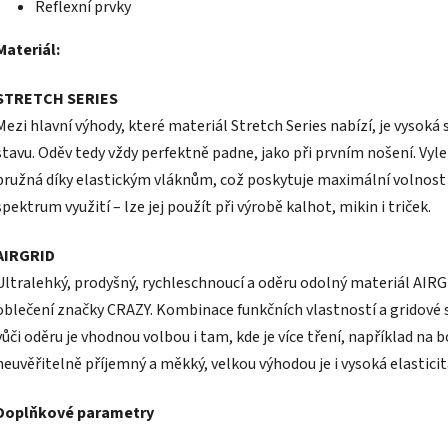
Reflexní prvky
Materiál:
STRETCH SERIES
Mezi hlavní výhody, které materiál Stretch Series nabízí, je vysoká
stavu. Oděv tedy vždy perfektně padne, jako při prvním nošení. Vylep
pružná díky elastickým vláknům, což poskytuje maximální volnost
spektrum využití – lze jej použít při výrobě kalhot, mikin i triček.
AIRGRID
Ultralehký, prodyšný, rychleschnoucí a oděru odolný materiál AIR
oblečení značky CRAZY. Kombinace funkčních vlastností a gridové
vůči oděru je vhodnou volbou i tam, kde je více tření, například na b
neuvěřitelně příjemný a měkký, velkou výhodou je i vysoká elasticit
Doplňkové parametry