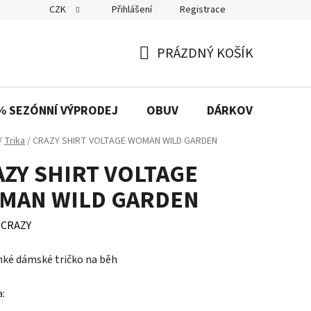
CZK
Přihlášení
Registrace
PRÁZDNÝ KOŠÍK
NÁKUPNÍ
KOŠÍK
% SEZÓNNÍ VÝPRODEJ
OBUV
DÁRKOVÉ POUKAZ
/
Trika
/
CRAZY SHIRT VOLTAGE WOMAN WILD GARDEN
ZY SHIRT VOLTAGE
MAN WILD GARDEN
:
CRAZY
hké dámské tričko na běh
a: