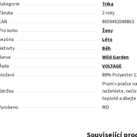
Kategorie
Trika
Záruka
2 roky
EAN
8059492048863
Pro koho
Ženy
Sezóna
Léto
Aktivity
Běh
Barva
Wild Garden
Řada
VOLTAGE
Složení
88% Polyester 1
Praní v pračce n
Údržba
nežehlete, nečist
teplotě a dbejte
Vyrobeno
MD
Související pr