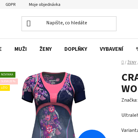
GDPR
Moje objednávka
E
MUŽI
ŽENY
DOPLŇKY
VYBAVENÍ
Domů
/
ŽENY
CRA
NOVINKA
SLEVA 20 %
WO
LÉTO
Značka
Ultrale
Variant