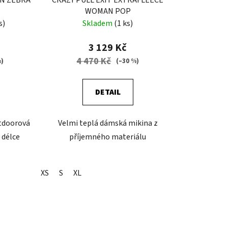
WOMAN POP
s)
Skladem
(1 ks)
3 129 Kč
4 470 Kč
%)
(–30 %)
DETAIL
tdoorová
Velmi teplá dámská mikina z
 délce
příjemného materiálu
XS
S
XL