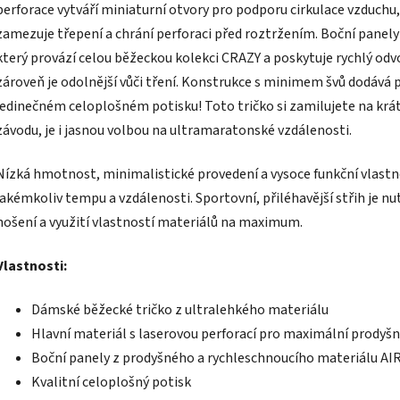
perforace vytváří miniaturní otvory pro podporu cirkulace vzduchu
zamezuje třepení a chrání perforaci před roztržením. Boční panely
který provází celou běžeckou kolekci CRAZY a poskytuje rychlý odvo
zároveň je odolnější vůči tření. Konstrukce s minimem švů dodává po
jedinečném celoplošném potisku! Toto tričko si zamilujete na krát
závodu, je i jasnou volbou na ultramaratonské vzdálenosti.
Nízká hmotnost, minimalistické provedení a vysoce funkční vlastno
jakémkoliv tempu a vzdálenosti. Sportovní, přiléhavější střih je n
nošení a využití vlastností materiálů na maximum.
Vlastnosti:
Dámské běžecké tričko z ultralehkého materiálu
Hlavní materiál s laserovou perforací pro maximální prodyš
Boční panely z prodyšného a rychleschnoucího materiálu A
Kvalitní celoplošný potisk