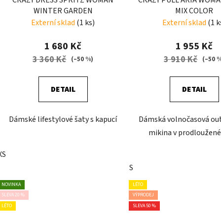
WINTER GARDEN
MIX COLOR
Externí sklad
(1 ks)
Externí sklad
(1 k
1 680 Kč
1 955 Kč
3 360 Kč
3 910 Kč
(–50 %)
(–50 
DETAIL
DETAIL
Dámské lifestylové šaty s kapucí
Dámská volnočasová ou
mikina v prodloužené
XS
S
NOVINKA
LÉTO
SLEVA 20 %
VÝPRODEJ
LÉTO
SLEVA 50 %