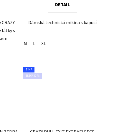
DETAIL
v CRAZY
Dámská technická mikina s kapucí
 látky s
skem
M
L
XL
ZIMA
SLEVA 30 %
AN ZEBRA
CRAZY PULL EXIT EXTRAFLEECE