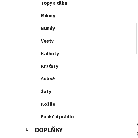
p
Topy a tílka
a
Mikiny
n
e
Bundy
l
Vesty
Kalhoty
Kraťasy
Sukně
Šaty
Košile
Funkční prádlo
DOPLŇKY