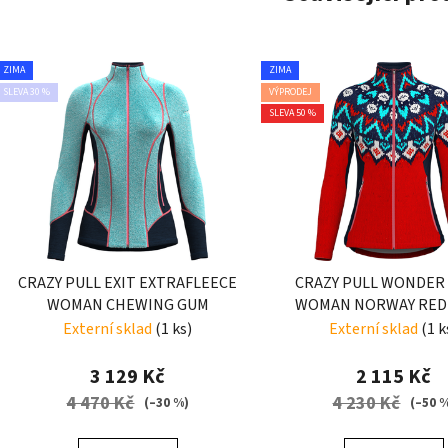
ZIMA
ZIMA
SLEVA 30 %
VÝPRODEJ
SLEVA 50 %
CRAZY PULL EXIT EXTRAFLEECE
CRAZY PULL WONDER
WOMAN CHEWING GUM
WOMAN NORWAY RED
Externí sklad
(1 ks)
Externí sklad
(1 k
3 129 Kč
2 115 Kč
4 470 Kč
4 230 Kč
(–30 %)
(–50 