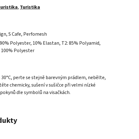
uristika
,
Turistika
ign, S Cafe, Perfomesh
 90% Polyester, 10% Elastan, T2: 85% Polyamid,
: 100% Polyester
a 30°C, perte se stejně barevným prádlem, nebělte,
ěte chemicky, sušení v sušičce při velmi nízké
 pokynů dle symbolů na visačkách.
odukty