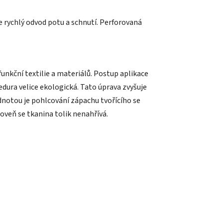
 rychlý odvod potu a schnutí. Perforovaná
unkční textilie a materiálů. Postup aplikace
edura velice ekologická. Tato úprava zvyšuje
dnotou je pohlcování zápachu tvořícího se
roveň se tkanina tolik nenahřívá.