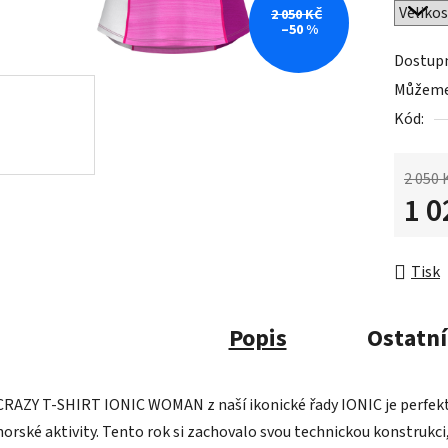
2 050 KČ
–50 %
Dostup
Můžeme 
Kód:
2 050 
1 0
Měrná 
Tisk
Popis
Ostatní
CRAZY T-SHIRT IONIC WOMAN z naší ikonické řady IONIC je perfektní
horské aktivity. Tento rok si zachovalo svou technickou konstrukci