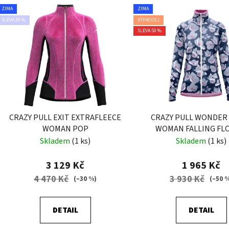
ZIMA
ZIMA
SLEVA 30 %
VÝPRODEJ
SLEVA 50 %
CRAZY PULL EXIT EXTRAFLEECE
CRAZY PULL WONDER
WOMAN POP
WOMAN FALLING FL
Skladem
(1 ks)
Skladem
(1 ks)
3 129 Kč
1 965 Kč
4 470 Kč
3 930 Kč
(–30 %)
(–50 
DETAIL
DETAIL