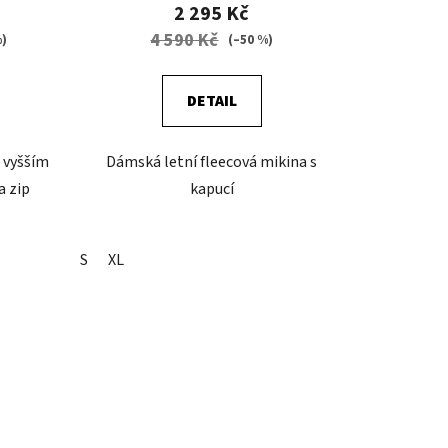
2 295 Kč
4 590 Kč
%)
(–50 %)
DETAIL
 vyšším
Dámská letní fleecová mikina s
a zip
kapucí
S
XL