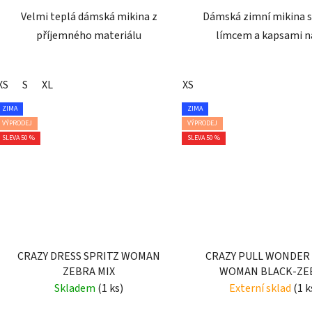
Velmi teplá dámská mikina z
Dámská zimní mikina s
příjemného materiálu
límcem a kapsami n
XS
S
XL
XS
ZIMA
ZIMA
VÝPRODEJ
VÝPRODEJ
SLEVA 50 %
SLEVA 50 %
CRAZY DRESS SPRITZ WOMAN
CRAZY PULL WONDER
ZEBRA MIX
WOMAN BLACK-ZE
Skladem
(1 ks)
Externí sklad
(1 k