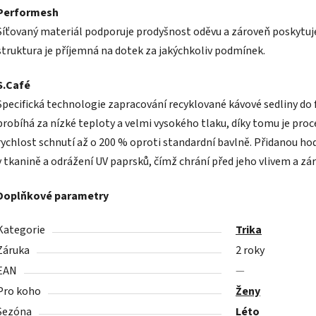
Performesh
Síťovaný materiál podporuje prodyšnost oděvu a zároveň poskytuje
struktura je příjemná na dotek za jakýchkoliv podmínek.
S.Café
Specifická technologie zapracování recyklované kávové sedliny do f
probíhá za nízké teploty a velmi vysokého tlaku, díky tomu je proc
rychlost schnutí až o 200 % oproti standardní bavlně. Přidanou ho
v tkanině a odrážení UV paprsků, čímž chrání před jeho vlivem a zá
Doplňkové parametry
Kategorie
Trika
Záruka
2 roky
EAN
—
Pro koho
Ženy
Sezóna
Léto