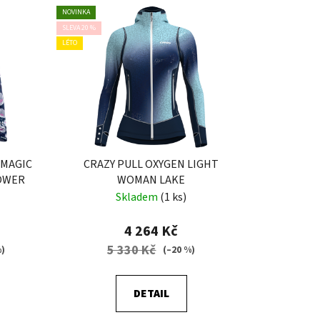
NOVINKA
SLEVA 20 %
LÉTO
 MAGIC
CRAZY PULL OXYGEN LIGHT
OWER
WOMAN LAKE
Skladem
(1 ks)
4 264 Kč
5 330 Kč
%)
(–20 %)
DETAIL