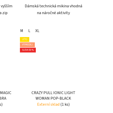
 vyšším
Dámská technická mikina vhodná
a zip
na náročné aktivity
M
L
XL
LÉTO
VÝPRODEJ
SLEVA 50 %
 MAGIC
CRAZY PULL IONIC LIGHT
BRA
WOMAN POP-BLACK
s)
Externí sklad
(1 ks)