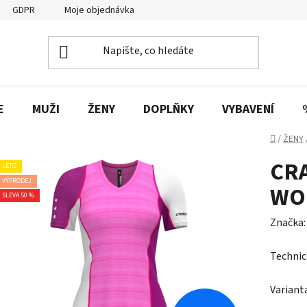
GDPR
Moje objednávka
E
MUŽI
ŽENY
DOPLŇKY
VYBAVENÍ
Domů
/
ŽENY
CRA
LÉTO
VÝPRODEJ
WO
SLEVA 50 %
Značka
Technic
Variant