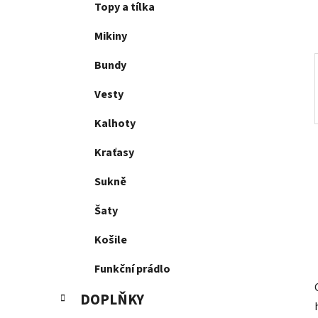
p
Topy a tílka
a
Mikiny
n
e
Bundy
l
Vesty
Kalhoty
Kraťasy
Sukně
Šaty
Košile
Funkční prádlo
DOPLŇKY