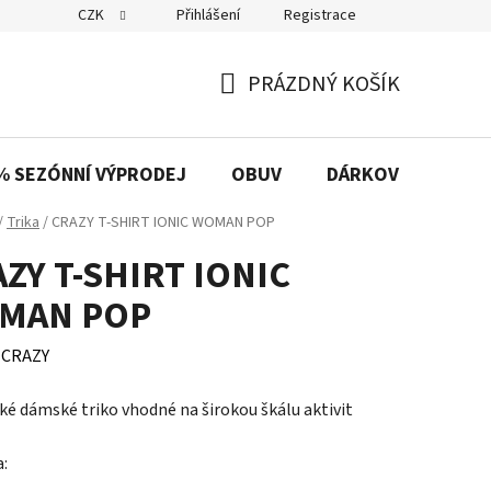
CZK
Přihlášení
Registrace
PRÁZDNÝ KOŠÍK
NÁKUPNÍ
KOŠÍK
% SEZÓNNÍ VÝPRODEJ
OBUV
DÁRKOVÉ POUKAZ
/
Trika
/
CRAZY T-SHIRT IONIC WOMAN POP
ZY T-SHIRT IONIC
MAN POP
:
CRAZY
ké dámské triko vhodné na širokou škálu aktivit
a: