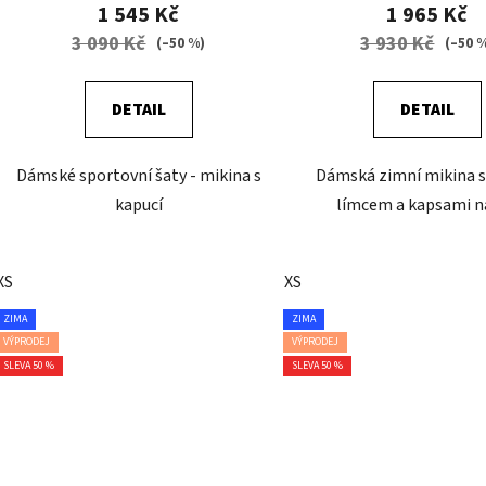
1 545 Kč
1 965 Kč
3 090 Kč
3 930 Kč
(–50 %)
(–50 
DETAIL
DETAIL
Dámské sportovní šaty - mikina s
Dámská zimní mikina s
kapucí
límcem a kapsami n
XS
XS
ZIMA
ZIMA
VÝPRODEJ
VÝPRODEJ
SLEVA 50 %
SLEVA 50 %