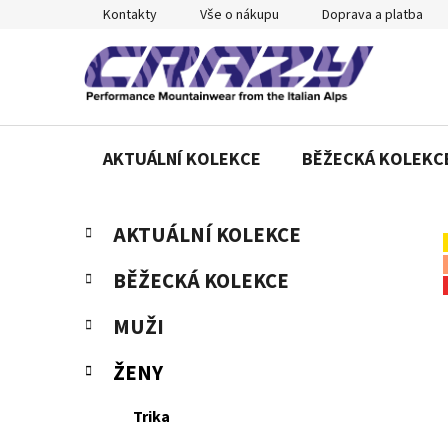
Přejít
Kontakty
Vše o nákupu
Doprava a platba
na
obsah
AKTUÁLNÍ KOLEKCE
BĚŽECKÁ KOLEKC
P
K
Přeskočit
AKTUÁLNÍ KOLEKCE
a
o
kategorie
t
s
BĚŽECKÁ KOLEKCE
e
t
g
r
MUŽI
o
a
r
ŽENY
n
i
e
n
Trika
í