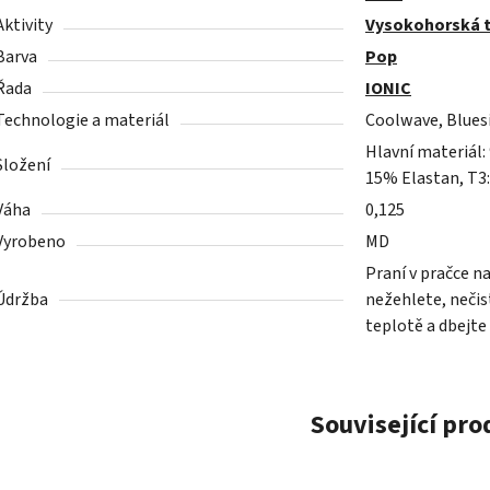
Aktivity
Vysokohorská t
Barva
Pop
Řada
IONIC
Technologie a materiál
Coolwave, Blues
Hlavní materiál:
Složení
15% Elastan, T3
Váha
0,125
Vyrobeno
MD
Praní v pračce n
Údržba
nežehlete, nečist
teplotě a dbejte
Související pr