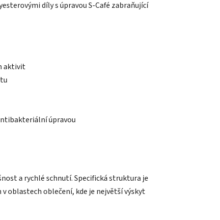
sterovými díly s úpravou S-Café zabraňující
 aktivit
otu
antibakteriální úpravou
ost a rychlé schnutí. Specifická struktura je
v oblastech oblečení, kde je největší výskyt