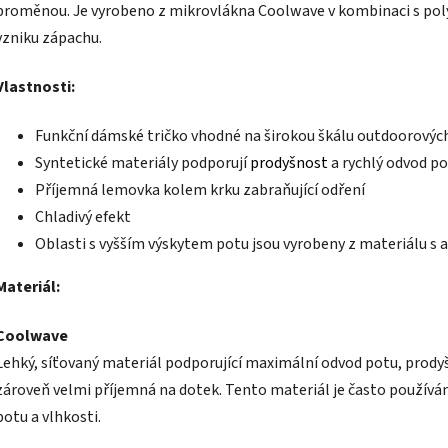
proměnou. Je vyrobeno z mikrovlákna Coolwave v kombinaci s polye
vzniku zápachu.
Vlastnosti:
Funkční dámské tričko vhodné na širokou škálu outdoorových
Syntetické materiály podporují
prodyšnost
a rychlý odvod p
Příjemná lemovka kolem krku zabraňující odření
Chladivý efekt
Oblasti s vyšším výskytem potu jsou vyrobeny z materiálu s 
Materiál:
Coolwave
Lehký, síťovaný materiál podporující maximální odvod potu, prodyšn
zároveň velmi příjemná na dotek. Tento materiál je často používán 
potu a vlhkosti.