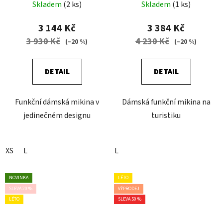
PRINT ALPIN FLOWER
Skladem
(2 ks)
Skladem
(1 ks)
3 144 Kč
3 384 Kč
3 930 Kč
4 230 Kč
(–20 %)
(–20 %)
DETAIL
DETAIL
Funkční dámská mikina v
Dámská funkční mikina na
jedinečném designu
turistiku
XS
L
L
NOVINKA
LÉTO
SLEVA 20 %
VÝPRODEJ
LÉTO
SLEVA 50 %