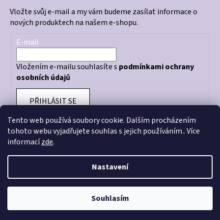
Vložte svůj e-mail a my vám budeme zasílat informace o
nových produktech na našem e-shopu.
E-mail
Vložením e-mailu souhlasíte s
podmínkami ochrany
osobních údajů
PŘIHLÁSIT SE
Tento web používá soubory cookie. Dalším procházením
tohoto webu vyjadřujete souhlas s jejich používáním.. Více
informací
zde
.
Otevírací doba prodejny: PO - PÁ 10:00 - 18:00
Nastavení
Souhlasím
Vytvořil Shoptet
Copyright 2026
CRAZY STORE
. Všechna práva vyhrazena.