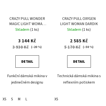
CRAZY PULL WONDER
CRAZY PULL OXYGEN
MAGIC LIGHT WOMAN
LIGHT WOMAN DARDIK
MANDALA
Skladem
(1 ks)
Skladem
(1 ks)
3 144 Kč
2 585 Kč
3 930 Kč
5 170 Kč
(–20 %)
(–50 %)
DETAIL
DETAIL
Funkční dámská mikina v
Technická dámská mikina s
jedinečném designu
reflexním potiskem
XS
S
M
L
XS