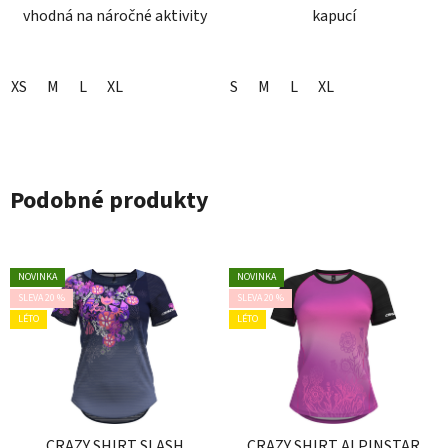
vhodná na náročné aktivity
kapucí
XS
M
L
XL
S
M
L
XL
Podobné produkty
NOVINKA
NOVINKA
SLEVA 20 %
SLEVA 20 %
LÉTO
LÉTO
CRAZY SHIRT SLASH
CRAZY SHIRT ALPINSTAR