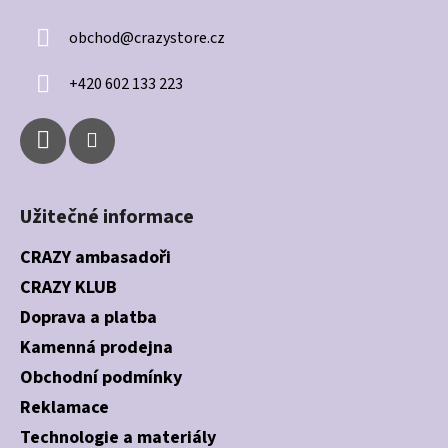
a
obchod
@
crazystore.cz
t
í
+420 602 133 223
Užitečné informace
CRAZY ambasadoři
CRAZY KLUB
Doprava a platba
Kamenná prodejna
Obchodní podmínky
Reklamace
Technologie a materiály