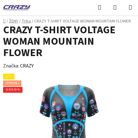
Přejít
Hledat
NÁKUPN
na
KOŠÍK
obsah
Domů
/
ŽENY
/
Trika
/
CRAZY T-SHIRT VOLTAGE WOMAN MOUNTAIN FLOWER
CRAZY T-SHIRT VOLTAGE
WOMAN MOUNTAIN
FLOWER
Značka:
CRAZY
LÉTO
VÝPRODEJ
SLEVA 50 %