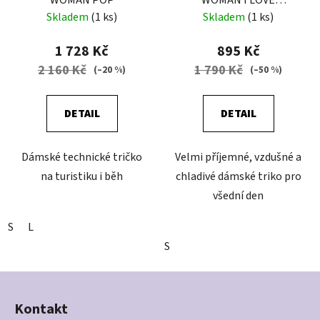
MOUNTAIN
Skladem
(1 ks)
Skladem
(1 ks)
1 728 Kč
895 Kč
2 160 Kč
1 790 Kč
(–20 %)
(–50 %)
DETAIL
DETAIL
Dámské technické tričko
Velmi příjemné, vzdušné a
na turistiku i běh
chladivé dámské triko pro
všední den
S
L
S
Z
á
Kontakt
p