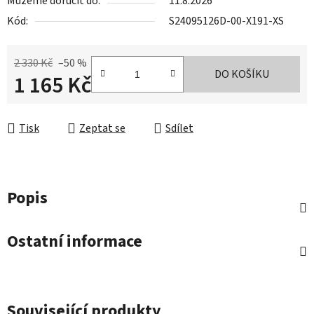
Můžeme doručit do:
11.8.2026
Kód:
S24095126D-00-X191-XS
2 330 Kč
–50 %
DO KOŠÍKU
1 165 Kč
Měrná cena:
Tisk
Zeptat se
Sdílet
Popis
Ostatní informace
Související produkty