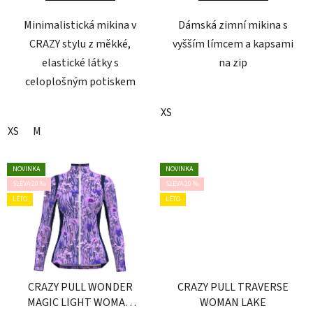
Minimalistická mikina v
Dámská zimní mikina s
CRAZY stylu z měkké,
vyšším límcem a kapsami
elastické látky s
na zip
celoplošným potiskem
XS
XS
M
NOVINKA
NOVINKA
SLEVA 20 %
SLEVA 20 %
LÉTO
LÉTO
CRAZY PULL WONDER
CRAZY PULL TRAVERSE
MAGIC LIGHT WOMAN
WOMAN LAKE