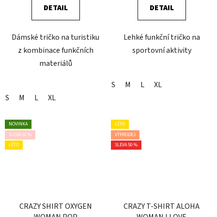
DETAIL
DETAIL
Dámské tričko na turistiku
Lehké funkční tričko na
z kombinace funkčních
sportovní aktivity
materiálů
S
M
L
XL
S
M
L
XL
NOVINKA
LÉTO
SLEVA 20 %
VÝPRODEJ
LÉTO
SLEVA 50 %
CRAZY SHIRT OXYGEN
CRAZY T-SHIRT ALOHA
WOMAN POP
WOMAN I LOVE