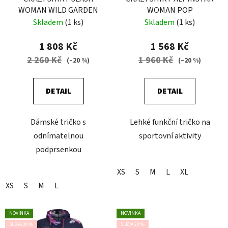
WOMAN WILD GARDEN
WOMAN POP
Skladem
(1 ks)
Skladem
(1 ks)
1 808 Kč
1 568 Kč
2 260 Kč
1 960 Kč
(–20 %)
(–20 %)
DETAIL
DETAIL
Dámské tričko s
Lehké funkční tričko na
odnímatelnou
sportovní aktivity
podprsenkou
XS
S
M
L
XL
XS
S
M
L
NOVINKA
NOVINKA
SLEVA 20 %
SLEVA 20 %