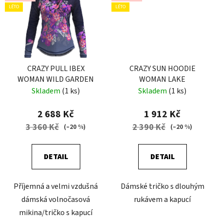
LÉTO
LÉTO
CRAZY PULL IBEX
CRAZY SUN HOODIE
WOMAN WILD GARDEN
WOMAN LAKE
Skladem
(1 ks)
Skladem
(1 ks)
2 688 Kč
1 912 Kč
3 360 Kč
2 390 Kč
(–20 %)
(–20 %)
DETAIL
DETAIL
Příjemná a velmi vzdušná
Dámské tričko s dlouhým
dámská volnočasová
rukávem a kapucí
mikina/tričko s kapucí