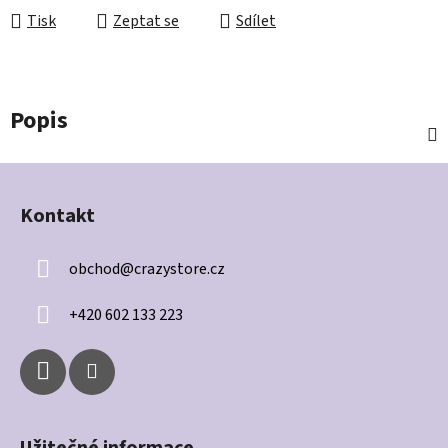
Tisk
Zeptat se
Sdílet
Popis
Z
á
Kontakt
p
a
obchod
@
crazystore.cz
t
í
+420 602 133 223