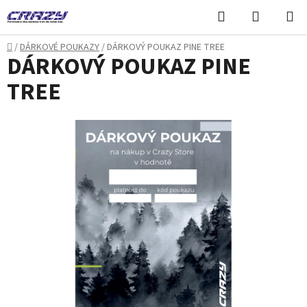
Přejít
Hledat
NÁKUPN
na
KOŠÍK
obsah
Domů
/
DÁRKOVÉ POUKAZY
/
DÁRKOVÝ POUKAZ PINE TREE
DÁRKOVÝ POUKAZ PINE
TREE