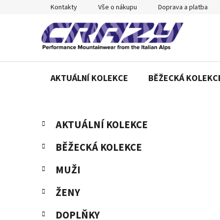
Přejít
Kontakty
Vše o nákupu
Doprava a platba
na
obsah
AKTUÁLNÍ KOLEKCE
BĚŽECKÁ KOLEKC
P
K
Přeskočit
AKTUÁLNÍ KOLEKCE
a
o
kategorie
t
s
BĚŽECKÁ KOLEKCE
e
t
g
r
MUŽI
o
a
r
ŽENY
n
i
e
n
DOPLŇKY