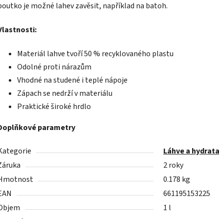
poutko je možné lahev zavěsit, například na batoh.
Vlastnosti:
Materiál lahve tvoří 50 % recyklovaného plastu
Odolné proti nárazům
Vhodné na studené i teplé nápoje
Zápach se nedrží v materiálu
Praktické široké hrdlo
Doplňkové parametry
Kategorie
Láhve a hydrat
Záruka
2 roky
Hmotnost
0.178 kg
EAN
661195153225
Objem
1 l