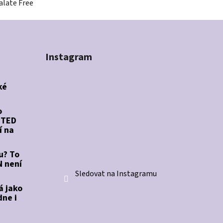
alate Free
Instagram
ké
o
STED
í na
u? To
 není
Sledovat na Instagramu
á jako
dne i