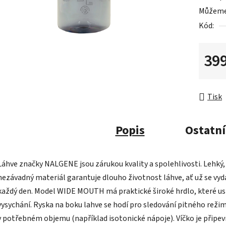
Můžeme 
Kód:
399
Měrná 
Tisk
Popis
Ostatní
Láhve značky NALGENE jsou zárukou kvality a spolehlivosti. Lehký
nezávadný materiál garantuje dlouho životnost láhve, ať už se vydá
každý den. Model WIDE MOUTH má praktické široké hrdlo, které usn
vysychání. Ryska na boku lahve se hodí pro sledování pitného režimu
v potřebném objemu (například isotonické nápoje). Víčko je připevn