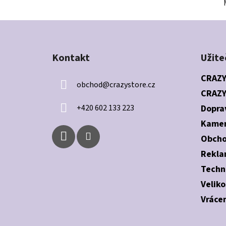
Z
á
Kontakt
Užite
p
a
CRAZY
obchod
@
crazystore.cz
t
CRAZY
í
+420 602 133 223
Dopra
Kamen
Obcho
Rekla
Techn
Veliko
Vrácen