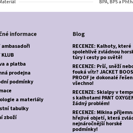
Materiál
BPA, BPS a Phth
čné informace
Blog
 ambasadoři
RECENZE: Kalhoty, které
spolehlivě zvládnou hors
 KLUB
túry i cesty po světě!
va a platba
RECENZE: Prší, sněží neb
fouká vítr? JACKET BOO
ná prodejna
PROOF je dokonalé řešen
dní podmínky
všechno!
mace
RECENZE: Skialpy v temp
s kalhotami PANT OXYGEN
ologie a materiály
žádný problém!
stní tabulky
RECENZE: Mikina příjemn
í zboží
hřejivé objetí, která zvlá
nejnáročnější horské
podmínky!