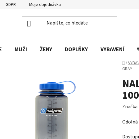
GDPR
Moje objednávka
E
MUŽI
ŽENY
DOPLŇKY
VYBAVENÍ
Domů
/
VYBAV
GRAY
NA
100
Značka
Odolná 
Dostup