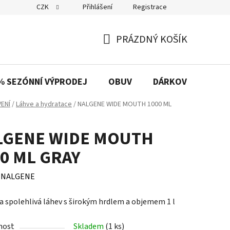
CZK
Přihlášení
Registrace
PRÁZDNÝ KOŠÍK
NÁKUPNÍ
KOŠÍK
% SEZÓNNÍ VÝPRODEJ
OBUV
DÁRKOVÉ POUKAZ
ENÍ
/
Láhve a hydratace
/
NALGENE WIDE MOUTH 1000 ML
LGENE WIDE MOUTH
0 ML GRAY
:
NALGENE
a spolehlivá láhev s širokým hrdlem a objemem 1 l
nost
Skladem
(1 ks)