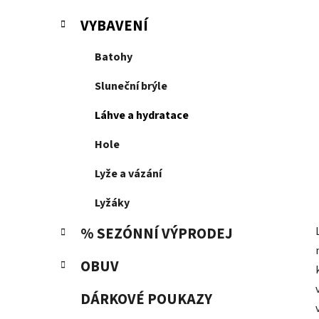
í
p
VYBAVENÍ
a
n
Batohy
e
Sluneční brýle
l
Láhve a hydratace
Hole
Lyže a vázání
Lyžáky
% SEZÓNNÍ VÝPRODEJ
OBUV
DÁRKOVÉ POUKAZY