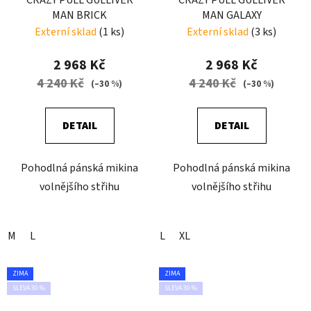
CRAZY PULL GULLIVER
CRAZY PULL GULLIVER
MAN BRICK
MAN GALAXY
Externí sklad
(1 ks)
Externí sklad
(3 ks)
2 968 Kč
2 968 Kč
4 240 Kč
4 240 Kč
(–30 %)
(–30 %)
DETAIL
DETAIL
Pohodlná pánská mikina
Pohodlná pánská mikina
volnějšího střihu
volnějšího střihu
M
L
L
XL
ZIMA
ZIMA
SLEVA 30 %
SLEVA 30 %