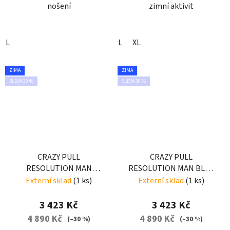
nošení
zimní aktivit
L
L
XL
ZIMA
ZIMA
SLEVA 30 %
SLEVA 30 %
CRAZY PULL
CRAZY PULL
RESOLUTION MAN
RESOLUTION MAN BLUE
LIKEN-BLUE
GALAXY-BLACK
Externí sklad
(1 ks)
Externí sklad
(1 ks)
3 423 Kč
3 423 Kč
4 890 Kč
4 890 Kč
(–30 %)
(–30 %)