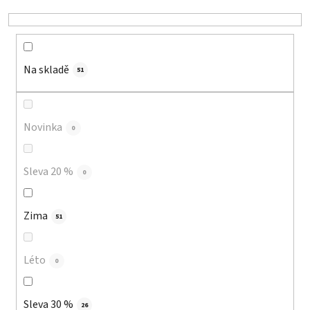
k
t
ů
Na skladě
51
Novinka
0
Sleva 20 %
0
Zima
51
Léto
0
Sleva 30 %
26