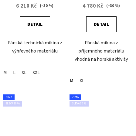
6 210 Kč
4 780 Kč
(–30 %)
(–30 %)
DETAIL
DETAIL
Pánská technická mikina z
Pánská mikina z
výhřevného materiálu
příjemného materiálu
vhodná na horské aktivity
M
L
XL
XXL
M
XL
ZIMA
ZIMA
SLEVA 30 %
SLEVA 30 %