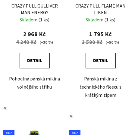
o
CRAZY PULL GULLIVER
CRAZY PULL FLAME MAN
MAN ENERGY
LIKEN
d
Skladem
(1 ks)
Skladem
(1 ks)
u
k
2 968 Kč
1 795 Kč
t
4 240 Kč
3 590 Kč
(–30 %)
(–50 %)
ů
DETAIL
DETAIL
Pohodlná pánská mikina
Pánská mikina z
volnějšího střihu
technického fleecu s
krátkým zipem
M
M
ZIMA
ZIMA