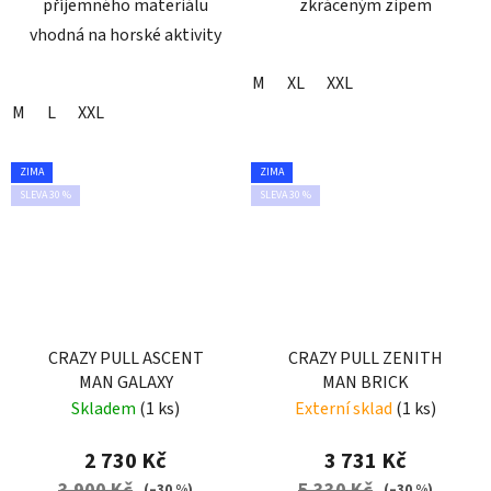
příjemného materiálu
zkráceným zipem
vhodná na horské aktivity
M
XL
XXL
M
L
XXL
ZIMA
ZIMA
SLEVA 30 %
SLEVA 30 %
CRAZY PULL ASCENT
CRAZY PULL ZENITH
MAN GALAXY
MAN BRICK
Skladem
(1 ks)
Externí sklad
(1 ks)
2 730 Kč
3 731 Kč
3 900 Kč
5 330 Kč
(–30 %)
(–30 %)