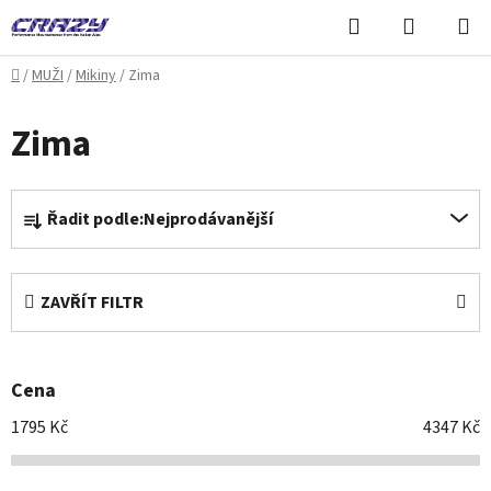
Přejít
Hledat
NÁKUPN
na
KOŠÍK
obsah
Domů
/
MUŽI
/
Mikiny
/
Zima
Zima
Ř
Řadit podle:
Nejprodávanější
a
z
e
ZAVŘÍT FILTR
n
í
p
Cena
r
o
1795
Kč
4347
Kč
d
u