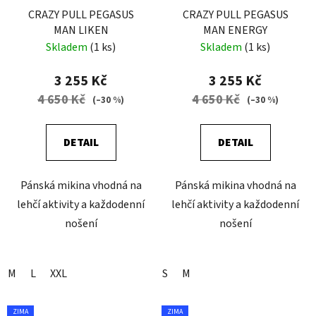
CRAZY PULL PEGASUS
CRAZY PULL PEGASUS
MAN LIKEN
MAN ENERGY
Skladem
(1 ks)
Skladem
(1 ks)
3 255 Kč
3 255 Kč
4 650 Kč
4 650 Kč
(–30 %)
(–30 %)
DETAIL
DETAIL
Pánská mikina vhodná na
Pánská mikina vhodná na
lehčí aktivity a každodenní
lehčí aktivity a každodenní
nošení
nošení
M
L
XXL
S
M
ZIMA
ZIMA