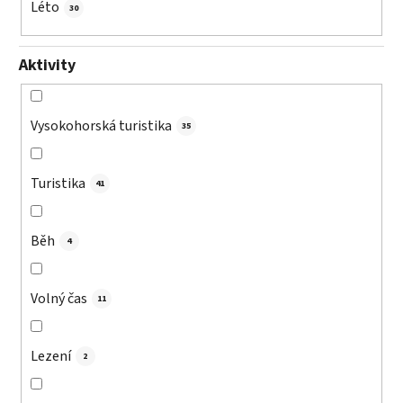
Léto
30
Aktivity
Vysokohorská turistika
35
Turistika
41
Běh
4
Volný čas
11
Lezení
2