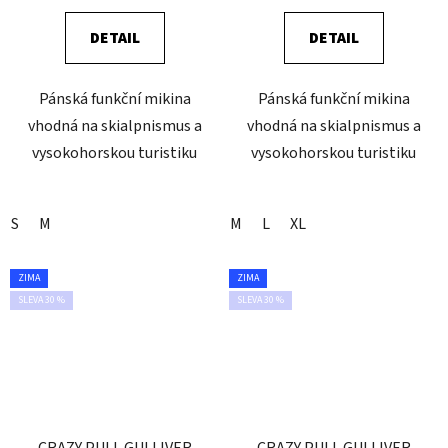
DETAIL
DETAIL
Pánská funkční mikina
Pánská funkční mikina
vhodná na skialpnismus a
vhodná na skialpnismus a
vysokohorskou turistiku
vysokohorskou turistiku
S
M
M
L
XL
ZIMA
ZIMA
SLEVA 30 %
SLEVA 30 %