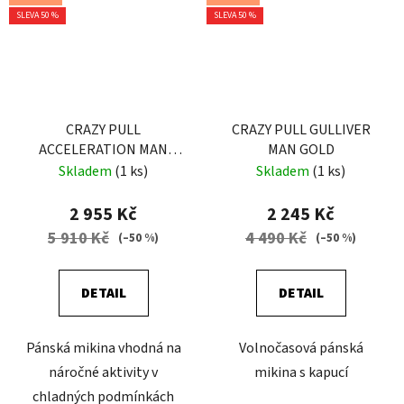
SLEVA 50 %
SLEVA 50 %
CRAZY PULL
CRAZY PULL GULLIVER
ACCELERATION MAN
MAN GOLD
EARLY
Skladem
(1 ks)
Skladem
(1 ks)
2 955 Kč
2 245 Kč
5 910 Kč
4 490 Kč
(–50 %)
(–50 %)
DETAIL
DETAIL
Pánská mikina vhodná na
Volnočasová pánská
náročné aktivity v
mikina s kapucí
chladných podmínkách