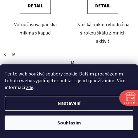
DETAIL
DETAIL
Volnočasová pánská
Pánská mikina vhodná na
mikina s kapucí
širokou škálu zimních
aktivit
S
M
M
Tento web používá soubory cookie. Dalším procházením
tohoto webu vyjadřujete souhlas s jejich používáním.. Více
ZIMA
ZIMA
informací
zde
.
VÝPRODEJ
VÝPRODEJ
SLEVA 50 %
SLEVA 50 %
Nastavení
Zobrazit
Souhlasím
CRAZY PULL
CRAZY PULL NEUTRON