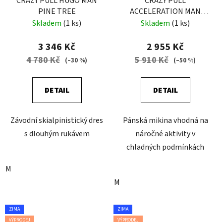
CRAZY PULL HUGO MAN
CRAZY PULL
PINE TREE
ACCELERATION MAN
LIKEN
Skladem
(1 ks)
Skladem
(1 ks)
3 346 Kč
2 955 Kč
4 780 Kč
5 910 Kč
(–30 %)
(–50 %)
DETAIL
DETAIL
Závodní skialpinistický dres
Pánská mikina vhodná na
s dlouhým rukávem
náročné aktivity v
chladných podmínkách
M
M
ZIMA
ZIMA
VÝPRODEJ
VÝPRODEJ