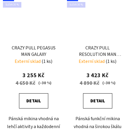
SLEVA 30 %
SLEVA 30 %
CRAZY PULL PEGASUS
CRAZY PULL
MAN GALAXY
RESOLUTION MAN
ENERGY-BLACK
Externí sklad
(1 ks)
Externí sklad
(1 ks)
3 255 Kč
3 423 Kč
4 650 Kč
4 890 Kč
(–30 %)
(–30 %)
DETAIL
DETAIL
Pánská mikina vhodná na
Pánská funkční mikina
lehčí aktivity a každodenní
vhodná na širokou škálu