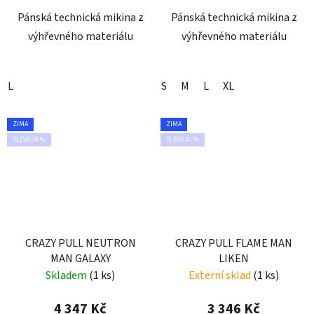
Pánská technická mikina z
Pánská technická mikina z
výhřevného materiálu
výhřevného materiálu
L
S
M
L
XL
ZIMA
ZIMA
SLEVA 30 %
SLEVA 30 %
CRAZY PULL NEUTRON
CRAZY PULL FLAME MAN
MAN GALAXY
LIKEN
Skladem
(1 ks)
Externí sklad
(1 ks)
4 347 Kč
3 346 Kč