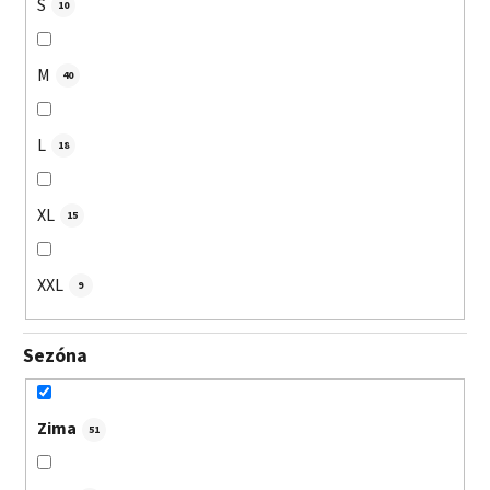
S
10
M
40
L
18
XL
15
XXL
9
Sezóna
Zima
51