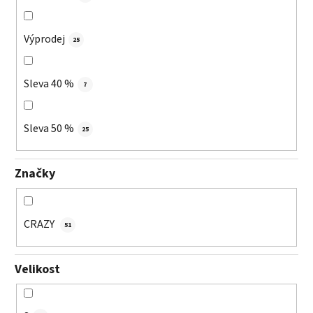
Výprodej
25
Sleva 40 %
7
Sleva 50 %
25
Značky
CRAZY
51
Velikost