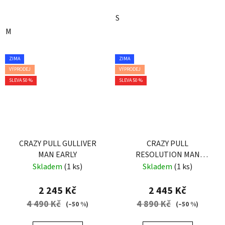
S
M
ZIMA
ZIMA
VÝPRODEJ
VÝPRODEJ
SLEVA 50 %
SLEVA 50 %
CRAZY PULL GULLIVER
CRAZY PULL
MAN EARLY
RESOLUTION MAN
ENERGY-BLACK
Skladem
(1 ks)
Skladem
(1 ks)
2 245 Kč
2 445 Kč
4 490 Kč
4 890 Kč
(–50 %)
(–50 %)