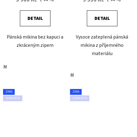
DETAIL
DETAIL
Pánská mikina bez kapuci a
Vysoce zateplená pánská
zkráceným zipem
mikina z příjemného
materiálu
M
M
ZIMA
ZIMA
SLEVA 30 %
SLEVA 30 %