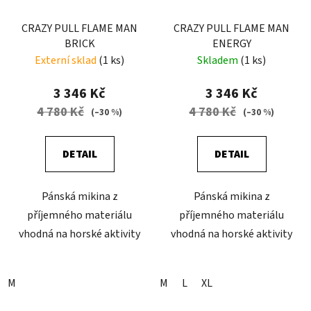
CRAZY PULL FLAME MAN
CRAZY PULL FLAME MAN
BRICK
ENERGY
Externí sklad
(1 ks)
Skladem
(1 ks)
3 346 Kč
3 346 Kč
4 780 Kč
4 780 Kč
(–30 %)
(–30 %)
DETAIL
DETAIL
Pánská mikina z
Pánská mikina z
příjemného materiálu
příjemného materiálu
vhodná na horské aktivity
vhodná na horské aktivity
M
M
L
XL