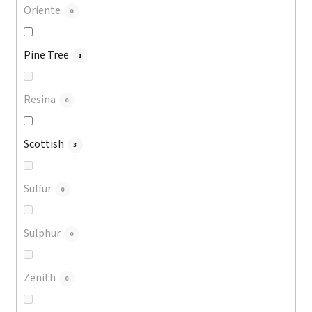
Oriente
0
Pine Tree
1
Resina
0
Scottish
3
Sulfur
0
Sulphur
0
Zenith
0