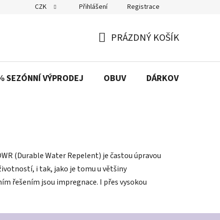
CZK
Přihlášení
Registrace
PRÁZDNÝ KOŠÍK
NÁKUPNÍ
KOŠÍK
% SEZÓNNÍ VÝPRODEJ
OBUV
DÁRKOVÉ POUKAZ
DWR (Durable Water Repelent) je častou úpravou
votností, i tak, jako je tomu u většiny
ním řešením jsou impregnace. I přes vysokou