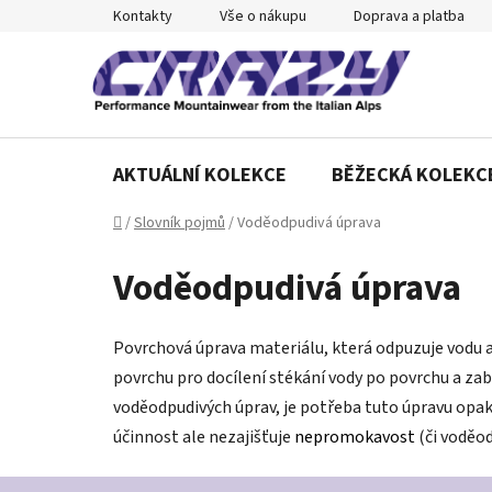
Přejít
Kontakty
Vše o nákupu
Doprava a platba
na
obsah
AKTUÁLNÍ KOLEKCE
BĚŽECKÁ KOLEKC
Domů
/
Slovník pojmů
/
Voděodpudivá úprava
Voděodpudivá úprava
Povrchová úprava materiálu, která odpuzuje vodu 
povrchu pro docílení stékání vody po povrchu a zabr
voděodpudivých úprav, je potřeba tuto úpravu opa
účinnost ale nezajišťuje
nepromokavost
(či voděo