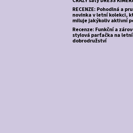
CRAZY šaty DRESS KIMER
RECENZE: Pohodlná a pr
novinka v letní kolekci, k
miluje jakýkoliv aktivní 
Recenze: Funkční a záro
stylová parťačka na letní
dobrodružství