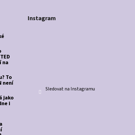
Instagram
ké
o
STED
í na
u? To
 není
Sledovat na Instagramu
á jako
dne i
a
í