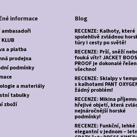
čné informace
Blog
 ambasadoři
RECENZE: Kalhoty, které
spolehlivě zvládnou hors
 KLUB
túry i cesty po světě!
va a platba
RECENZE: Prší, sněží neb
fouká vítr? JACKET BOO
ná prodejna
PROOF je dokonalé řešen
dní podmínky
všechno!
mace
RECENZE: Skialpy v temp
s kalhotami PANT OXYGEN
ologie a materiály
žádný problém!
stní tabulky
RECENZE: Mikina příjemn
í zboží
hřejivé objetí, která zvlá
nejnáročnější horské
podmínky!
RECENZE: Funkční, lehké 
elegantní v jednom – letn