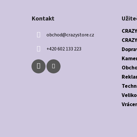
Z
á
Kontakt
Užite
p
a
CRAZY
obchod
@
crazystore.cz
t
CRAZY
í
+420 602 133 223
Dopra
Kamen
Obcho
Rekla
Techn
Veliko
Vrácen