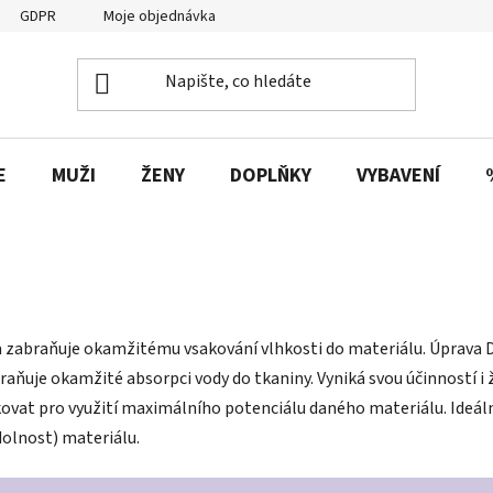
GDPR
Moje objednávka
E
MUŽI
ŽENY
DOPLŇKY
VYBAVENÍ
a zabraňuje okamžitému vsakování vlhkosti do materiálu. Úprava 
aňuje okamžité absorpci vody do tkaniny. Vyniká svou účinností i ži
kovat pro využití maximálního potenciálu daného materiálu. Ideál
dolnost) materiálu.