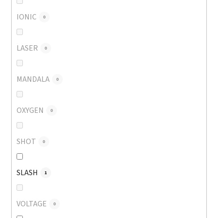
IONIC
0
LASER
0
MANDALA
0
OXYGEN
0
SHOT
0
SLASH
1
VOLTAGE
0