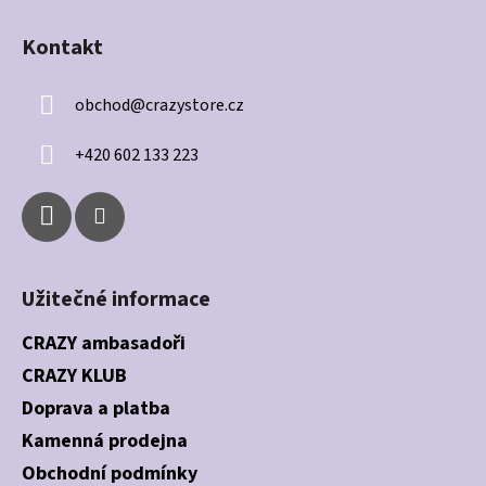
Z
i
á
s
Kontakt
p
u
a
obchod
@
crazystore.cz
t
í
+420 602 133 223
Užitečné informace
CRAZY ambasadoři
CRAZY KLUB
Doprava a platba
Kamenná prodejna
Obchodní podmínky