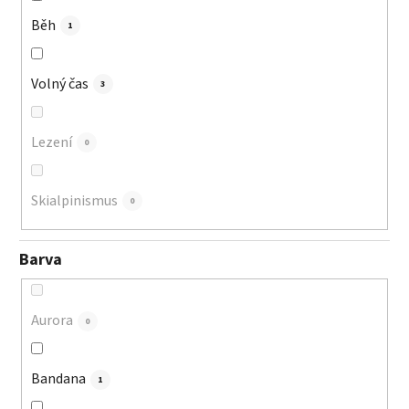
Běh
1
Volný čas
3
Lezení
0
Skialpinismus
0
Barva
Aurora
0
Bandana
1