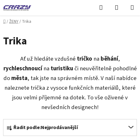
Přejít
Hledat
NÁKUPN
na
KOŠÍK
obsah
Domů
/
ŽENY
/
Trika
Trika
Ať už hledáte vzdušné
tričko
na
běhání
,
rychleschnoucí
na
turistiku
či neuvěřitelně pohodlné
do
města
, tak jste na správném místě. V naší nabídce
naleznete trička z vysoce funkčních materiálů, které
jsou velmi příjemné na dotek. To vše oživené v
nevšedních designech!
Ř
Řadit podle:
Nejprodávanější
a
z