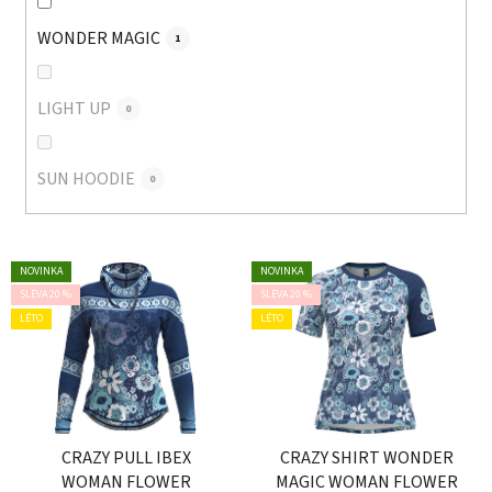
WONDER MAGIC
1
LIGHT UP
0
SUN HOODIE
0
V
NOVINKA
NOVINKA
ý
SLEVA 20 %
SLEVA 20 %
p
LÉTO
LÉTO
i
s
p
r
o
CRAZY PULL IBEX
CRAZY SHIRT WONDER
WOMAN FLOWER
MAGIC WOMAN FLOWER
d