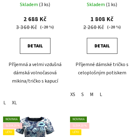
Skladem
(3 ks)
Skladem
(1 ks)
u
k
2 688 Kč
1 808 Kč
t
3 360 Kč
2 260 Kč
(–20 %)
(–20 %)
ů
DETAIL
DETAIL
Příjemná a velmi vzdušná
Příjemné dámské tričko s
dámská volnočasová
celoplošným potiskem
mikina/tričko s kapucí
XS
S
M
L
L
XL
NOVINKA
NOVINKA
SLEVA 20 %
SLEVA 20 %
LÉTO
LÉTO