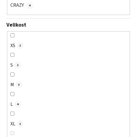
CRAZY
4
Velikost
XS
2
S
2
M
3
L
4
XL
1