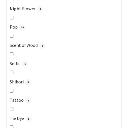
Night Flower
1
Pop
10
Scent of Wood
1
Selfie
1
Shibori
3
Tattoo
1
Tie Dye
1