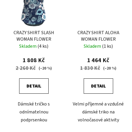
CRAZY SHIRT SLASH
CRAZY SHIRT ALOHA
WOMAN FLOWER
WOMAN FLOWER
Skladem
(4 ks)
Skladem
(1 ks)
1 808 Kč
1 464 Kč
2 260 Kč
1 830 Kč
(–20 %)
(–20 %)
DETAIL
DETAIL
Dámské tričko s
Velmi příjemné a vzdušné
odnímatelnou
dámské triko na
podprsenkou
volnočasové aktivity