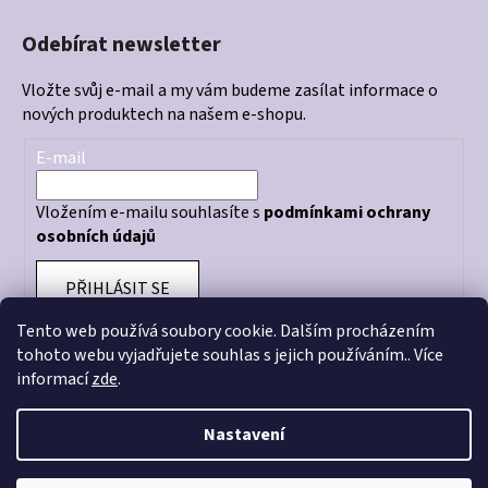
Odebírat newsletter
Vložte svůj e-mail a my vám budeme zasílat informace o
nových produktech na našem e-shopu.
E-mail
Vložením e-mailu souhlasíte s
podmínkami ochrany
osobních údajů
PŘIHLÁSIT SE
Tento web používá soubory cookie. Dalším procházením
tohoto webu vyjadřujete souhlas s jejich používáním.. Více
informací
zde
.
Otevírací doba prodejny: PO - PÁ 10:00 - 18:00
Nastavení