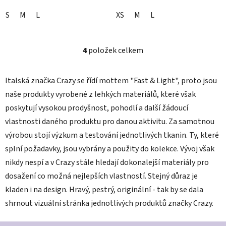
S
M
L
XS
M
L
4
položek celkem
O
v
l
Italská značka Crazy se řídí mottem "Fast & Light", proto jsou
á
naše produkty vyrobené z lehkých materiálů, které však
d
poskytují vysokou prodyšnost, pohodlí a další žádoucí
a
c
vlastnosti daného produktu pro danou aktivitu. Za samotnou
í
výrobou stojí výzkum a testování jednotlivých tkanin. Ty, které
p
splní požadavky, jsou vybrány a použity do kolekce. Vývoj však
r
nikdy nespí a v Crazy stále hledají dokonalejší materiály pro
v
dosažení co možná nejlepších vlastností. Stejný důraz je
k
y
kladen i na design. Hravý, pestrý, originální - tak by se dala
v
shrnout vizuální stránka jednotlivých produktů značky Crazy.
ý
p