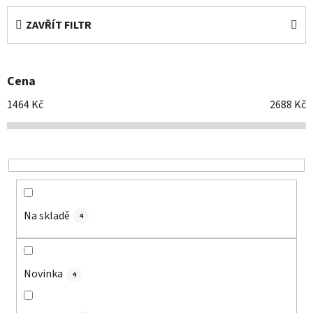
e
ZAVŘÍT FILTR
n
í
p
Cena
r
o
1464
Kč
2688
Kč
d
u
k
t
ů
Na skladě
4
Novinka
4