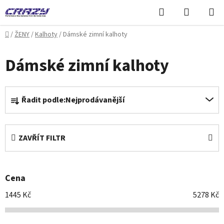
Přejít
Hledat
NÁKUPN
na
KOŠÍK
obsah
Domů
/
ŽENY
/
Kalhoty
/
Dámské zimní kalhoty
Dámské zimní kalhoty
Ř
Řadit podle:
Nejprodávanější
a
z
e
ZAVŘÍT FILTR
n
í
p
Cena
r
o
1445
Kč
5278
Kč
d
u