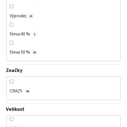
Výprodej
33
Sleva 40 %
2
Sleva 50 %
33
Značky
CRAZY
66
Velikost