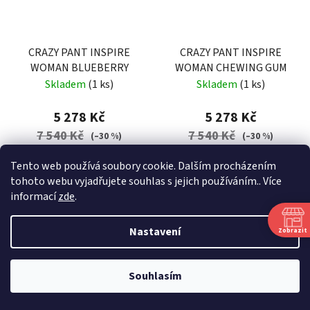
CRAZY PANT INSPIRE
CRAZY PANT INSPIRE
WOMAN BLUEBERRY
WOMAN CHEWING GUM
Skladem
(1 ks)
Skladem
(1 ks)
5 278 Kč
5 278 Kč
7 540 Kč
7 540 Kč
(–30 %)
(–30 %)
Tento web používá soubory cookie. Dalším procházením
DETAIL
DETAIL
tohoto webu vyjadřujete souhlas s jejich používáním.. Více
informací
zde
.
Dámské technické kalhoty
Dámské technické kalhoty
Nastavení
Zobrazit
vhodné do náročných
vhodné do náročných
horských podmínek
horských podmínek
Souhlasím
38
40
42
44
46
48
40
42
44
46