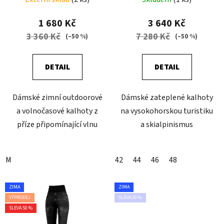
u
k
1 680 Kč
3 640 Kč
t
3 360 Kč
7 280 Kč
(–50 %)
(–50 %)
ů
DETAIL
DETAIL
Dámské zimní outdoorové
Dámské zateplené kalhoty
a volnočasové kalhoty z
na vysokohorskou turistiku
příze připomínající vlnu
a skialpinismus
M
42
44
46
48
ZIMA
ZIMA
VÝPRODEJ
SLEVA 30 %
SLEVA 50 %