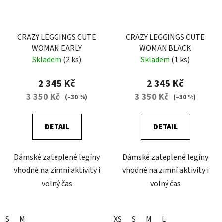
CRAZY LEGGINGS CUTE
CRAZY LEGGINGS CUTE
WOMAN EARLY
WOMAN BLACK
Skladem
(2 ks)
Skladem
(1 ks)
2 345 Kč
2 345 Kč
3 350 Kč
3 350 Kč
(–30 %)
(–30 %)
DETAIL
DETAIL
Dámské zateplené legíny
Dámské zateplené legíny
vhodné na zimní aktivity i
vhodné na zimní aktivity i
volný čas
volný čas
S
M
XS
S
M
L