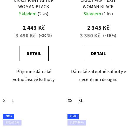
CRAZY PANT AFTER
CRAZY PANT EXIT
WOMAN BLACK
WOMAN BLACK
Skladem
(2 ks)
Skladem
(1 ks)
2 443 Kč
2 345 Kč
3 490 Kč
3 350 Kč
(–30 %)
(–30 %)
DETAIL
DETAIL
Příjemné dámské
Dámské zateplné kalhoty v
volnočasové kalhoty
decentním designu
S
L
XS
XL
ZIMA
ZIMA
SLEVA 30 %
SLEVA 30 %