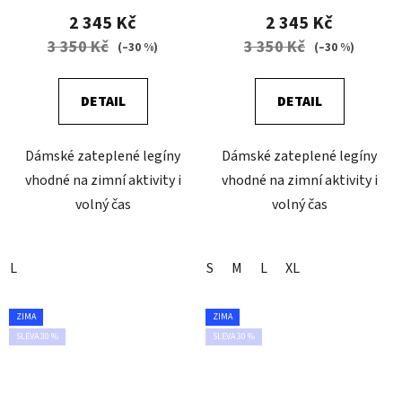
2 345 Kč
2 345 Kč
3 350 Kč
3 350 Kč
(–30 %)
(–30 %)
DETAIL
DETAIL
Dámské zateplené legíny
Dámské zateplené legíny
vhodné na zimní aktivity i
vhodné na zimní aktivity i
volný čas
volný čas
L
S
M
L
XL
ZIMA
ZIMA
SLEVA 30 %
SLEVA 30 %