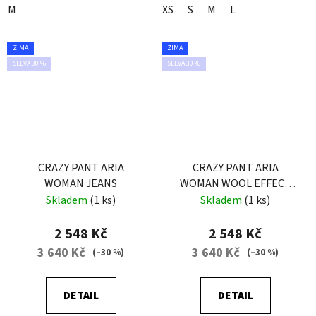
M
XS
S
M
L
ZIMA
ZIMA
SLEVA 30 %
SLEVA 30 %
CRAZY PANT ARIA
CRAZY PANT ARIA
WOMAN JEANS
WOMAN WOOL EFFECT
DARK GRAY
Skladem
(1 ks)
Skladem
(1 ks)
2 548 Kč
2 548 Kč
3 640 Kč
3 640 Kč
(–30 %)
(–30 %)
DETAIL
DETAIL