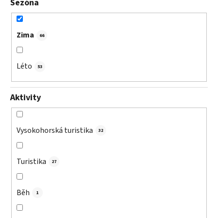
Sezóna
Zima
66
Léto
53
Aktivity
Vysokohorská turistika
32
Turistika
27
Běh
1