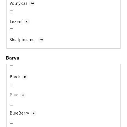
Volný čas
24
Lezení
12
Skialpinismus
40
Barva
Black
11
Blue
0
BlueBerry
4