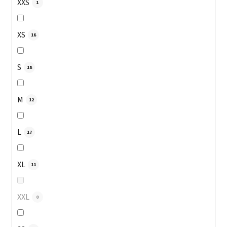
XXS
1
XS
18
S
18
M
12
L
17
XL
11
XXL
0