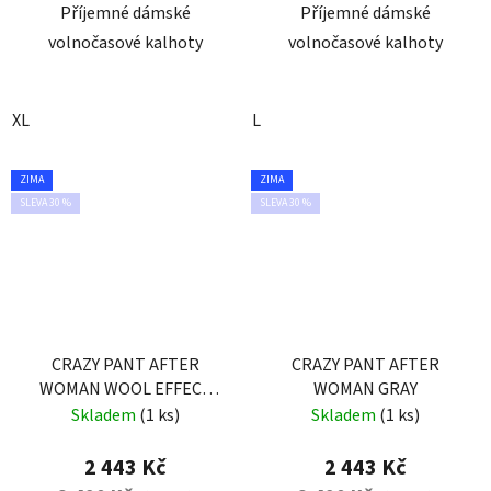
Příjemné dámské
Příjemné dámské
volnočasové kalhoty
volnočasové kalhoty
XL
L
ZIMA
ZIMA
SLEVA 30 %
SLEVA 30 %
CRAZY PANT AFTER
CRAZY PANT AFTER
WOMAN WOOL EFFECT
WOMAN GRAY
DARK GRAY
Skladem
(1 ks)
Skladem
(1 ks)
2 443 Kč
2 443 Kč