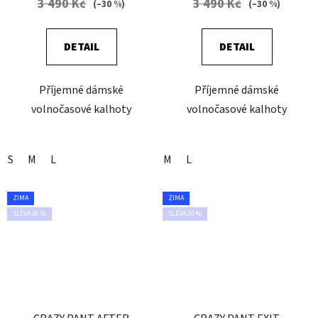
3 490 Kč
3 490 Kč
(–30 %)
(–30 %)
DETAIL
DETAIL
Příjemné dámské
Příjemné dámské
volnočasové kalhoty
volnočasové kalhoty
S
M
L
M
L
ZIMA
ZIMA
SLEVA 30 %
SLEVA 30 %