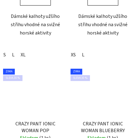
Dámské kalhoty užšího
Dámské kalhoty užšího
střihu vhodné na svižné
střihu vhodné na svižné
horské aktivity
horské aktivity
S
L
XL
XS
L
ZIMA
ZIMA
SLEVA 30 %
SLEVA 30 %
CRAZY PANT IONIC
CRAZY PANT IONIC
WOMAN POP
WOMAN BLUEBERRY
Skladem
(1 ks)
Skladem
(1 ks)