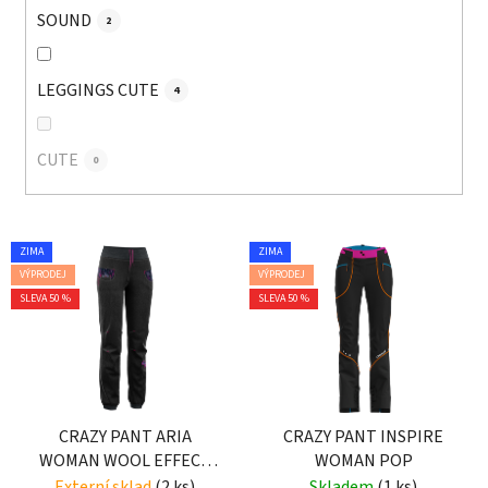
SOUND
2
LEGGINGS CUTE
4
CUTE
0
V
ZIMA
ZIMA
ý
VÝPRODEJ
VÝPRODEJ
p
SLEVA 50 %
SLEVA 50 %
i
s
p
r
o
CRAZY PANT ARIA
CRAZY PANT INSPIRE
WOMAN WOOL EFFECT
WOMAN POP
d
DARK GRAY
Externí sklad
(2 ks)
Skladem
(1 ks)