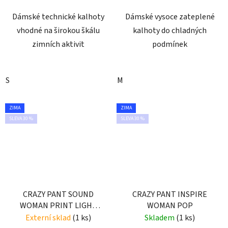
Dámské technické kalhoty
Dámské vysoce zateplené
vhodné na širokou škálu
kalhoty do chladných
zimních aktivit
podmínek
S
M
ZIMA
ZIMA
SLEVA 30 %
SLEVA 30 %
CRAZY PANT SOUND
CRAZY PANT INSPIRE
WOMAN PRINT LIGHT
WOMAN POP
JEANS
Externí sklad
(1 ks)
Skladem
(1 ks)