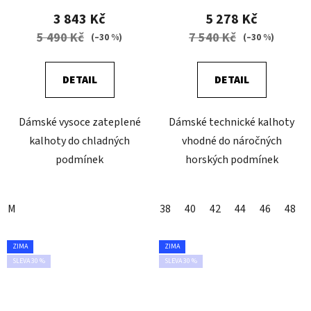
3 843 Kč
5 278 Kč
5 490 Kč
7 540 Kč
(–30 %)
(–30 %)
DETAIL
DETAIL
Dámské vysoce zateplené
Dámské technické kalhoty
kalhoty do chladných
vhodné do náročných
podmínek
horských podmínek
M
38
40
42
44
46
48
ZIMA
ZIMA
SLEVA 30 %
SLEVA 30 %