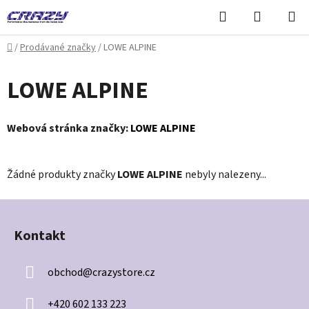
Přejít
Hledat
NÁKUPN
na
KOŠÍK
obsah
Domů
/
Prodávané značky
/
LOWE ALPINE
LOWE ALPINE
Webová stránka značky:
LOWE ALPINE
Žádné produkty značky
LOWE ALPINE
nebyly nalezeny...
Z
á
Kontakt
p
a
obchod
@
crazystore.cz
t
í
+420 602 133 223