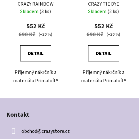
CRAZY RAINBOW
CRAZY TIE DYE
Skladem
(3 ks)
Skladem
(2 ks)
552 Kč
552 Kč
690 Kč
690 Kč
(–20 %)
(–20 %)
DETAIL
DETAIL
Příjemný nákrčník z
Příjemný nákrčník z
materiálu Primaloft®
materiálu Primaloft®
Z
á
Kontakt
p
a
obchod
@
crazystore.cz
t