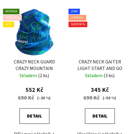
NOVINKA
ZIMA
SLEVA 20 %
VÝPRODEJ
LÉTO
SLEVA 50 %
CRAZY NECK GUARD
CRAZY NECK GAITER
CRAZY MOUNTAIN
LIGHT START AND GO
Skladem
(2 ks)
Skladem
(3 ks)
552 Kč
345 Kč
690 Kč
690 Kč
(–20 %)
(–50 %)
DETAIL
DETAIL