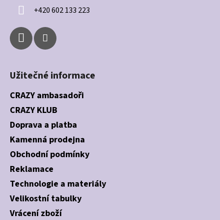
í
+420 602 133 223
Užitečné informace
CRAZY ambasadoři
CRAZY KLUB
Doprava a platba
Kamenná prodejna
Obchodní podmínky
Reklamace
Technologie a materiály
Velikostní tabulky
Vrácení zboží