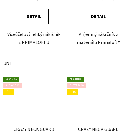
DETAIL
DETAIL
Víceúčelový lehký nákrčník
Příjemný nákrčník z
z PRIMALOFTU
materiálu Primaloft®
UNI
NOVINKA
NOVINKA
SLEVA 20 %
SLEVA 20 %
LÉTO
LÉTO
CRAZY NECK GUARD
CRAZY NECK GUARD