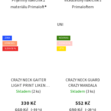
Příjemný nákrčník z
Víceúčelový nákrčník s
materiálu Primaloft®
Primaloftem
UNI
ZIMA
NOVINKA
VÝPRODEJ
SLEVA 20 %
SLEVA 50 %
LÉTO
CRAZY NECK GAITER
CRAZY NECK GUARD
LIGHT PRINT LIKEN
CRAZY MANDALA
SCOTTISH
Skladem
(2 ks)
Skladem
(3 ks)
330 Kč
552 Kč
660 Kč
690 Kč
(–50 %)
(–20 %)