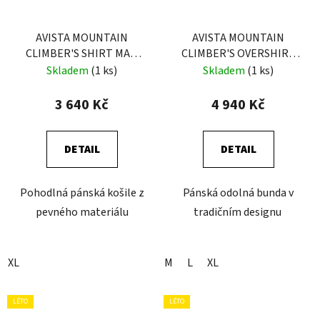
AVISTA MOUNTAIN
AVISTA MOUNTAIN
CLIMBER'S SHIRT MAN
CLIMBER'S OVERSHIRT
SCOTTISH RED
MAN BLUEBERRY
Skladem
(1 ks)
Skladem
(1 ks)
3 640 Kč
4 940 Kč
DETAIL
DETAIL
Pohodlná pánská košile z
Pánská odolná bunda v
pevného materiálu
tradičním designu
XL
M
L
XL
LÉTO
LÉTO