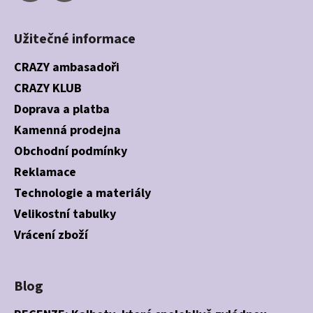
v
ý
Užitečné informace
p
i
CRAZY ambasadoři
s
CRAZY KLUB
u
Doprava a platba
Kamenná prodejna
Obchodní podmínky
Reklamace
Technologie a materiály
Velikostní tabulky
Vrácení zboží
Blog