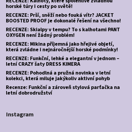
RECENZE: Kalhoty, které spolehlivě zvládnou
horské túry i cesty po světě!
RECENZE: Prší, sněží nebo fouká vítr? JACKET
BOOSTED PROOF je dokonalé řešení na všechno!
RECENZE: Skialpy v tempu? To s kalhotami PANT
OXYGEN není žádný problém!
RECENZE: Mikina příjemná jako hřejivé objetí,
která zvládne i nejnáročnější horské podmínky!
RECENZE: Funkční, lehké a elegantní v jednom –
letní CRAZY šaty DRESS KIMERA
RECENZE: Pohodlná a pružná novinka v letní
kolekci, která miluje jakýkoliv aktivní pohyb
Recenze: Funkční a zároveň stylová parťačka na
letní dobrodružství
Instagram