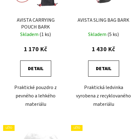
p
k
r
t
o
AVISTA CARRYING
AVISTA SLING BAG BARK
ů
POUCH BARK
d
Skladem
(1 ks)
Skladem
(5 ks)
u
k
1 170 Kč
1 430 Kč
t
ů
DETAIL
DETAIL
Praktické pouzdro z
Praktická ledvinka
pevného a lehkého
vyrobena z recyklovaného
materiálu
materiálu
LÉTO
LÉTO