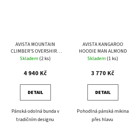
AVISTA MOUNTAIN
AVISTA KANGAROO
CLIMBER'S OVERSHIRT
HOODIE MAN ALMOND
MAN ALMOND
Skladem
(2 ks)
Skladem
(1 ks)
4 940 Kč
3 770 Kč
DETAIL
DETAIL
Pánská odolná bunda v
Pohodlná pánská mikina
tradičním designu
přes hlavu