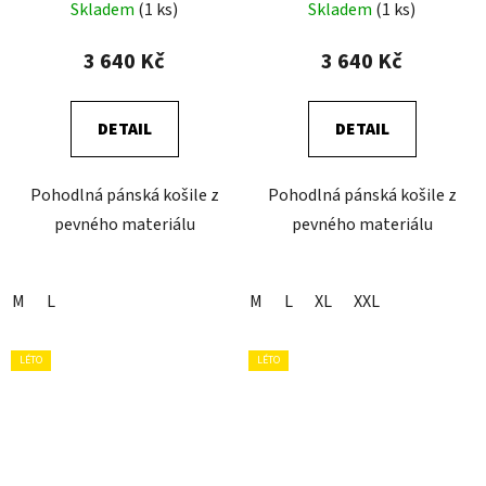
BLUEBERRY
ALMOND
Skladem
(1 ks)
Skladem
(1 ks)
3 640 Kč
3 640 Kč
DETAIL
DETAIL
Pohodlná pánská košile z
Pohodlná pánská košile z
pevného materiálu
pevného materiálu
M
L
M
L
XL
XXL
LÉTO
LÉTO