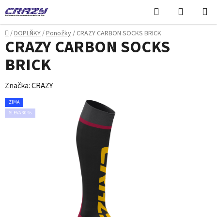
Přejít
Hledat
NÁKUPN
na
KOŠÍK
obsah
Domů
/
DOPLŇKY
/
Ponožky
/
CRAZY CARBON SOCKS BRICK
CRAZY CARBON SOCKS
BRICK
Značka:
CRAZY
ZIMA
SLEVA 30 %