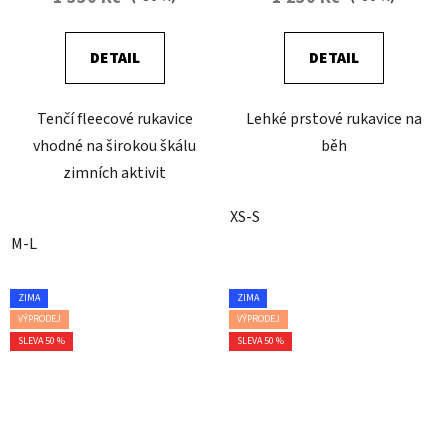
DETAIL
DETAIL
Tenčí fleecové rukavice
Lehké prstové rukavice na
vhodné na širokou škálu
běh
zimních aktivit
XS-S
M-L
ZIMA
ZIMA
VÝPRODEJ
VÝPRODEJ
SLEVA 50 %
SLEVA 50 %