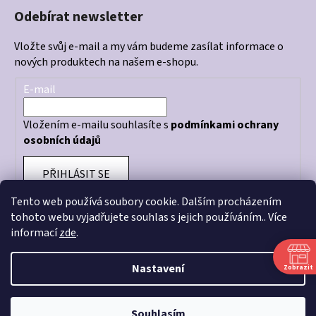
Odebírat newsletter
Vložte svůj e-mail a my vám budeme zasílat informace o
nových produktech na našem e-shopu.
E-mail
Vložením e-mailu souhlasíte s
podmínkami ochrany
osobních údajů
PŘIHLÁSIT SE
Tento web používá soubory cookie. Dalším procházením
tohoto webu vyjadřujete souhlas s jejich používáním.. Více
informací
zde
.
Otevírací doba prodejny: PO - PÁ 10:00 - 18:00
Nastavení
Zobrazit
Souhlasím