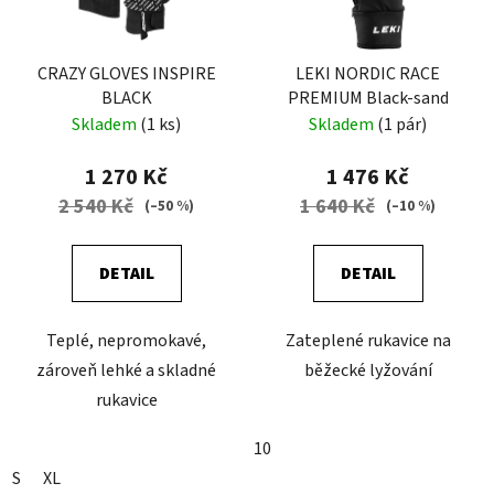
CRAZY GLOVES INSPIRE
LEKI NORDIC RACE
BLACK
PREMIUM Black-sand
Skladem
(1 ks)
Skladem
(1 pár)
1 270 Kč
1 476 Kč
2 540 Kč
1 640 Kč
(–50 %)
(–10 %)
DETAIL
DETAIL
Teplé, nepromokavé,
Zateplené rukavice na
zároveň lehké a skladné
běžecké lyžování
rukavice
10
S
XL