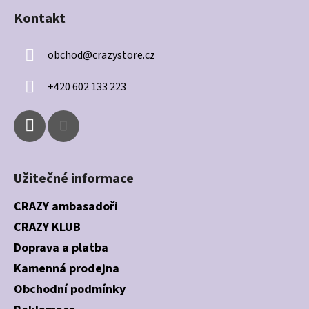
á
Kontakt
p
a
obchod
@
crazystore.cz
t
í
+420 602 133 223
Užitečné informace
CRAZY ambasadoři
CRAZY KLUB
Doprava a platba
Kamenná prodejna
Obchodní podmínky