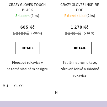
CRAZY GLOVES TOUCH
CRAZY GLOVES INSPIRE
BLACK
POP
Skladem
(1 ks)
Externí sklad
(2 ks)
605 Kč
1 270 Kč
1 210 Kč
2 540 Kč
(–50 %)
(–50 %)
DETAIL
DETAIL
Fleecové rukavice v
Teplé, nepromokavé,
nezaměnitelném designu
zároveň lehké a skladné
rukavice
M-L
XL-XXL
M
Z