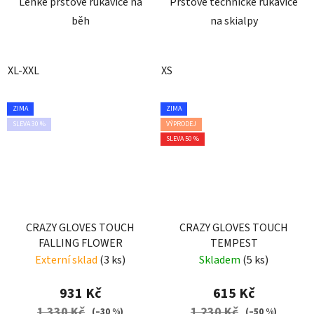
Lehké prstové rukavice na
Prstové technické rukavice
běh
na skialpy
XL-XXL
XS
ZIMA
ZIMA
SLEVA 30 %
VÝPRODEJ
SLEVA 50 %
CRAZY GLOVES TOUCH
CRAZY GLOVES TOUCH
FALLING FLOWER
TEMPEST
Externí sklad
(3 ks)
Skladem
(5 ks)
931 Kč
615 Kč
1 330 Kč
1 230 Kč
(–30 %)
(–50 %)