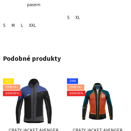
pasem
S
XL
S
M
L
XXL
Podobné produkty
LÉTO
ZIMA
VÝPRODEJ
VÝPRODEJ
SLEVA 50 %
SLEVA 50 %
CRAZY JACKET AVENGER
CRAZY JACKET AVENGER