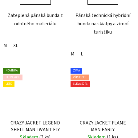
Zateplená pánská bunda z
Pánská technická hybridní
odolného materiálu
bunda na skialpy a zimní
turistiku
M
XL
M
L
NOVINKA
ZIMA
SLEVA 20 %
VÝPRODEJ
LÉTO
SLEVA 50 %
CRAZY JACKET LEGEND
CRAZY JACKET FLAME
SHELL MAN I WANT FLY
MAN EARLY
Skladem
(3 ks)
Skladem
(1 ks)