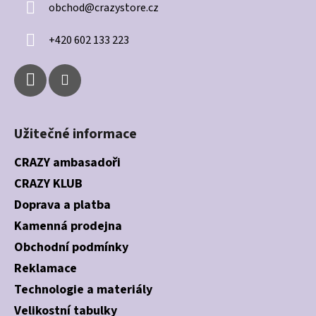
obchod
@
crazystore.cz
t
í
+420 602 133 223
Užitečné informace
CRAZY ambasadoři
CRAZY KLUB
Doprava a platba
Kamenná prodejna
Obchodní podmínky
Reklamace
Technologie a materiály
Velikostní tabulky