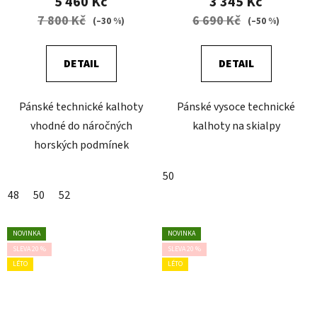
5 460 Kč
3 345 Kč
7 800 Kč
6 690 Kč
(–30 %)
(–50 %)
DETAIL
DETAIL
Pánské technické kalhoty
Pánské vysoce technické
vhodné do náročných
kalhoty na skialpy
horských podmínek
50
48
50
52
NOVINKA
NOVINKA
SLEVA 20 %
SLEVA 20 %
LÉTO
LÉTO