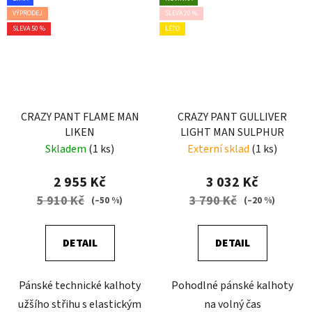
VÝPRODEJ
SLEVA 20 %
SLEVA 50 %
LÉTO
CRAZY PANT FLAME MAN
CRAZY PANT GULLIVER
LIKEN
LIGHT MAN SULPHUR
Skladem
(1 ks)
Externí sklad
(1 ks)
2 955 Kč
3 032 Kč
5 910 Kč
3 790 Kč
(–50 %)
(–20 %)
DETAIL
DETAIL
Pánské technické kalhoty
Pohodlné pánské kalhoty
užšího střihu s elastickým
na volný čas