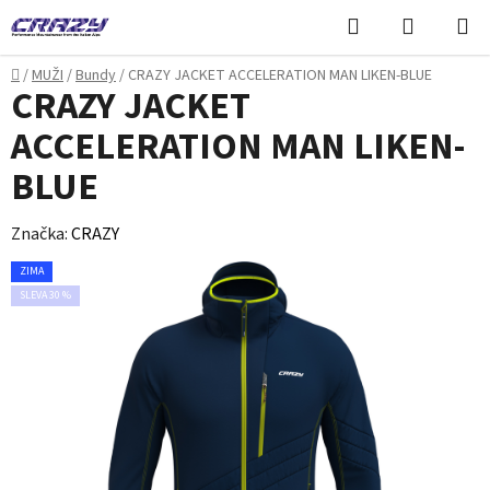
Přejít
Hledat
NÁKUPN
na
KOŠÍK
obsah
Domů
/
MUŽI
/
Bundy
/
CRAZY JACKET ACCELERATION MAN LIKEN-BLUE
CRAZY JACKET
ACCELERATION MAN LIKEN-
BLUE
Značka:
CRAZY
ZIMA
SLEVA 30 %