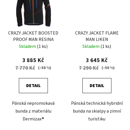
CRAZY JACKET BOOSTED
CRAZY JACKET FLAME
PROOF MAN RESINA
MAN LIKEN
Skladem
(1 ks)
Skladem
(1 ks)
3 885 Kč
3 645 Kč
7 770 Kč
7 290 Kč
(–50 %)
(–50 %)
DETAIL
DETAIL
Pánská nepromokavá
Pánská technická hybridní
bunda z materiálu
bunda na skialpy a zimní
Dermizax®
turistiku