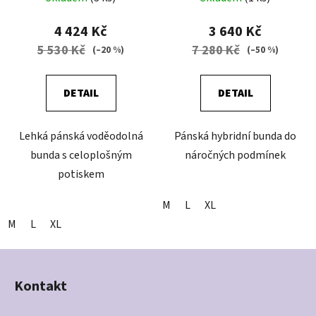
4 424 Kč
3 640 Kč
5 530 Kč
7 280 Kč
(–20 %)
(–50 %)
DETAIL
DETAIL
Lehká pánská voděodolná
Pánská hybridní bunda do
bunda s celoplošným
náročných podmínek
potiskem
M
L
XL
M
L
XL
Z
á
Kontakt
p
a