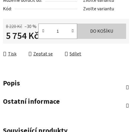
Můžeme doručit do:
Zvolte variantu
Kód:
Zvolte variantu
8 220 Kč
–30 %
DO KOŠÍKU
5 754 Kč
Měrná cena:
Tisk
Zeptat se
Sdílet
Popis
Ostatní informace
Související produkty