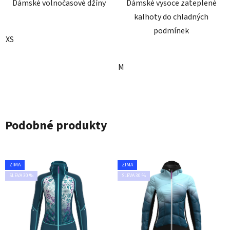
Dámské volnočasové džíny
Dámské vysoce zateplené
kalhoty do chladných
podmínek
XS
M
Podobné produkty
ZIMA
ZIMA
SLEVA 30 %
SLEVA 30 %