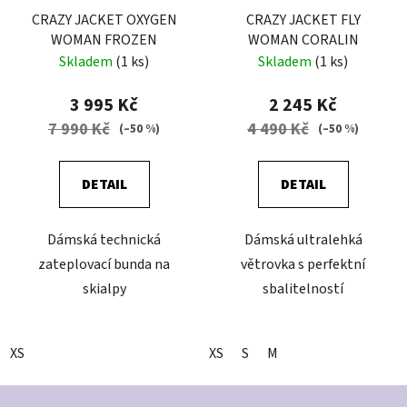
CRAZY JACKET OXYGEN
CRAZY JACKET FLY
WOMAN FROZEN
WOMAN CORALIN
Skladem
(1 ks)
Skladem
(1 ks)
3 995 Kč
2 245 Kč
7 990 Kč
4 490 Kč
(–50 %)
(–50 %)
DETAIL
DETAIL
Dámská technická
Dámská ultralehká
zateplovací bunda na
větrovka s perfektní
skialpy
sbalitelností
XS
XS
S
M
Z