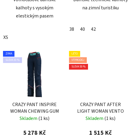
kalhoty s vysokým
na zimní turistiku
elestickým pasem
38
40
42
XS
ZIMA
LÉTO
SLEVA 30 %
VÝPRODEJ
SLEVA 50 %
CRAZY PANT INSPIRE
CRAZY PANT AFTER
WOMAN CHEWING GUM
LIGHT WOMAN VENTO
Skladem
(1 ks)
Skladem
(1 ks)
5 278 Kč
1 515 Kč