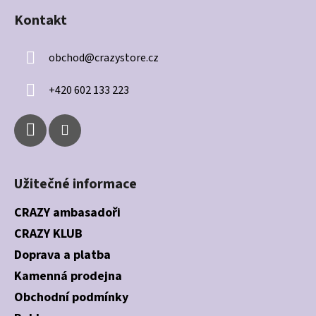
á
Kontakt
p
a
obchod
@
crazystore.cz
t
í
+420 602 133 223
Užitečné informace
CRAZY ambasadoři
CRAZY KLUB
Doprava a platba
Kamenná prodejna
Obchodní podmínky