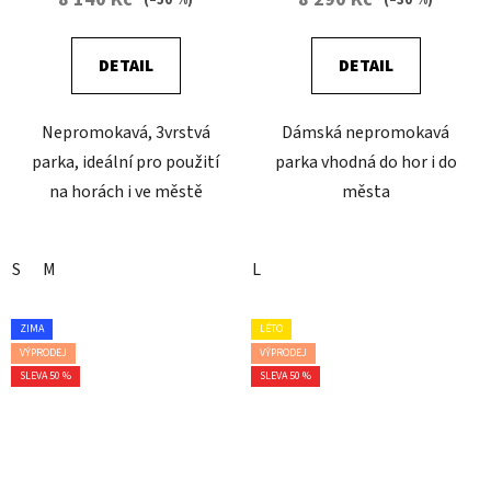
DETAIL
DETAIL
Nepromokavá, 3vrstvá
Dámská nepromokavá
parka, ideální pro použití
parka vhodná do hor i do
na horách i ve městě
města
S
M
L
ZIMA
LÉTO
VÝPRODEJ
VÝPRODEJ
SLEVA 50 %
SLEVA 50 %