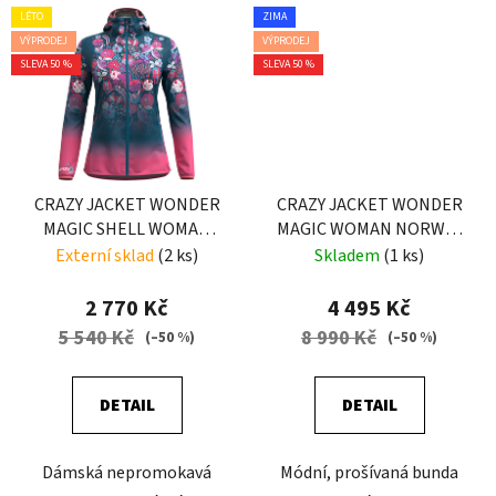
LÉTO
ZIMA
VÝPRODEJ
VÝPRODEJ
SLEVA 50 %
SLEVA 50 %
CRAZY JACKET WONDER
CRAZY JACKET WONDER
MAGIC SHELL WOMAN
MAGIC WOMAN NORWAY
DARDIK
RED WOOL
Externí sklad
(2 ks)
Skladem
(1 ks)
2 770 Kč
4 495 Kč
5 540 Kč
8 990 Kč
(–50 %)
(–50 %)
DETAIL
DETAIL
Dámská nepromokavá
Módní, prošívaná bunda