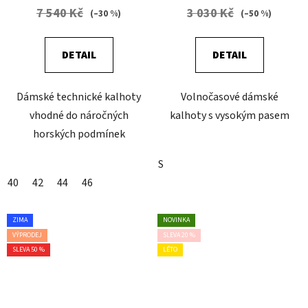
7 540 Kč
3 030 Kč
(–30 %)
(–50 %)
DETAIL
DETAIL
Dámské technické kalhoty
Volnočasové dámské
vhodné do náročných
kalhoty s vysokým pasem
horských podmínek
S
40
42
44
46
ZIMA
NOVINKA
VÝPRODEJ
SLEVA 20 %
SLEVA 50 %
LÉTO