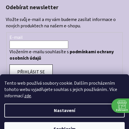
Odebírat newsletter
Vložte svůj e-mail a my vám budeme zasílat informace o
nových produktech na našem e-shopu.
E-mail
Vložením e-mailu souhlasíte s
podmínkami ochrany
osobních údajů
PŘIHLÁSIT SE
Tento web používá soubory cookie. Dalším procházením
tohoto webu vyjadřujete souhlas s jejich používáním.. Více
informací
zde
.
Otevírací doba prodejny: PO - PÁ 10:00 - 18:00
Nastavení
Zobrazit