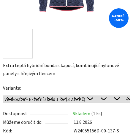
6 420 KČ
–50 %
Extra teplá hybridní bunda s kapucí, kombinující nylonové
panely s hřejivým fleecem
Varianta:
Dostupnost
Skladem
(1 ks)
Můžeme doručit do:
11.8.2026
Kód:
W24055156D-00-137-S