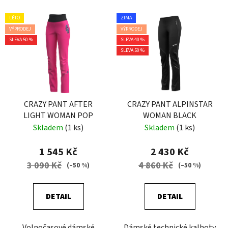
LÉTO
ZIMA
VÝPRODEJ
VÝPRODEJ
SLEVA 50 %
SLEVA 40 %
SLEVA 50 %
CRAZY PANT AFTER
CRAZY PANT ALPINSTAR
LIGHT WOMAN POP
WOMAN BLACK
Skladem
(1 ks)
Skladem
(1 ks)
1 545 Kč
2 430 Kč
3 090 Kč
4 860 Kč
(–50 %)
(–50 %)
DETAIL
DETAIL
Volnočasové dámské
Dámské technické kalhoty