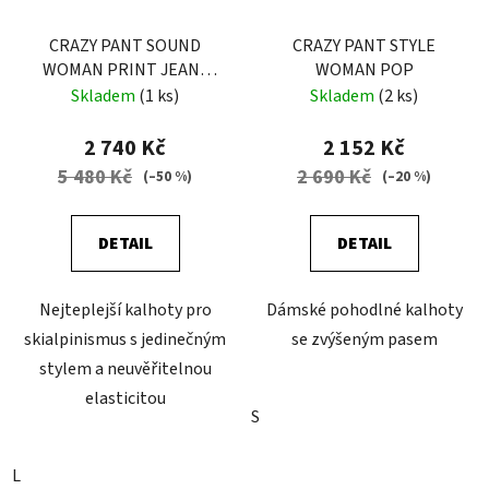
CRAZY PANT SOUND
CRAZY PANT STYLE
WOMAN PRINT JEANS
WOMAN POP
BLACK
Skladem
(1 ks)
Skladem
(2 ks)
2 740 Kč
2 152 Kč
5 480 Kč
2 690 Kč
(–50 %)
(–20 %)
DETAIL
DETAIL
Nejteplejší kalhoty pro
Dámské pohodlné kalhoty
skialpinismus s jedinečným
se zvýšeným pasem
stylem a neuvěřitelnou
elasticitou
S
L