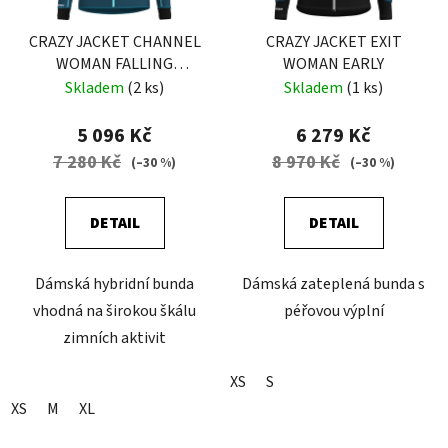
CRAZY JACKET CHANNEL
CRAZY JACKET EXIT
WOMAN FALLING
WOMAN EARLY
FLOWER
Skladem
(2 ks)
Skladem
(1 ks)
5 096 Kč
6 279 Kč
7 280 Kč
8 970 Kč
(–30 %)
(–30 %)
DETAIL
DETAIL
Dámská hybridní bunda
Dámská zateplená bunda s
vhodná na širokou škálu
péřovou výplní
zimních aktivit
XS
S
XS
M
XL