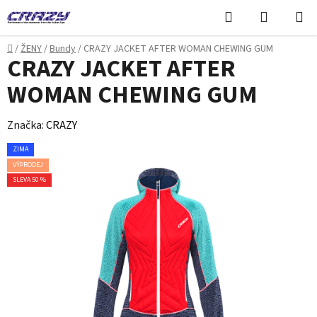
Přejít
Hledat
NÁKUPN
na
KOŠÍK
obsah
Domů
/
ŽENY
/
Bundy
/
CRAZY JACKET AFTER WOMAN CHEWING GUM
CRAZY JACKET AFTER
WOMAN CHEWING GUM
Značka:
CRAZY
ZIMA
VÝPRODEJ
SLEVA 50 %