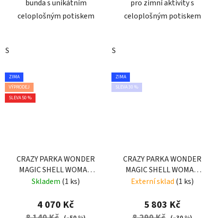
bunda s unikátním
pro zimní aktivity s
celoplošným potiskem
celoplošným potiskem
S
S
ZIMA
ZIMA
VÝPRODEJ
SLEVA 30 %
SLEVA 50 %
CRAZY PARKA WONDER
CRAZY PARKA WONDER
MAGIC SHELL WOMAN
MAGIC SHELL WOMAN
PRINT LEILA BLUE
EARLY
Skladem
(1 ks)
Externí sklad
(1 ks)
4 070 Kč
5 803 Kč
8 140 Kč
8 290 Kč
(–50 %)
(–30 %)