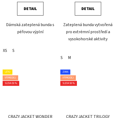
DETAIL
DETAIL
Dámská zateplená bunda s
Zateplená bunda vytvořená
péřovou výplní
pro extrémní prostředí a
vysokohorské aktivity
XS
S
S
M
LÉTO
ZIMA
VÝPRODEJ
VÝPRODEJ
SLEVA 50 %
SLEVA 50 %
CRAZY JACKET WONDER
CRAZY JACKET TRILOGY