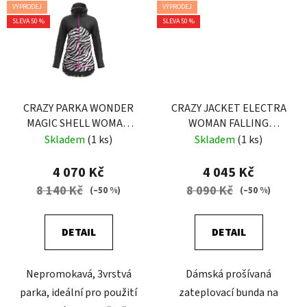
VÝPRODEJ
VÝPRODEJ
SLEVA 50 %
SLEVA 50 %
CRAZY PARKA WONDER
CRAZY JACKET ELECTRA
MAGIC SHELL WOMAN
WOMAN FALLING
BLACK-ZEBRA
FLOWER
Skladem
(1 ks)
Skladem
(1 ks)
4 070 Kč
4 045 Kč
8 140 Kč
8 090 Kč
(–50 %)
(–50 %)
DETAIL
DETAIL
Nepromokavá, 3vrstvá
Dámská prošívaná
parka, ideální pro použití
zateplovací bunda na