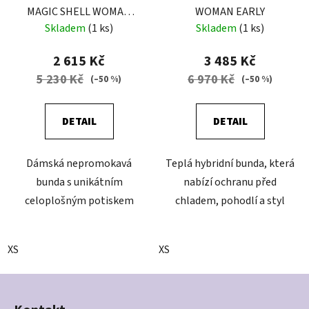
MAGIC SHELL WOMAN
WOMAN EARLY
FALLING FLOWER
Skladem
(1 ks)
Skladem
(1 ks)
2 615 Kč
3 485 Kč
5 230 Kč
6 970 Kč
(–50 %)
(–50 %)
DETAIL
DETAIL
Dámská nepromokavá
Teplá hybridní bunda, která
bunda s unikátním
nabízí ochranu před
celoplošným potiskem
chladem, pohodlí a styl
XS
XS
Z
á