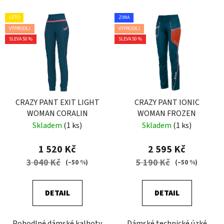
LÉTO
ZIMA
VÝPRODEJ
VÝPRODEJ
SLEVA 50 %
SLEVA 50 %
CRAZY PANT EXIT LIGHT
CRAZY PANT IONIC
WOMAN CORALIN
WOMAN FROZEN
Skladem
(1 ks)
Skladem
(1 ks)
1 520 Kč
2 595 Kč
3 040 Kč
5 190 Kč
(–50 %)
(–50 %)
DETAIL
DETAIL
Pohodlné dámské kalhoty
Dámské technické úzké