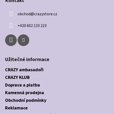
Kontakt
p
a
obchod
@
crazystore.cz
t
í
+420 602 133 223
Užitečné informace
CRAZY ambasadoři
CRAZY KLUB
Doprava a platba
Kamenná prodejna
Obchodní podmínky
Reklamace