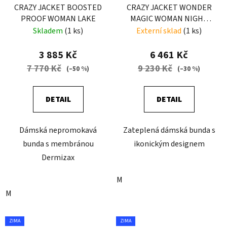
CRAZY JACKET BOOSTED
CRAZY JACKET WONDER
PROOF WOMAN LAKE
MAGIC WOMAN NIGHT
FLOWER
Skladem
(1 ks)
Externí sklad
(1 ks)
3 885 Kč
6 461 Kč
7 770 Kč
9 230 Kč
(–50 %)
(–30 %)
DETAIL
DETAIL
Dámská nepromokavá
Zateplená dámská bunda s
bunda s membránou
ikonickým designem
Dermizax
M
M
ZIMA
ZIMA