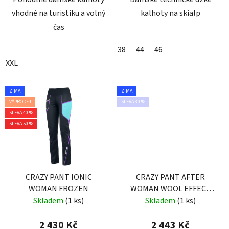
vhodné na turistiku a volný
kalhoty na skialp
čas
38
44
46
XXL
ZIMA
ZIMA
VÝPRODEJ
SLEVA 30 %
SLEVA 40 %
SLEVA 50 %
CRAZY PANT IONIC
CRAZY PANT AFTER
WOMAN FROZEN
WOMAN WOOL EFFECT
DARK GRAY
Skladem
(1 ks)
Skladem
(1 ks)
2 430 Kč
2 443 Kč