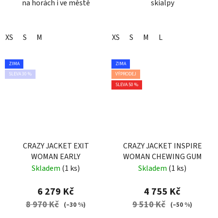
na horách i ve městě
skialpy
XS
S
M
XS
S
M
L
ZIMA
ZIMA
SLEVA 30 %
VÝPRODEJ
SLEVA 50 %
CRAZY JACKET EXIT
CRAZY JACKET INSPIRE
WOMAN EARLY
WOMAN CHEWING GUM
Skladem
(1 ks)
Skladem
(1 ks)
6 279 Kč
4 755 Kč
8 970 Kč
9 510 Kč
(–30 %)
(–50 %)