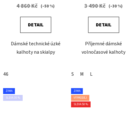
4 860 Kč
3 490 Kč
(–50 %)
(–30 %)
DETAIL
DETAIL
Dámské technické úzké
Příjemné dámské
kalhoty na skialpy
volnočasové kalhoty
46
S
M
L
ZIMA
ZIMA
SLEVA 30 %
VÝPRODEJ
SLEVA 50 %