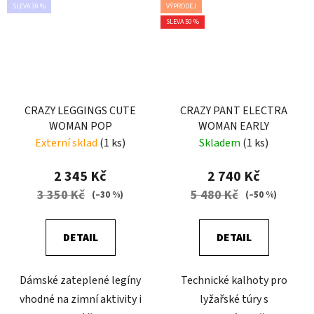
SLEVA 30 %
VÝPRODEJ
SLEVA 50 %
CRAZY LEGGINGS CUTE
CRAZY PANT ELECTRA
WOMAN POP
WOMAN EARLY
Externí sklad
(1 ks)
Skladem
(1 ks)
2 345 Kč
2 740 Kč
3 350 Kč
5 480 Kč
(–30 %)
(–50 %)
DETAIL
DETAIL
Dámské zateplené legíny
Technické kalhoty pro
vhodné na zimní aktivity i
lyžařské túry s