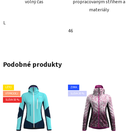
volný čas
propracovaným střihem a
materiály
L
46
Podobné produkty
LÉTO
ZIMA
VÝPRODEJ
SLEVA 30 %
SLEVA 50 %