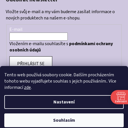
Vložte svůj e-mail a my vám budeme zasílat informace o
nových produktech na našem e-shopu.
E-mail
Vložením e-mailu souhlasíte s
podmínkami ochrany
osobních údajů
PŘIHLÁSIT SE
Tento web používá soubory cookie. Dalším procházením
tohoto webu vyjadřujete souhlas s jejich používáním.. Více
informací
zde
.
Otevírací doba prodejny: PO - PÁ 10:00 - 18:00
Nastavení
Zobrazit
Souhlasím
Vytvořil Shoptet
Copyright 2026
CRAZY STORE
. Všechna práva vyhrazena.