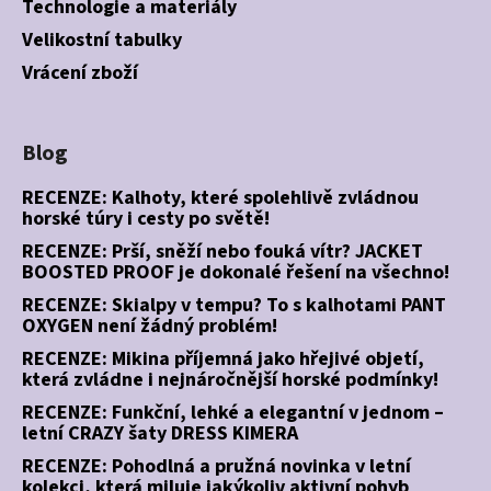
Technologie a materiály
Velikostní tabulky
Vrácení zboží
Blog
RECENZE: Kalhoty, které spolehlivě zvládnou
horské túry i cesty po světě!
RECENZE: Prší, sněží nebo fouká vítr? JACKET
BOOSTED PROOF je dokonalé řešení na všechno!
RECENZE: Skialpy v tempu? To s kalhotami PANT
OXYGEN není žádný problém!
RECENZE: Mikina příjemná jako hřejivé objetí,
která zvládne i nejnáročnější horské podmínky!
RECENZE: Funkční, lehké a elegantní v jednom –
letní CRAZY šaty DRESS KIMERA
RECENZE: Pohodlná a pružná novinka v letní
kolekci, která miluje jakýkoliv aktivní pohyb