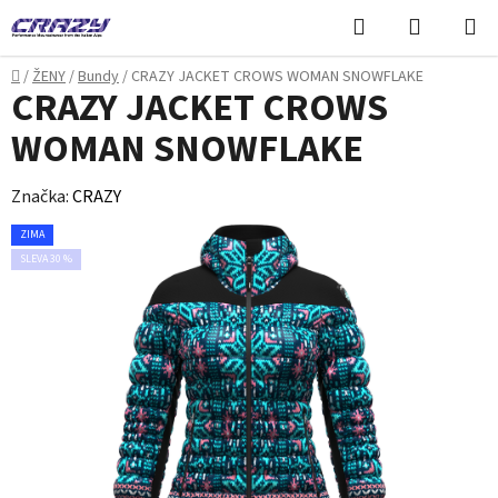
Přejít
Hledat
NÁKUPN
na
KOŠÍK
obsah
Domů
/
ŽENY
/
Bundy
/
CRAZY JACKET CROWS WOMAN SNOWFLAKE
CRAZY JACKET CROWS
WOMAN SNOWFLAKE
Značka:
CRAZY
ZIMA
SLEVA 30 %