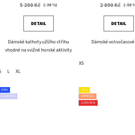
5 200 Kč
2 890 Kč
(–30 %)
(–50 
DETAIL
DETAIL
Dámské kalhoty užšího střihu
Dámské volnočasové 
vhodné na svižné horské aktivity
XS
S
L
XL
ZIMA
LÉTO
SLEVA 30 %
VÝPRODEJ
SLEVA 50 %