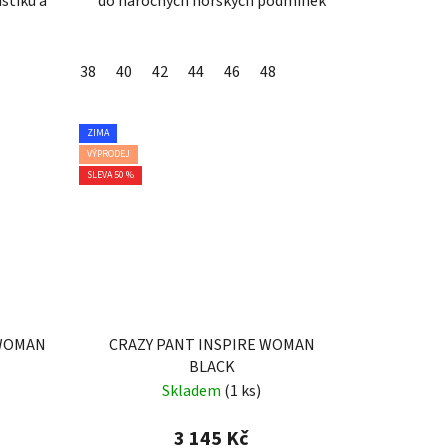
stiku a
do náročných horských podmínek
38
40
42
44
46
48
ZIMA
VÝPRODEJ
SLEVA 50 %
 WOMAN
CRAZY PANT INSPIRE WOMAN
BLACK
Skladem
(1 ks)
3 145 Kč