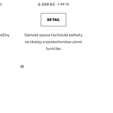
6 290 Kč
%)
(–50 %)
DETAIL
džíny
Dámské vysoce technické kalhoty
na skialpy a vysokohorskou zimní
turistiku
46