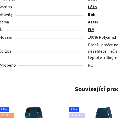
Sezóna
Léto
Aktivity
Běh
Barva
Aster
Řada
FLY
Složení
100% Polyamid
Praní v pračce n
Údržba
nežehlete, nečist
teplotě a dbejte
Vyrobeno
RO
Související pr
ZIMA
ZIMA
VÝPRODEJ
SLEVA 30 %