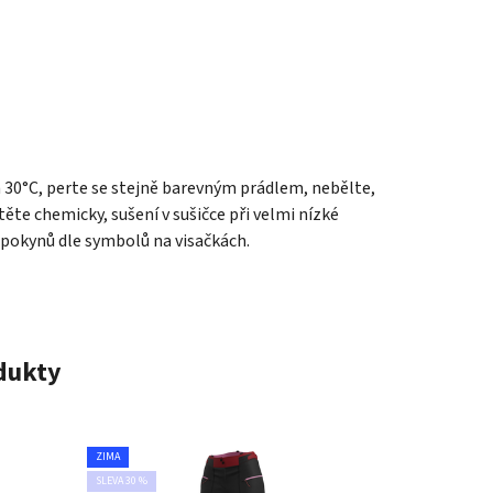
a 30°C, perte se stejně barevným prádlem, nebělte,
ěte chemicky, sušení v sušičce při velmi nízké
 pokynů dle symbolů na visačkách.
odukty
ZIMA
SLEVA 30 %