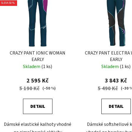
SLEVA 50 %
CRAZY PANT IONIC WOMAN
CRAZY PANT ELECTRA
EARLY
EARLY
Skladem
(1 ks)
Skladem
(1 ks)
2 595 Kč
3 843 Kč
5 190 Kč
5 490 Kč
(–50 %)
(–30 
DETAIL
DETAIL
Dámské elastické kalhoty vhodné
Dámské softshellové 