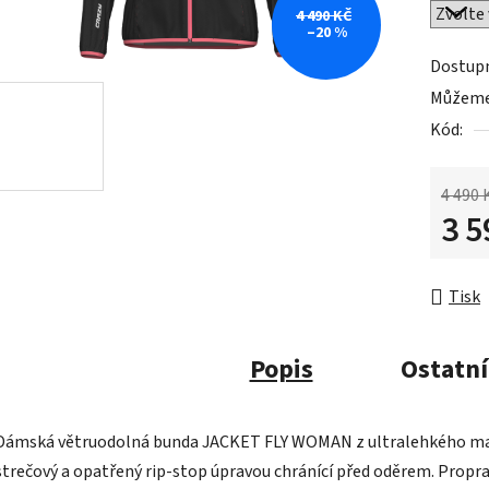
4 490 KČ
–20 %
Dostup
Můžeme 
Kód:
4 490 
3 5
Měrná 
Tisk
Popis
Ostatní
Dámská větruodolná bunda JACKET FLY WOMAN z ultralehkého mate
strečový a opatřený rip-stop úpravou chránící před oděrem. Propr