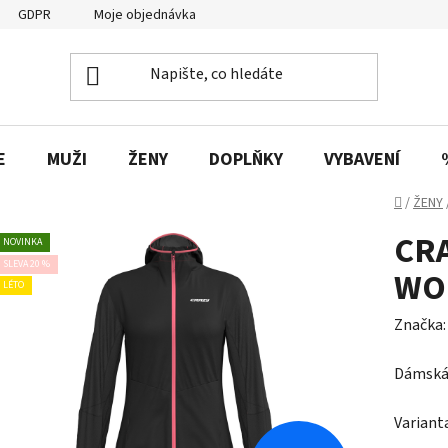
GDPR
Moje objednávka
E
MUŽI
ŽENY
DOPLŇKY
VYBAVENÍ
Domů
/
ŽENY
CRA
NOVINKA
SLEVA 20 %
WO
LÉTO
Značka
Dámská 
Variant