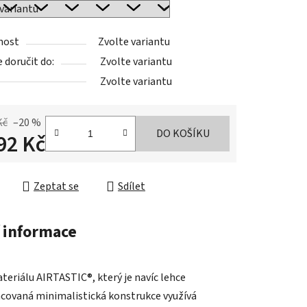
nost
Zvolte variantu
doručit do:
Zvolte variantu
Zvolte variantu
Kč
–20 %
DO KOŠÍKU
92 Kč
cena:
Zeptat se
Sdílet
 informace
riálu AIRTASTIC®, který je navíc lehce
acovaná minimalistická konstrukce využívá