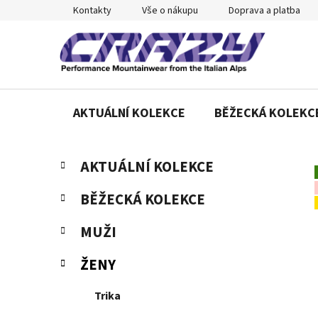
Přejít
Kontakty
Vše o nákupu
Doprava a platba
na
obsah
AKTUÁLNÍ KOLEKCE
BĚŽECKÁ KOLEKC
P
K
Přeskočit
AKTUÁLNÍ KOLEKCE
a
o
kategorie
t
s
BĚŽECKÁ KOLEKCE
e
t
g
r
MUŽI
o
a
r
ŽENY
n
i
e
n
Trika
í