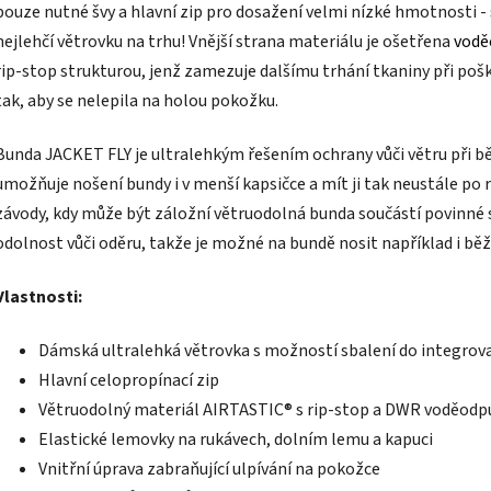
pouze nutné švy a hlavní zip pro dosažení velmi nízké hmotnosti - s
nejlehčí větrovku na trhu! Vnější strana materiálu je ošetřena
vodě
rip-stop strukturou, jenž zamezuje dalšímu trhání tkaniny při poško
tak, aby se nelepila na holou pokožku.
Bunda JACKET FLY je ultralehkým řešením ochrany vůči větru při b
umožňuje nošení bundy i v menší kapsičce a mít ji tak neustále po r
závody, kdy může být záložní větruodolná bunda součástí povinné s
odolnost vůči oděru, takže je možné na bundě nosit například i bě
Vlastnosti:
Dámská ultralehká větrovka s možností sbalení do integrova
Hlavní celopropínací zip
Větruodolný materiál AIRTASTIC® s rip-stop a DWR voděodp
Elastické lemovky na rukávech, dolním lemu a kapuci
Vnitřní úprava zabraňující ulpívání na pokožce