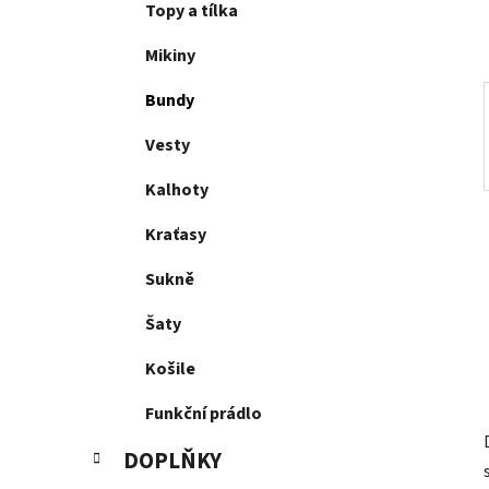
p
Topy a tílka
a
Mikiny
n
e
Bundy
l
Vesty
Kalhoty
Kraťasy
Sukně
Šaty
Košile
Funkční prádlo
DOPLŇKY