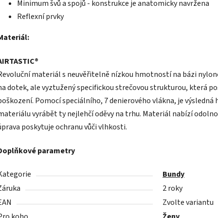
Minimum švů a spojů - konstrukce je anatomicky navržena
Reflexní prvky
Materiál:
AIRTASTIC®
Revoluční materiál s neuvěřitelně nízkou hmotností na bázi nylonov
na dotek, ale vyztužený specifickou strečovou strukturou, která 
poškození. Pomocí speciálního, 7 denierového vlákna, je výsledná
materiálu vyrábět ty nejlehčí oděvy na trhu. Materiál nabízí odoln
úprava poskytuje ochranu vůči vlhkosti.
Doplňkové parametry
Kategorie
Bundy
Záruka
2 roky
EAN
Zvolte variantu
Pro koho
Ženy