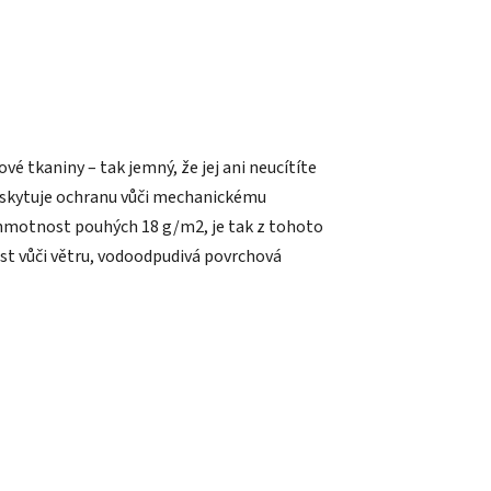
é tkaniny – tak jemný, že jej ani neucítíte
poskytuje ochranu vůči mechanickému
 hmotnost pouhých 18 g/m2, je tak z tohoto
ost vůči větru, vodoodpudivá povrchová