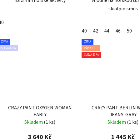
na zimní horské aktivity
vhodné na horskou turi
skialpinismus
40
40
42
44
46
50
ZIMA
ZIMA
SLEVA 30 %
VÝPRODEJ
SLEVA 50 %
CRAZY PANT OXYGEN WOMAN
CRAZY PANT BERLIN
EARLY
JEANS-GRAY
Skladem
(1 ks)
Skladem
(1 ks)
3 640 Kč
1 445 Kč