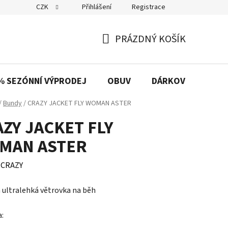
CZK
Přihlášení
Registrace
PRÁZDNÝ KOŠÍK
NÁKUPNÍ
KOŠÍK
% SEZÓNNÍ VÝPRODEJ
OBUV
DÁRKOVÉ POUKAZ
/
Bundy
/
CRAZY JACKET FLY WOMAN ASTER
ZY JACKET FLY
MAN ASTER
:
CRAZY
ultralehká větrovka na běh
a: