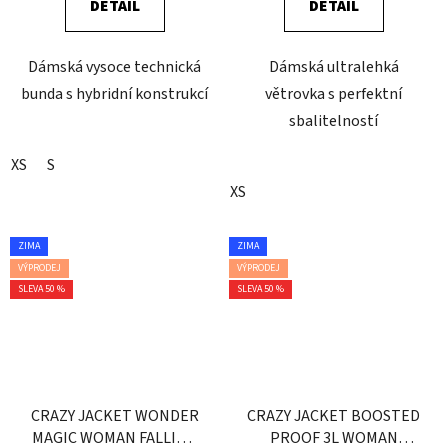
DETAIL
DETAIL
Dámská vysoce technická
Dámská ultralehká
bunda s hybridní konstrukcí
větrovka s perfektní
sbalitelností
XS
S
XS
ZIMA
ZIMA
VÝPRODEJ
VÝPRODEJ
SLEVA 50 %
SLEVA 50 %
CRAZY JACKET WONDER
CRAZY JACKET BOOSTED
MAGIC WOMAN FALLING
PROOF 3L WOMAN