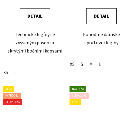
DETAIL
DETAIL
Technické legíny se
Pohodlné dámské
zvýšeným pasem a
sportovní legíny
skrytými bočními kapsami
XS
S
M
L
XS
L
LÉTO
NOVINKA
VÝPRODEJ
SLEVA 20 %
SLEVA 50 %
LÉTO