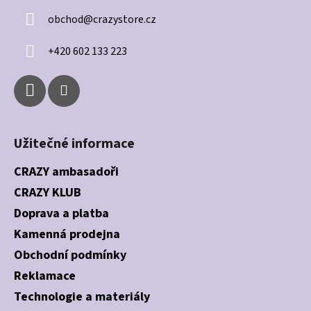
a
obchod
@
crazystore.cz
t
í
+420 602 133 223
Užitečné informace
CRAZY ambasadoři
CRAZY KLUB
Doprava a platba
Kamenná prodejna
Obchodní podmínky
Reklamace
Technologie a materiály