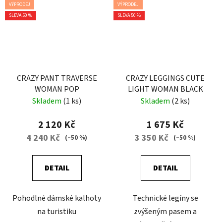
VÝPRODEJ
VÝPRODEJ
SLEVA 50 %
SLEVA 50 %
CRAZY PANT TRAVERSE
CRAZY LEGGINGS CUTE
WOMAN POP
LIGHT WOMAN BLACK
Skladem
(1 ks)
Skladem
(2 ks)
2 120 Kč
1 675 Kč
4 240 Kč
3 350 Kč
(–50 %)
(–50 %)
DETAIL
DETAIL
Pohodlné dámské kalhoty
Technické legíny se
na turistiku
zvýšeným pasem a