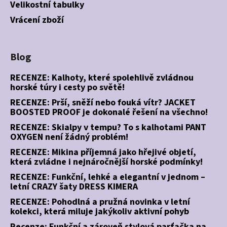
Velikostní tabulky
Vrácení zboží
Blog
RECENZE: Kalhoty, které spolehlivě zvládnou
horské túry i cesty po světě!
RECENZE: Prší, sněží nebo fouká vítr? JACKET
BOOSTED PROOF je dokonalé řešení na všechno!
RECENZE: Skialpy v tempu? To s kalhotami PANT
OXYGEN není žádný problém!
RECENZE: Mikina příjemná jako hřejivé objetí,
která zvládne i nejnáročnější horské podmínky!
RECENZE: Funkční, lehké a elegantní v jednom –
letní CRAZY šaty DRESS KIMERA
RECENZE: Pohodlná a pružná novinka v letní
kolekci, která miluje jakýkoliv aktivní pohyb
Recenze: Funkční a zároveň stylová parťačka na