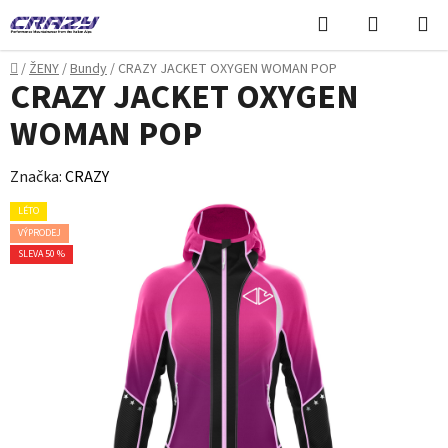
Přejít
Hledat
NÁKUPN
na
KOŠÍK
obsah
Domů
/
ŽENY
/
Bundy
/
CRAZY JACKET OXYGEN WOMAN POP
CRAZY JACKET OXYGEN
WOMAN POP
Značka:
CRAZY
LÉTO
VÝPRODEJ
SLEVA 50 %