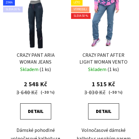
ZIMA
LÉTO
SLEVA 30 %
VÝPRODEJ
SLEVA 50 %
CRAZY PANT ARIA
CRAZY PANT AFTER
WOMAN JEANS
LIGHT WOMAN VENTO
Skladem
(1 ks)
Skladem
(1 ks)
2 548 Kč
1 515 Kč
3 640 Kč
3 030 Kč
(–30 %)
(–50 %)
DETAIL
DETAIL
Dámské pohodlné
Volnočasové dámské
volnočasové kalhoty se
kalhoty s vysokým pasem