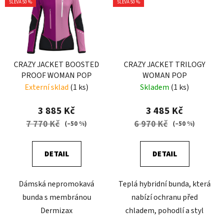
SLEVA 50 %
SLEVA 50 %
CRAZY JACKET BOOSTED
CRAZY JACKET TRILOGY
PROOF WOMAN POP
WOMAN POP
Externí sklad
(1 ks)
Skladem
(1 ks)
3 885 Kč
3 485 Kč
7 770 Kč
6 970 Kč
(–50 %)
(–50 %)
DETAIL
DETAIL
Dámská nepromokavá
Teplá hybridní bunda, která
bunda s membránou
nabízí ochranu před
Dermizax
chladem, pohodlí a styl