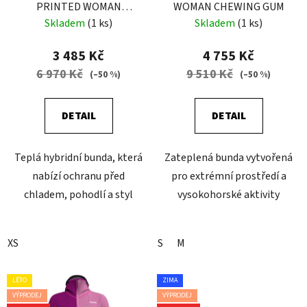
PRINTED WOMAN
WOMAN CHEWING GUM
WINTER FLOWER
Skladem
(1 ks)
Skladem
(1 ks)
3 485 Kč
4 755 Kč
6 970 Kč
9 510 Kč
(–50 %)
(–50 %)
DETAIL
DETAIL
Teplá hybridní bunda, která
Zateplená bunda vytvořená
nabízí ochranu před
pro extrémní prostředí a
chladem, pohodlí a styl
vysokohorské aktivity
XS
S
M
LÉTO
ZIMA
VÝPRODEJ
VÝPRODEJ