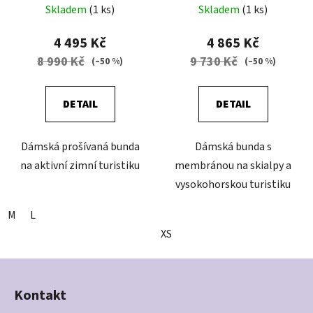
FLOWER
LAMBADA
Skladem
(1 ks)
Skladem
(1 ks)
4 495 Kč
4 865 Kč
8 990 Kč
9 730 Kč
(–50 %)
(–50 %)
DETAIL
DETAIL
Dámská prošívaná bunda
Dámská bunda s
na aktivní zimní turistiku
membránou na skialpy a
vysokohorskou turistiku
M
L
XS
Z
á
Kontakt
p