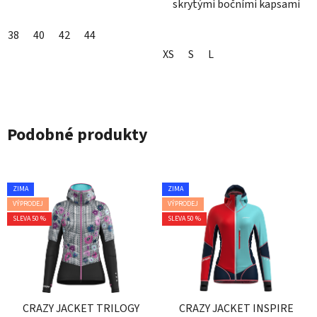
skrytými bočními kapsami
38
40
42
44
XS
S
L
Podobné produkty
ZIMA
ZIMA
VÝPRODEJ
VÝPRODEJ
SLEVA 50 %
SLEVA 50 %
CRAZY JACKET TRILOGY
CRAZY JACKET INSPIRE