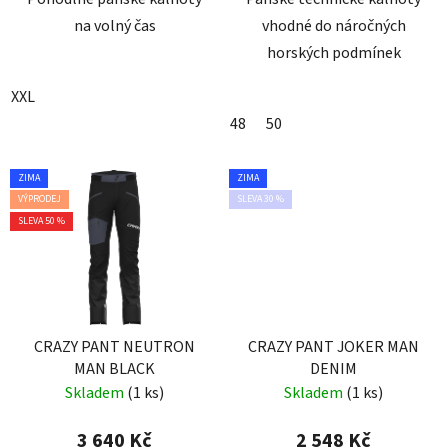
na volný čas
vhodné do náročných
horských podmínek
XXL
48
50
ZIMA
ZIMA
VÝPRODEJ
SLEVA 30 %
SLEVA 50 %
CRAZY PANT NEUTRON
CRAZY PANT JOKER MAN
MAN BLACK
DENIM
Skladem
(1 ks)
Skladem
(1 ks)
3 640 Kč
2 548 Kč