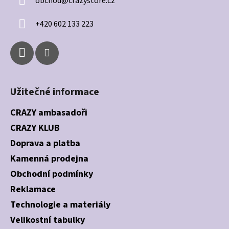
obchod
@
crazystore.cz
t
í
+420 602 133 223
Užitečné informace
CRAZY ambasadoři
CRAZY KLUB
Doprava a platba
Kamenná prodejna
Obchodní podmínky
Reklamace
Technologie a materiály
Velikostní tabulky