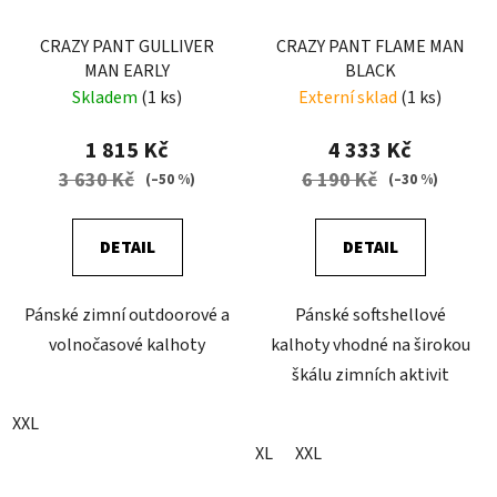
CRAZY PANT GULLIVER
CRAZY PANT FLAME MAN
MAN EARLY
BLACK
Skladem
(1 ks)
Externí sklad
(1 ks)
1 815 Kč
4 333 Kč
3 630 Kč
6 190 Kč
(–50 %)
(–30 %)
DETAIL
DETAIL
Pánské zimní outdoorové a
Pánské softshellové
volnočasové kalhoty
kalhoty vhodné na širokou
škálu zimních aktivit
XXL
XL
XXL