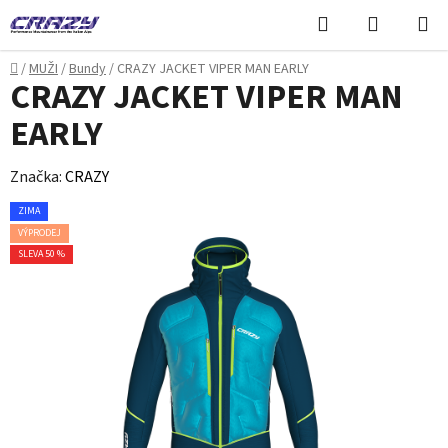
Přejít
Hledat
NÁKUPN
na
KOŠÍK
obsah
Domů
/
MUŽI
/
Bundy
/
CRAZY JACKET VIPER MAN EARLY
CRAZY JACKET VIPER MAN
EARLY
Značka:
CRAZY
ZIMA
VÝPRODEJ
SLEVA 50 %