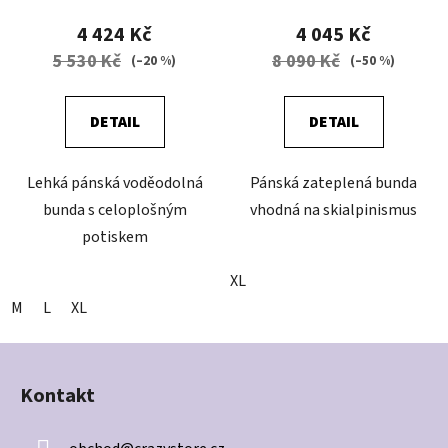
4 424 Kč
4 045 Kč
5 530 Kč
8 090 Kč
(–20 %)
(–50 %)
DETAIL
DETAIL
Lehká pánská voděodolná
Pánská zateplená bunda
bunda s celoplošným
vhodná na skialpinismus
potiskem
XL
M
L
XL
Z
á
Kontakt
p
a