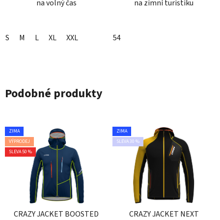
na volný čas
na zimní turistiku
S
M
L
XL
XXL
54
Podobné produkty
ZIMA
ZIMA
VÝPRODEJ
SLEVA 30 %
SLEVA 50 %
CRAZY JACKET BOOSTED
CRAZY JACKET NEXT