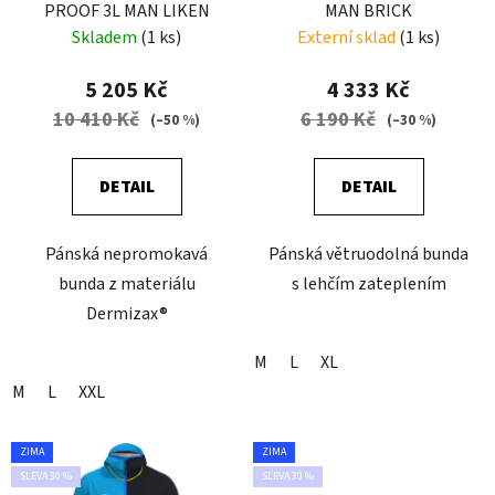
PROOF 3L MAN LIKEN
MAN BRICK
Skladem
(1 ks)
Externí sklad
(1 ks)
5 205 Kč
4 333 Kč
10 410 Kč
6 190 Kč
(–50 %)
(–30 %)
DETAIL
DETAIL
Pánská nepromokavá
Pánská větruodolná bunda
bunda z materiálu
s lehčím zateplením
Dermizax®
M
L
XL
M
L
XXL
ZIMA
ZIMA
SLEVA 30 %
SLEVA 30 %