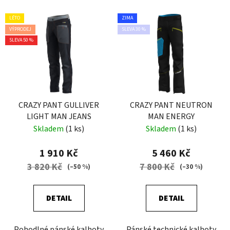
LÉTO
ZIMA
VÝPRODEJ
SLEVA 30 %
SLEVA 50 %
CRAZY PANT GULLIVER
CRAZY PANT NEUTRON
LIGHT MAN JEANS
MAN ENERGY
Skladem
(1 ks)
Skladem
(1 ks)
1 910 Kč
5 460 Kč
3 820 Kč
7 800 Kč
(–50 %)
(–30 %)
DETAIL
DETAIL
Pohodlné pánské kalhoty
Pánské technické kalhoty