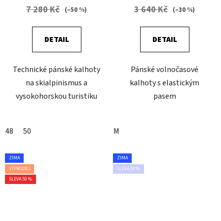
7 280 Kč
3 640 Kč
(–50 %)
(–30 %)
DETAIL
DETAIL
Technické pánské kalhoty
Pánské volnočasové
na skialpinismus a
kalhoty s elastickým
vysokohorskou turistiku
pasem
48
50
M
ZIMA
ZIMA
VÝPRODEJ
SLEVA 30 %
SLEVA 50 %