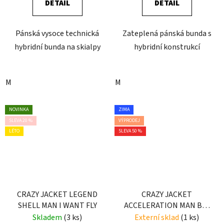
DETAIL
DETAIL
Pánská vysoce technická
Zateplená pánská bunda s
hybridní bunda na skialpy
hybridní konstrukcí
M
M
NOVINKA
ZIMA
SLEVA 20 %
VÝPRODEJ
LÉTO
SLEVA 50 %
CRAZY JACKET LEGEND
CRAZY JACKET
SHELL MAN I WANT FLY
ACCELERATION MAN BIG
WHITE
Skladem
(3 ks)
Externí sklad
(1 ks)