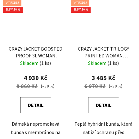
VÝPRODEJ
VÝPRODEJ
SLEVA 50 %
SLEVA 50 %
CRAZY JACKET BOOSTED
CRAZY JACKET TRILOGY
PROOF 3L WOMAN
PRINTED WOMAN
FROZEN
WINTER FLOWER
Skladem
(1 ks)
Skladem
(1 ks)
4 930 Kč
3 485 Kč
9 860 Kč
6 970 Kč
(–50 %)
(–50 %)
DETAIL
DETAIL
Dámská nepromokavá
Teplá hybridní bunda, která
bunda s membránou na
nabízí ochranu před