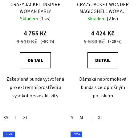
CRAZY JACKET INSPIRE
CRAZY JACKET WONDER
WOMAN EARLY
MAGIC SHELL WOMAN
ASTER
Skladem
(1 ks)
Skladem
(2 ks)
4 755 Kč
4 424 Kč
9 510 Kč
5 530 Kč
(–50 %)
(–20 %)
DETAIL
DETAIL
Zateplená bunda vytvořená
Dámská nepromokavá
pro extrémní prostředí a
bunda s celoplošným
vysokohorské aktivity
potiskem
XS
L
XL
S
M
L
XL
ZIMA
ZIMA