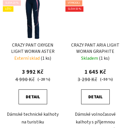
SLEVA 20 %
VÝPRODEJ
LÉTO
SLEVA 50 %
CRAZY PANT OXYGEN
CRAZY PANT ARIA LIGHT
LIGHT WOMAN ASTER
WOMAN GRAPHITE
Externí sklad
(1 ks)
Skladem
(1 ks)
3 992 Kč
1 645 Kč
4 990 Kč
3 290 Kč
(–20 %)
(–50 %)
DETAIL
DETAIL
Dámské technické kalhoty
Dámské volnočasové
na turistiku
kalhoty s příjemnou