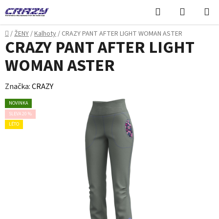
Přejít
Hledat
NÁKUPN
na
KOŠÍK
obsah
Domů
/
ŽENY
/
Kalhoty
/
CRAZY PANT AFTER LIGHT WOMAN ASTER
CRAZY PANT AFTER LIGHT
WOMAN ASTER
Značka:
CRAZY
NOVINKA
SLEVA 20 %
LÉTO