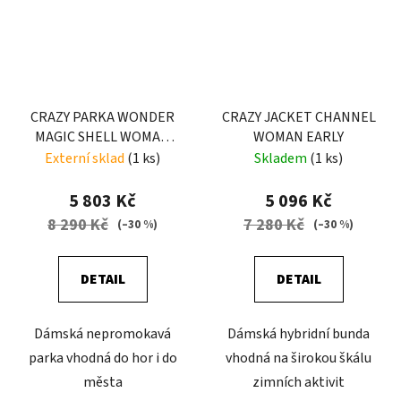
CRAZY PARKA WONDER
CRAZY JACKET CHANNEL
MAGIC SHELL WOMAN
WOMAN EARLY
EARLY
Externí sklad
(1 ks)
Skladem
(1 ks)
5 803 Kč
5 096 Kč
8 290 Kč
7 280 Kč
(–30 %)
(–30 %)
DETAIL
DETAIL
Dámská nepromokavá
Dámská hybridní bunda
parka vhodná do hor i do
vhodná na širokou škálu
města
zimních aktivit