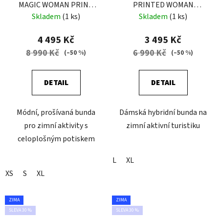
MAGIC WOMAN PRINT
PRINTED WOMAN
LEILA BLUE
FALLING FLOWER
Skladem
(1 ks)
Skladem
(1 ks)
4 495 Kč
3 495 Kč
8 990 Kč
6 990 Kč
(–50 %)
(–50 %)
DETAIL
DETAIL
Módní, prošívaná bunda
Dámská hybridní bunda na
pro zimní aktivity s
zimní aktivní turistiku
celoplošným potiskem
L
XL
XS
S
XL
ZIMA
ZIMA
SLEVA 30 %
SLEVA 30 %