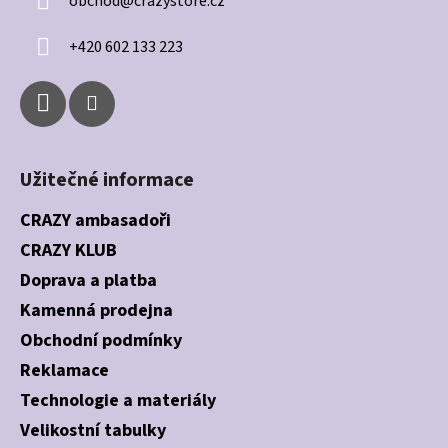
obchod
@
crazystore.cz
t
í
+420 602 133 223
Užitečné informace
CRAZY ambasadoři
CRAZY KLUB
Doprava a platba
Kamenná prodejna
Obchodní podmínky
Reklamace
Technologie a materiály
Velikostní tabulky