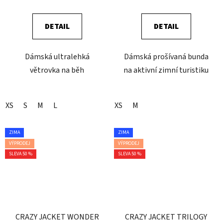
DETAIL
DETAIL
Dámská ultralehká
Dámská prošívaná bunda
větrovka na běh
na aktivní zimní turistiku
XS
S
M
L
XS
M
ZIMA
ZIMA
VÝPRODEJ
VÝPRODEJ
SLEVA 50 %
SLEVA 50 %
CRAZY JACKET WONDER
CRAZY JACKET TRILOGY