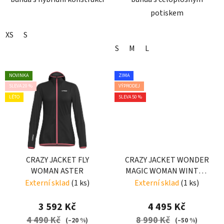
potiskem
XS
S
S
M
L
NOVINKA
ZIMA
SLEVA 20 %
VÝPRODEJ
LÉTO
SLEVA 50 %
CRAZY JACKET FLY
CRAZY JACKET WONDER
WOMAN ASTER
MAGIC WOMAN WINTER
GARDEN
Externí sklad
(1 ks)
Externí sklad
(1 ks)
3 592 Kč
4 495 Kč
4 490 Kč
8 990 Kč
(–20 %)
(–50 %)