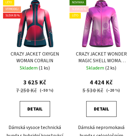
LÉTO
NOVINKA
VÝPRODEJ
SLEVA 20 %
SLEVA 50 %
LÉTO
CRAZY JACKET OXYGEN
CRAZY JACKET WONDER
WOMAN CORALIN
MAGIC SHELL WOMAN
POP
Skladem
(1 ks)
Skladem
(2 ks)
3 625 Kč
4 424 Kč
7 250 Kč
5 530 Kč
(–50 %)
(–20 %)
DETAIL
DETAIL
Dámská vysoce technická
Dámská nepromokavá
bunda s hybridní konstrukcí
bunda s celoplošným