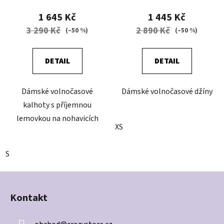
1 645 Kč
1 445 Kč
3 290 Kč
2 890 Kč
(–50 %)
(–50 %)
DETAIL
DETAIL
Dámské volnočasové
Dámské volnočasové džíny
kalhoty s příjemnou
lemovkou na nohavicích
XS
S
Z
á
Kontakt
p
a