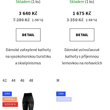
Skladem
(1 ks)
Skladem
(1 ks)
3 640 Kč
1 675 Kč
7 280 Kč
3 350 Kč
(–50 %)
(–50 %)
DETAIL
DETAIL
Dámské zateplené kalhoty
Dámské volnočasové
na vysokohorskou turistiku
kalhoty s příjemnou
a skialpinismus
lemovkou na nohavicích
42
44
46
48
M
ZIMA
ZIMA
VÝPRODEJ
SLEVA 30 %
SLEVA 50 %