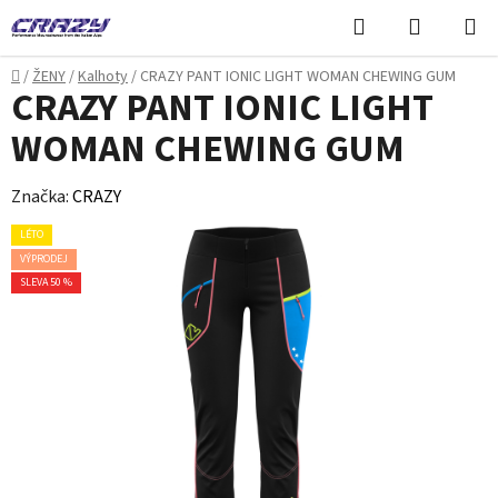
Přejít
Hledat
NÁKUPN
na
KOŠÍK
obsah
Domů
/
ŽENY
/
Kalhoty
/
CRAZY PANT IONIC LIGHT WOMAN CHEWING GUM
CRAZY PANT IONIC LIGHT
WOMAN CHEWING GUM
Značka:
CRAZY
LÉTO
VÝPRODEJ
SLEVA 50 %