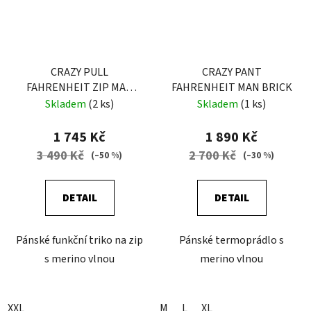
CRAZY PULL
CRAZY PANT
FAHRENHEIT ZIP MAN
FAHRENHEIT MAN BRICK
LIKEN
Skladem
(2 ks)
Skladem
(1 ks)
1 745 Kč
1 890 Kč
3 490 Kč
2 700 Kč
(–50 %)
(–30 %)
DETAIL
DETAIL
Pánské funkční triko na zip
Pánské termoprádlo s
s merino vlnou
merino vlnou
XXL
M
L
XL