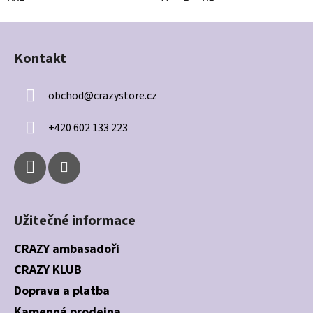
Z
á
Kontakt
p
a
obchod
@
crazystore.cz
t
í
+420 602 133 223
Užitečné informace
CRAZY ambasadoři
CRAZY KLUB
Doprava a platba
Kamenná prodejna