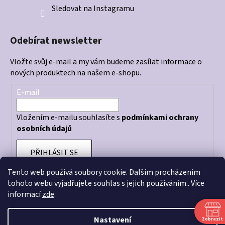
Sledovat na Instagramu
Odebírat newsletter
Vložte svůj e-mail a my vám budeme zasílat informace o
nových produktech na našem e-shopu.
E-mail
Vložením e-mailu souhlasíte s
podmínkami ochrany
osobních údajů
PŘIHLÁSIT SE
Tento web používá soubory cookie. Dalším procházením
tohoto webu vyjadřujete souhlas s jejich používáním.. Více
informací
zde
.
Otevírací doba prodejny: PO - PÁ 10:00 - 18:00
Nastavení
Zobrazit