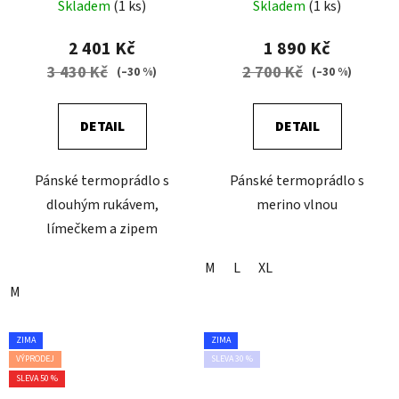
GALAXY
Skladem
(1 ks)
Skladem
(1 ks)
2 401 Kč
1 890 Kč
3 430 Kč
2 700 Kč
(–30 %)
(–30 %)
DETAIL
DETAIL
Pánské termoprádlo s
Pánské termoprádlo s
dlouhým rukávem,
merino vlnou
límečkem a zipem
M
L
XL
M
ZIMA
ZIMA
VÝPRODEJ
SLEVA 30 %
SLEVA 50 %