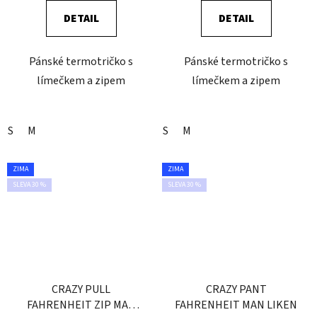
DETAIL
DETAIL
Pánské termotričko s
Pánské termotričko s
límečkem a zipem
límečkem a zipem
S
M
S
M
ZIMA
ZIMA
SLEVA 30 %
SLEVA 30 %
CRAZY PULL
CRAZY PANT
FAHRENHEIT ZIP MAN
FAHRENHEIT MAN LIKEN