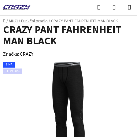
Přejít
Hledat
NÁKUPN
na
KOŠÍK
obsah
Domů
/
MUŽI
/
Funkční prádlo
/
CRAZY PANT FAHRENHEIT MAN BLACK
CRAZY PANT FAHRENHEIT
MAN BLACK
Značka:
CRAZY
ZIMA
SLEVA 30 %