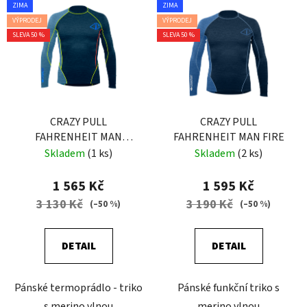
ZIMA
ZIMA
VÝPRODEJ
VÝPRODEJ
SLEVA 50 %
SLEVA 50 %
CRAZY PULL
CRAZY PULL
FAHRENHEIT MAN
FAHRENHEIT MAN FIRE
ENERGY
Skladem
(1 ks)
Skladem
(2 ks)
1 565 Kč
1 595 Kč
3 130 Kč
3 190 Kč
(–50 %)
(–50 %)
DETAIL
DETAIL
Pánské termoprádlo - triko
Pánské funkční triko s
s merino vlnou
merino vlnou