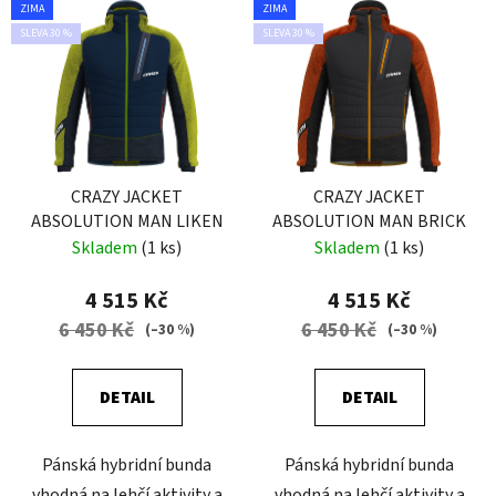
ZIMA
ZIMA
SLEVA 30 %
SLEVA 30 %
CRAZY JACKET
CRAZY JACKET
ABSOLUTION MAN LIKEN
ABSOLUTION MAN BRICK
Skladem
(1 ks)
Skladem
(1 ks)
4 515 Kč
4 515 Kč
6 450 Kč
6 450 Kč
(–30 %)
(–30 %)
DETAIL
DETAIL
Pánská hybridní bunda
Pánská hybridní bunda
vhodná na lehčí aktivity a
vhodná na lehčí aktivity a