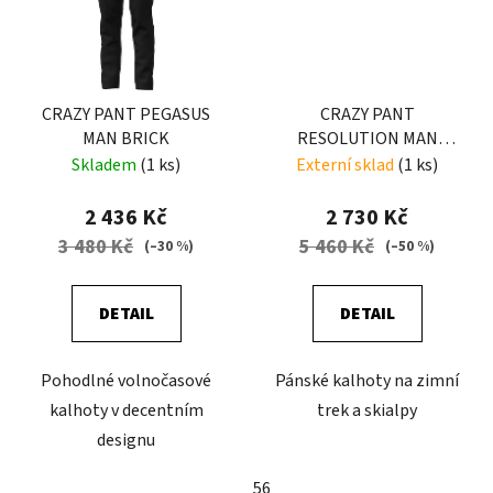
CRAZY PANT PEGASUS
CRAZY PANT
MAN BRICK
RESOLUTION MAN
EARLY-BLACK
Skladem
(1 ks)
Externí sklad
(1 ks)
2 436 Kč
2 730 Kč
3 480 Kč
5 460 Kč
(–30 %)
(–50 %)
DETAIL
DETAIL
Pohodlné volnočasové
Pánské kalhoty na zimní
kalhoty v decentním
trek a skialpy
designu
56