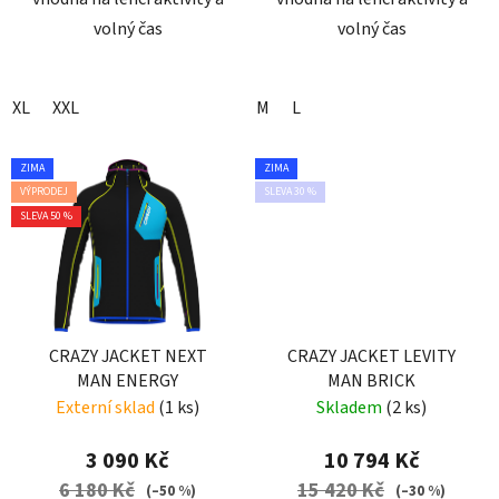
volný čas
volný čas
XL
XXL
M
L
ZIMA
ZIMA
VÝPRODEJ
SLEVA 30 %
SLEVA 50 %
CRAZY JACKET NEXT
CRAZY JACKET LEVITY
MAN ENERGY
MAN BRICK
Externí sklad
(1 ks)
Skladem
(2 ks)
3 090 Kč
10 794 Kč
6 180 Kč
15 420 Kč
(–50 %)
(–30 %)