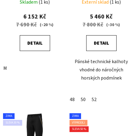
Skladem
(1 ks)
Externí sklad
(1 ks)
6 152 Kč
5 460 Kč
7 690 Kč
7 800 Kč
(–20 %)
(–30 %)
DETAIL
DETAIL
Pánské technické kalhoty
M
vhodné do náročných
horských podmínek
48
50
52
ZIMA
ZIMA
SLEVA 30 %
VÝPRODEJ
SLEVA 50 %