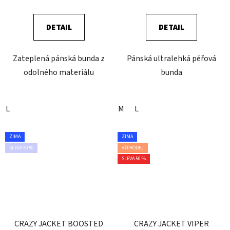
DETAIL
DETAIL
Zateplená pánská bunda z
Pánská ultralehká péřová
odolného materiálu
bunda
L
M
L
ZIMA
ZIMA
SLEVA 30 %
VÝPRODEJ
SLEVA 50 %
CRAZY JACKET BOOSTED
CRAZY JACKET VIPER