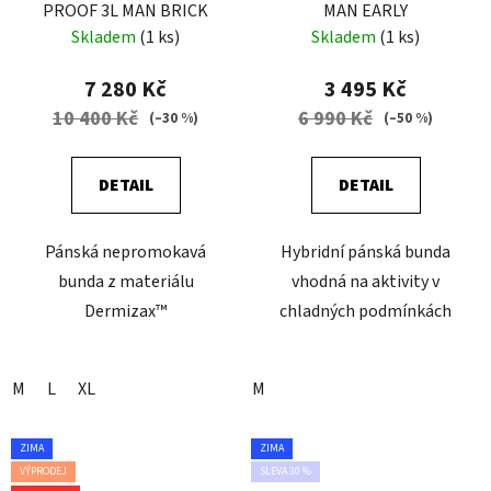
PROOF 3L MAN BRICK
MAN EARLY
Skladem
(1 ks)
Skladem
(1 ks)
7 280 Kč
3 495 Kč
10 400 Kč
6 990 Kč
(–30 %)
(–50 %)
DETAIL
DETAIL
Pánská nepromokavá
Hybridní pánská bunda
bunda z materiálu
vhodná na aktivity v
Dermizax™
chladných podmínkách
M
L
XL
M
ZIMA
ZIMA
VÝPRODEJ
SLEVA 30 %