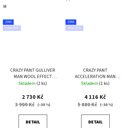
M
ZIMA
ZIMA
SLEVA 30 %
SLEVA 30 %
CRAZY PANT GULLIVER
CRAZY PANT
MAN WOOL EFFECT
ACCELERATION MAN
DARK GRAY
BLACK
Skladem
(2 ks)
Skladem
(1 ks)
2 730 Kč
4 116 Kč
3 900 Kč
5 880 Kč
(–30 %)
(–30 %)
DETAIL
DETAIL