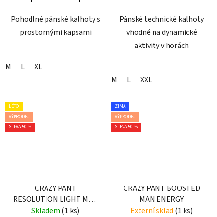
Pohodlné pánské kalhoty s
Pánské technické kalhoty
prostornými kapsami
vhodné na dynamické
aktivity v horách
M
L
XL
M
L
XXL
LÉTO
ZIMA
VÝPRODEJ
VÝPRODEJ
SLEVA 50 %
SLEVA 50 %
CRAZY PANT
CRAZY PANT BOOSTED
RESOLUTION LIGHT MAN
MAN ENERGY
BLACK
Skladem
(1 ks)
Externí sklad
(1 ks)