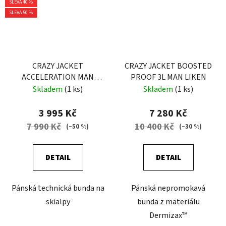
SLEVA 40 %
SLEVA 50 %
CRAZY JACKET
CRAZY JACKET BOOSTED
ACCELERATION MAN
PROOF 3L MAN LIKEN
LIKEN
Skladem
(1 ks)
Skladem
(1 ks)
3 995 Kč
7 280 Kč
7 990 Kč
10 400 Kč
(–50 %)
(–30 %)
DETAIL
DETAIL
Pánská technická bunda na
Pánská nepromokavá
skialpy
bunda z materiálu
Dermizax™