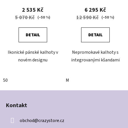
2 535 Kč
6 295 Kč
5 070 Kč
12 590 Kč
(–50 %)
(–50 %)
DETAIL
DETAIL
Ikonické pánské kalhoty v
Nepromokavé kalhoty s
novém designu
integrovanými kšandami
50
M
Z
á
Kontakt
p
a
obchod
@
crazystore.cz
t