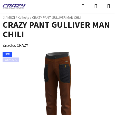
Přejít
Hledat
NÁKUPN
na
KOŠÍK
obsah
Domů
/
MUŽI
/
Kalhoty
/
CRAZY PANT GULLIVER MAN CHILI
CRAZY PANT GULLIVER MAN
CHILI
Značka:
CRAZY
ZIMA
SLEVA 30 %