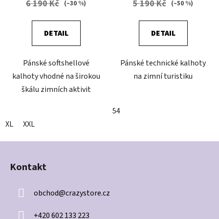
6 190 Kč
5 190 Kč
(–30 %)
(–50 %)
DETAIL
DETAIL
Pánské softshellové
Pánské technické kalhoty
kalhoty vhodné na širokou
na zimní turistiku
škálu zimních aktivit
54
XL
XXL
Z
á
Kontakt
p
a
obchod
@
crazystore.cz
t
í
+420 602 133 223