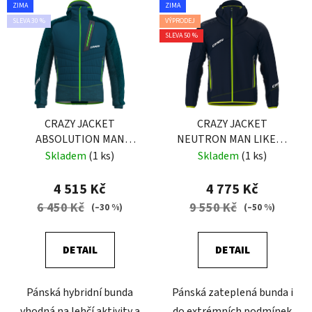
ZIMA
ZIMA
SLEVA 30 %
VÝPRODEJ
SLEVA 50 %
CRAZY JACKET
CRAZY JACKET
ABSOLUTION MAN
NEUTRON MAN LIKEN-
GALAXY
BLUE
Skladem
(1 ks)
Skladem
(1 ks)
4 515 Kč
4 775 Kč
6 450 Kč
9 550 Kč
(–30 %)
(–50 %)
DETAIL
DETAIL
Pánská hybridní bunda
Pánská zateplená bunda i
vhodná na lehčí aktivity a
do extrémních podmínek