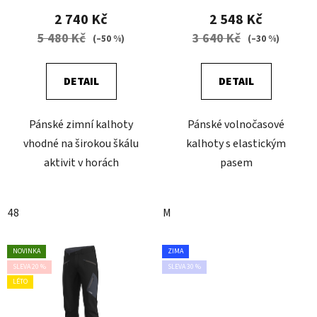
2 740 Kč
2 548 Kč
5 480 Kč
3 640 Kč
(–50 %)
(–30 %)
DETAIL
DETAIL
Pánské zimní kalhoty
Pánské volnočasové
vhodné na širokou škálu
kalhoty s elastickým
aktivit v horách
pasem
48
M
NOVINKA
ZIMA
SLEVA 20 %
SLEVA 30 %
LÉTO