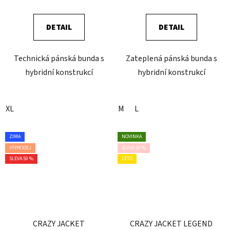
DETAIL
DETAIL
Technická pánská bunda s
Zateplená pánská bunda s
hybridní konstrukcí
hybridní konstrukcí
XL
M
L
ZIMA
NOVINKA
VÝPRODEJ
SLEVA 20 %
SLEVA 50 %
LÉTO
CRAZY JACKET
CRAZY JACKET LEGEND