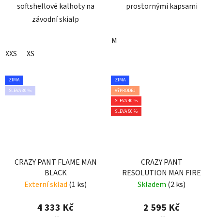
softshellové kalhoty na
prostornými kapsami
závodní skialp
M
XXS
XS
ZIMA
ZIMA
SLEVA 30 %
VÝPRODEJ
SLEVA 40 %
SLEVA 50 %
CRAZY PANT FLAME MAN
CRAZY PANT
BLACK
RESOLUTION MAN FIRE
Externí sklad
(1 ks)
Skladem
(2 ks)
4 333 Kč
2 595 Kč