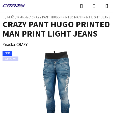
Přejít
Hledat
NÁKUPN
na
KOŠÍK
obsah
Domů
/
MUŽI
/
Kalhoty
/
CRAZY PANT HUGO PRINTED MAN PRINT LIGHT JEANS
CRAZY PANT HUGO PRINTED
MAN PRINT LIGHT JEANS
Značka:
CRAZY
ZIMA
SLEVA 30 %