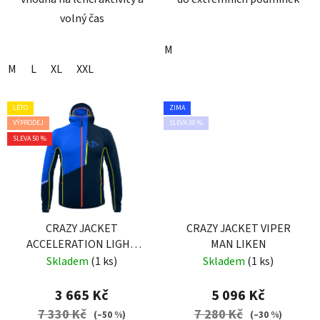
volný čas
M
M
L
XL
XXL
LÉTO
ZIMA
VÝPRODEJ
SLEVA 30 %
SLEVA 50 %
CRAZY JACKET
CRAZY JACKET VIPER
ACCELERATION LIGHT
MAN LIKEN
MAN ENERGY
Skladem
(1 ks)
Skladem
(1 ks)
3 665 Kč
5 096 Kč
7 330 Kč
7 280 Kč
(–50 %)
(–30 %)