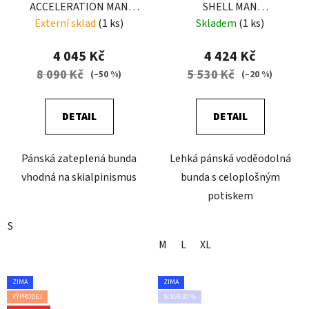
ACCELERATION MAN
SHELL MAN
PINE TREE
CAMOUFLAGE
Externí sklad
(1 ks)
Skladem
(1 ks)
4 045 Kč
4 424 Kč
8 090 Kč
5 530 Kč
(–50 %)
(–20 %)
DETAIL
DETAIL
Pánská zateplená bunda
Lehká pánská voděodolná
vhodná na skialpinismus
bunda s celoplošným
potiskem
S
M
L
XL
ZIMA
ZIMA
VÝPRODEJ
SLEVA 30 %