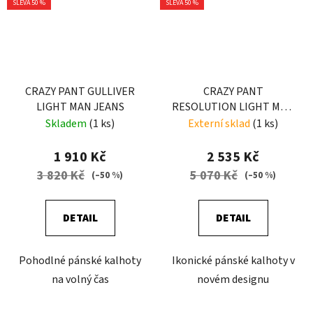
SLEVA 50 %
SLEVA 50 %
CRAZY PANT GULLIVER
CRAZY PANT
LIGHT MAN JEANS
RESOLUTION LIGHT MAN
RESINA-AVIO
Skladem
(1 ks)
Externí sklad
(1 ks)
1 910 Kč
2 535 Kč
3 820 Kč
5 070 Kč
(–50 %)
(–50 %)
DETAIL
DETAIL
Pohodlné pánské kalhoty
Ikonické pánské kalhoty v
na volný čas
novém designu