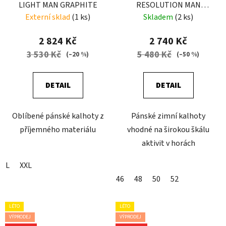
LIGHT MAN GRAPHITE
RESOLUTION MAN
ENERGY
Externí sklad
(1 ks)
Skladem
(2 ks)
2 824 Kč
2 740 Kč
3 530 Kč
5 480 Kč
(–20 %)
(–50 %)
DETAIL
DETAIL
Oblíbené pánské kalhoty z
Pánské zimní kalhoty
příjemného materiálu
vhodné na širokou škálu
aktivit v horách
L
XXL
46
48
50
52
LÉTO
LÉTO
VÝPRODEJ
VÝPRODEJ