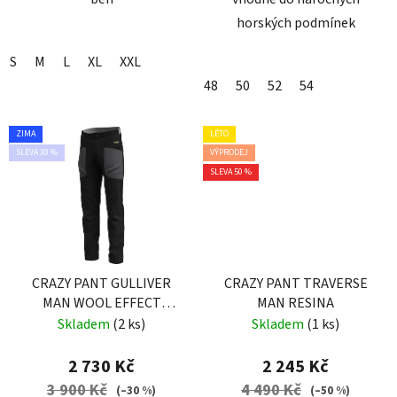
horských podmínek
S
M
L
XL
XXL
48
50
52
54
ZIMA
LÉTO
SLEVA 30 %
VÝPRODEJ
SLEVA 50 %
CRAZY PANT GULLIVER
CRAZY PANT TRAVERSE
MAN WOOL EFFECT
MAN RESINA
DARK GRAY
Skladem
(2 ks)
Skladem
(1 ks)
2 730 Kč
2 245 Kč
3 900 Kč
4 490 Kč
(–30 %)
(–50 %)