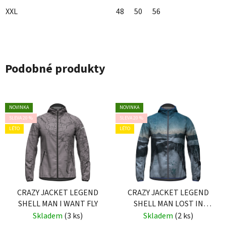
XXL
48
50
56
Podobné produkty
NOVINKA
NOVINKA
SLEVA 20 %
SLEVA 20 %
LÉTO
LÉTO
CRAZY JACKET LEGEND
CRAZY JACKET LEGEND
SHELL MAN I WANT FLY
SHELL MAN LOST IN
PARADISE
Skladem
(3 ks)
Skladem
(2 ks)