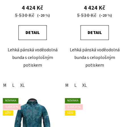
4 424 Kč
4 424 Kč
5 530 Kč
5 530 Kč
(–20 %)
(–20 %)
DETAIL
DETAIL
Lehká pánská voděodolná
Lehká pánská voděodolná
bunda s celoplošným
bunda s celoplošným
potiskem
potiskem
M
L
XL
M
L
XL
NOVINKA
NOVINKA
SLEVA 20 %
SLEVA 20 %
LÉTO
LÉTO