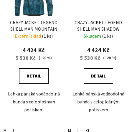
CRAZY JACKET LEGEND
CRAZY JACKET LEGEND
SHELL MAN MOUNTAIN
SHELL MAN SHADOW
Externí sklad
(1 ks)
Skladem
(1 ks)
4 424 Kč
4 424 Kč
5 530 Kč
5 530 Kč
(–20 %)
(–20 %)
DETAIL
DETAIL
Lehká pánská voděodolná
Lehká pánská voděodolná
bunda s celoplošným
bunda s celoplošným
potiskem
potiskem
M
L
M
L
XL