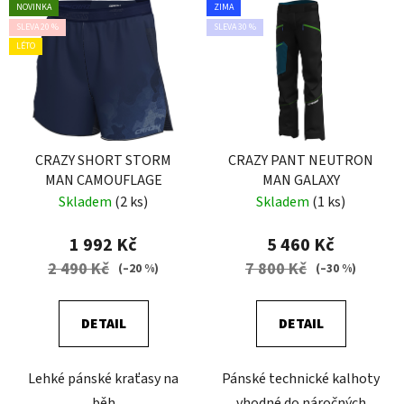
NOVINKA
ZIMA
SLEVA 20 %
SLEVA 30 %
LÉTO
CRAZY SHORT STORM
CRAZY PANT NEUTRON
MAN CAMOUFLAGE
MAN GALAXY
Skladem
(2 ks)
Skladem
(1 ks)
1 992 Kč
5 460 Kč
2 490 Kč
7 800 Kč
(–20 %)
(–30 %)
DETAIL
DETAIL
Lehké pánské kraťasy na
Pánské technické kalhoty
běh
vhodné do náročných