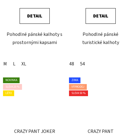
DETAIL
DETAIL
Pohodlné pánské kalhoty s
Pohodlné pánské
prostornými kapsami
turistické kalhoty
M
L
XL
48
54
NOVINKA
ZIMA
SLEVA 20 %
VÝPRODEJ
LÉTO
SLEVA 50 %
CRAZY PANT JOKER
CRAZY PANT