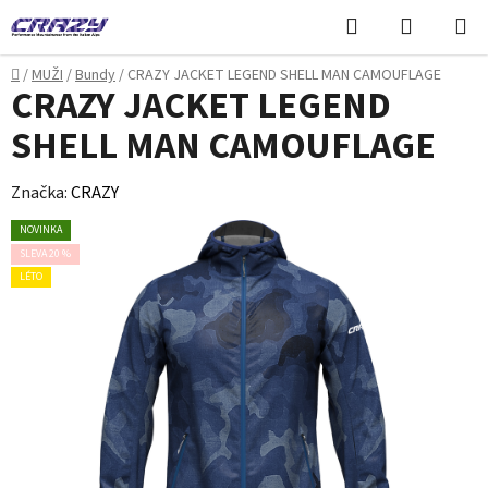
Přejít
Hledat
NÁKUPN
na
KOŠÍK
obsah
Domů
/
MUŽI
/
Bundy
/
CRAZY JACKET LEGEND SHELL MAN CAMOUFLAGE
CRAZY JACKET LEGEND
SHELL MAN CAMOUFLAGE
Značka:
CRAZY
NOVINKA
SLEVA 20 %
LÉTO