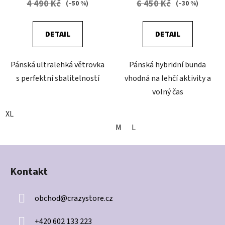
4 490 Kč
6 450 Kč
(–50 %)
(–30 %)
DETAIL
DETAIL
Pánská ultralehká větrovka
Pánská hybridní bunda
s perfektní sbalitelností
vhodná na lehčí aktivity a
volný čas
XL
M
L
Z
á
Kontakt
p
a
obchod
@
crazystore.cz
t
í
+420 602 133 223