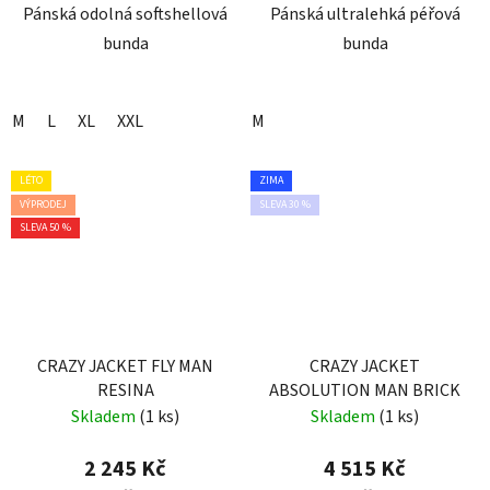
Pánská odolná softshellová
Pánská ultralehká péřová
bunda
bunda
M
L
XL
XXL
M
LÉTO
ZIMA
VÝPRODEJ
SLEVA 30 %
SLEVA 50 %
CRAZY JACKET FLY MAN
CRAZY JACKET
RESINA
ABSOLUTION MAN BRICK
Skladem
(1 ks)
Skladem
(1 ks)
2 245 Kč
4 515 Kč