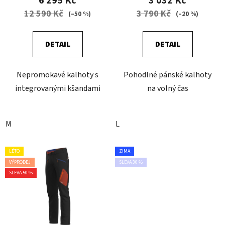
6 295 Kč
3 032 Kč
12 590 Kč
3 790 Kč
(–50 %)
(–20 %)
DETAIL
DETAIL
Nepromokavé kalhoty s
Pohodlné pánské kalhoty
integrovanými kšandami
na volný čas
M
L
LÉTO
ZIMA
VÝPRODEJ
SLEVA 30 %
SLEVA 50 %