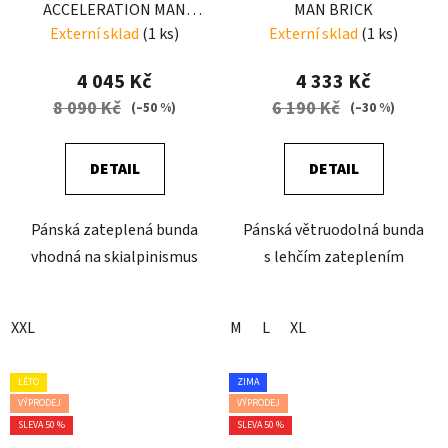
ACCELERATION MAN
MAN BRICK
EARLY
Externí sklad
(1 ks)
Externí sklad
(1 ks)
4 045 Kč
4 333 Kč
8 090 Kč
6 190 Kč
(–50 %)
(–30 %)
DETAIL
DETAIL
Pánská zateplená bunda
Pánská větruodolná bunda
vhodná na skialpinismus
s lehčím zateplením
XXL
M
L
XL
LÉTO
ZIMA
VÝPRODEJ
VÝPRODEJ
SLEVA 50 %
SLEVA 50 %