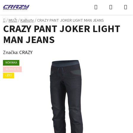
Přejít
Hledat
NÁKUPN
na
KOŠÍK
obsah
Domů
/
MUŽI
/
Kalhoty
/
CRAZY PANT JOKER LIGHT MAN JEANS
CRAZY PANT JOKER LIGHT
MAN JEANS
Značka:
CRAZY
NOVINKA
SLEVA 20 %
LÉTO