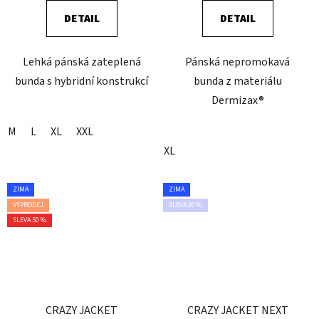
DETAIL
DETAIL
Lehká pánská zateplená
Pánská nepromokavá
bunda s hybridní konstrukcí
bunda z materiálu
Dermizax®
M
L
XL
XXL
XL
ZIMA
ZIMA
VÝPRODEJ
SLEVA 30 %
SLEVA 50 %
CRAZY JACKET
CRAZY JACKET NEXT