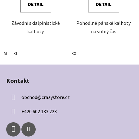
DETAIL
DETAIL
Závodní skialpinistické
Pohodlné pánské kalhoty
kalhoty
na volný čas
M
XL
XXL
Z
á
Kontakt
p
a
obchod
@
crazystore.cz
t
í
+420 602 133 223