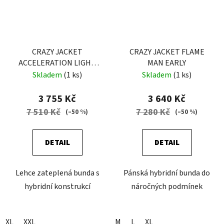
CRAZY JACKET
CRAZY JACKET FLAME
ACCELERATION LIGHT
MAN EARLY
MAN ZENITH
Skladem
(1 ks)
Skladem
(1 ks)
3 755 Kč
3 640 Kč
7 510 Kč
7 280 Kč
(–50 %)
(–50 %)
DETAIL
DETAIL
Lehce zateplená bunda s
Pánská hybridní bunda do
hybridní konstrukcí
náročných podmínek
XL
XXL
M
L
XL