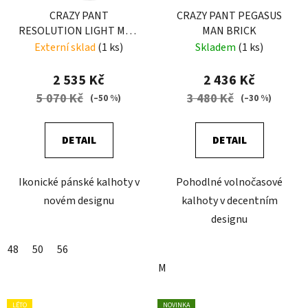
CRAZY PANT
CRAZY PANT PEGASUS
RESOLUTION LIGHT MAN
MAN BRICK
RESINA-AVIO
Externí sklad
(1 ks)
Skladem
(1 ks)
2 535 Kč
2 436 Kč
5 070 Kč
3 480 Kč
(–50 %)
(–30 %)
DETAIL
DETAIL
Ikonické pánské kalhoty v
Pohodlné volnočasové
novém designu
kalhoty v decentním
designu
48
50
56
M
LÉTO
NOVINKA