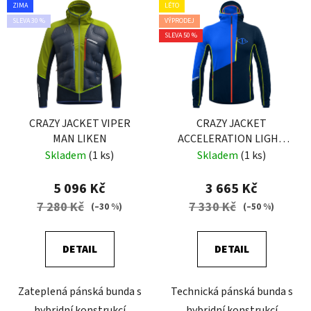
ZIMA
LÉTO
SLEVA 30 %
VÝPRODEJ
SLEVA 50 %
CRAZY JACKET VIPER
CRAZY JACKET
MAN LIKEN
ACCELERATION LIGHT
MAN ENERGY
Skladem
(1 ks)
Skladem
(1 ks)
5 096 Kč
3 665 Kč
7 280 Kč
7 330 Kč
(–30 %)
(–50 %)
DETAIL
DETAIL
Zateplená pánská bunda s
Technická pánská bunda s
hybridní konstrukcí
hybridní konstrukcí