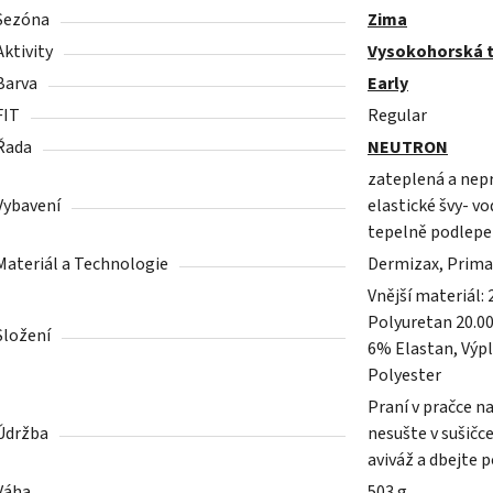
Sezóna
Zima
Aktivity
Vysokohorská t
Barva
Early
FIT
Regular
Řada
NEUTRON
zateplená a nepr
Vybavení
elastické švy- v
tepelně podlepe
Materiál a Technologie
Dermizax, Prima
Vnější materiál
Polyuretan 20.0
Složení
6% Elastan, Výpl
Polyester
Praní v pračce n
Údržba
nesušte v sušičc
aviváž a dbejte 
Váha
503 g