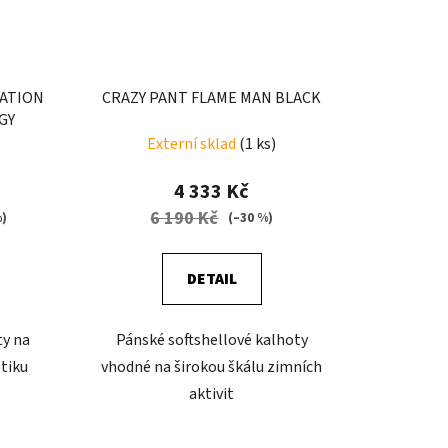
RATION
CRAZY PANT FLAME MAN BLACK
GY
Externí sklad
(1 ks)
4 333 Kč
6 190 Kč
%)
(–30 %)
DETAIL
ty na
Pánské softshellové kalhoty
tiku
vhodné na širokou škálu zimních
aktivit