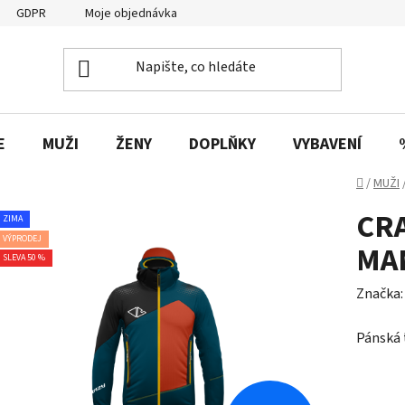
GDPR
Moje objednávka
E
MUŽI
ŽENY
DOPLŇKY
VYBAVENÍ
Domů
/
MUŽI
CR
ZIMA
VÝPRODEJ
MA
SLEVA 50 %
Značka
Pánská 