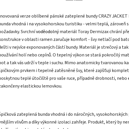
Inovovaná verze oblíbené pánské zateplené bundy CRAZY JACKET
bunda vhodná i na vysokohorskou turistiku - velmi teplá, zároveň s
požadavky. Svrchní
voděodolný
materiál Toray Dermizax chrání př
konstrukce v oblasti ramen zaručuje komfort - švy netlačí pod bat
dešti v nejvíce exponovaných částí bundy. Materiál je strečový a ta
používání holí nebo cepínů. O tepelný výkon se stará pokročilý mate
pot a tak vás udrží v teple i suchu. Mimo anatomicky tvarovanou k
špičkovým prvkem i tepelně zatěsněné švy, které zajišťuji komple
poskytnou teplé útočiště pro vaše ruce, případně drobnosti, nebo 
zakončeny elastickou lemovkou.
Špičková zateplená bunda vhodná i do náročných, vysokohorských 
vnějším vlivům a díky výkonné izolaci zahřeje. Produkt, který by n