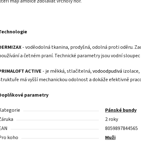
kteří mají ambice zdolávat vrcholy hor.
Technologie
DERMIZAX
-
v
oděodolná tkanina, prodyšná, odolná proti oděru. Za
používání a četném praní. Technické parametry jsou vodní sloupe
PRIMALOFT ACTIVE
- j
e měkká, stlačitelná,
vodoodpudivá
izolace, 
struktuře má vyšší mechanickou odolnost a dokáže efektivně prac
Doplňkové parametry
Kategorie
Pánské bundy
Záruka
2 roky
EAN
8059897844565
Pro koho
Muži