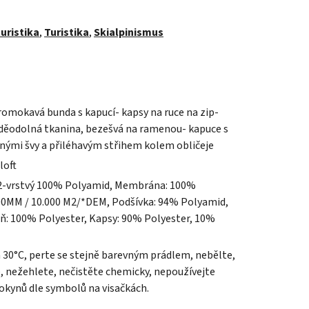
uristika
,
Turistika
,
Skialpinismus
omokavá bunda s kapucí- kapsy na ruce na zip-
oděodolná tkanina, bezešvá na ramenou- kapuce s
nými švy a přiléhavým střihem kolem obličeje
loft
: 2-vrstvý 100% Polyamid, Membrána: 100%
00MM / 10.000 M2/*DEM, Podšívka: 94% Polyamid,
ň: 100% Polyester, Kapsy: 90% Polyester, 10%
a 30°C, perte se stejně barevným prádlem, nebělte,
e, nežehlete, nečistěte chemicky, nepoužívejte
pokynů dle symbolů na visačkách.