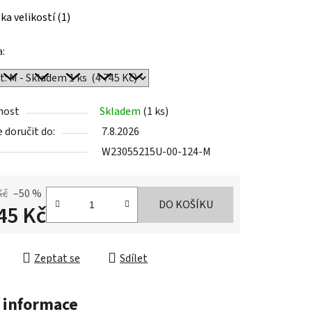
a:
nost
Skladem
(1 ks)
doručit do:
7.8.2026
W23055215U-00-124-M
Kč
–50 %
DO KOŠÍKU
45 Kč
cena:
Zeptat se
Sdílet
 informace