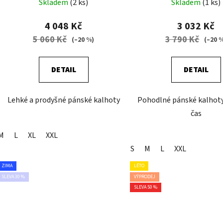
Skladem
(2 ks)
Skladem
(1 ks)
4 048 Kč
3 032 Kč
5 060 Kč
3 790 Kč
(–20 %)
(–20 
DETAIL
DETAIL
Lehké a prodyšné pánské kalhoty
Pohodlné pánské kalhoty
čas
M
L
XL
XXL
S
M
L
XXL
ZIMA
LÉTO
SLEVA 30 %
VÝPRODEJ
SLEVA 50 %