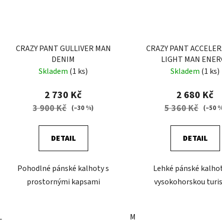
CRAZY PANT GULLIVER MAN
CRAZY PANT ACCELE
DENIM
LIGHT MAN ENER
Skladem
(1 ks)
Skladem
(1 ks)
2 730 Kč
2 680 Kč
3 900 Kč
5 360 Kč
(–30 %)
(–50 
DETAIL
DETAIL
Pohodlné pánské kalhoty s
Lehké pánské kalho
prostornými kapsami
vysokohorskou turis
L
M