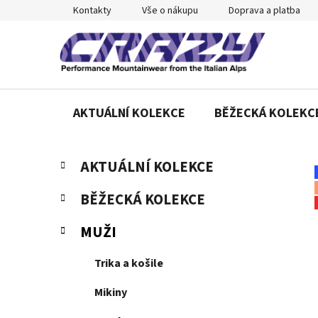
Přejít
Kontakty
Vše o nákupu
Doprava a platba
na
obsah
AKTUÁLNÍ KOLEKCE
BĚŽECKÁ KOLEKC
P
K
Přeskočit
AKTUÁLNÍ KOLEKCE
a
o
kategorie
t
s
BĚŽECKÁ KOLEKCE
e
t
g
r
MUŽI
o
a
r
Trika a košile
n
i
e
n
Mikiny
í