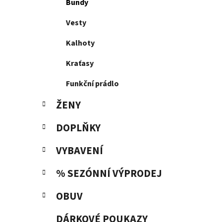
p
Bundy
a
Vesty
n
e
Kalhoty
l
Kraťasy
Funkční prádlo
ŽENY
DOPLŇKY
VYBAVENÍ
% SEZÓNNÍ VÝPRODEJ
OBUV
DÁRKOVÉ POUKAZY