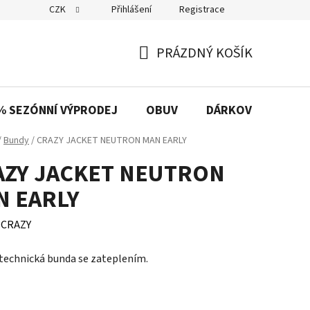
CZK
Přihlášení
Registrace
PRÁZDNÝ KOŠÍK
NÁKUPNÍ
KOŠÍK
% SEZÓNNÍ VÝPRODEJ
OBUV
DÁRKOVÉ POUKAZ
/
Bundy
/
CRAZY JACKET NEUTRON MAN EARLY
AZY JACKET NEUTRON
N EARLY
:
CRAZY
technická bunda se zateplením.