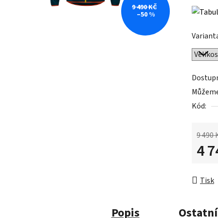
9 490 KČ
–50 %
Variant
Dostup
Můžeme 
Kód:
9 490 
4 7
Měrná 
Tisk
Popis
Ostatní