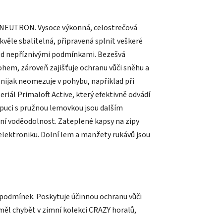
 NEUTRON. Vysoce výkonná, celostrečová
kvěle sbalitelná, připravená splnit veškeré
ed nepříznivými podmínkami. Bezešvá
ohem, zároveň zajišťuje ochranu vůči sněhu a
k nijak neomezuje v pohybu, například při
riál Primaloft Active, který efektivně odvádí
apuci s pružnou lemovkou jsou dalším
tní voděodolnost. Zateplené kapsy na zipy
elektroniku. Dolní lem a manžety rukávů jsou
podmínek. Poskytuje účinnou ochranu vůči
eměl chybět v zimní kolekci CRAZY horalů,