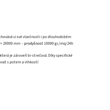
chovává si své vlastnosti i po dlouhodobém
c > 20000 mm -
prodyšnost
10000 gr./mq/24h
která je zároveň bi-strečová. Díky specifické
ovat s potem a vlhkostí