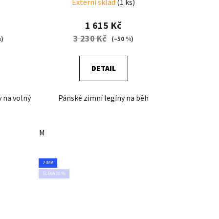
Externí sklad
(1 ks)
1 615 Kč
3 230 Kč
%)
(–50 %)
DETAIL
 na volný
Pánské zimní legíny na běh
M
ZIMA
SLEVA 30 %