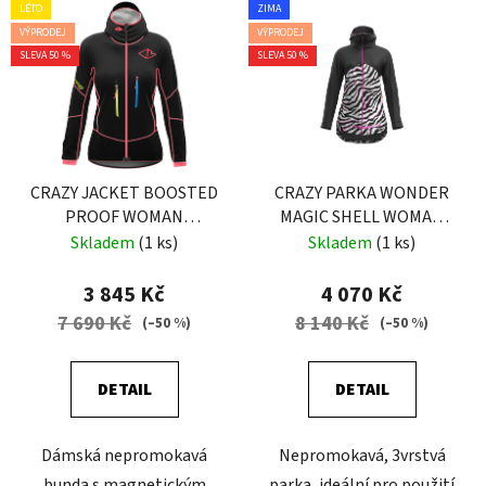
LÉTO
ZIMA
VÝPRODEJ
VÝPRODEJ
SLEVA 50 %
SLEVA 50 %
CRAZY JACKET BOOSTED
CRAZY PARKA WONDER
PROOF WOMAN
MAGIC SHELL WOMAN
CHEWING GUM
BLACK-ZEBRA
Skladem
(1 ks)
Skladem
(1 ks)
3 845 Kč
4 070 Kč
7 690 Kč
8 140 Kč
(–50 %)
(–50 %)
DETAIL
DETAIL
Dámská nepromokavá
Nepromokavá, 3vrstvá
bunda s magnetickým
parka, ideální pro použití