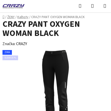
Přejít
Hledat
NÁKUPN
na
KOŠÍK
obsah
Domů
/
ŽENY
/
Kalhoty
/
CRAZY PANT OXYGEN WOMAN BLACK
CRAZY PANT OXYGEN
WOMAN BLACK
Značka:
CRAZY
ZIMA
SLEVA 30 %