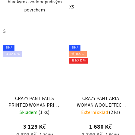
hladkým a vodoodpudivým
XS
povrchem
S
ZIMA
ZIMA
SLEVA 30 %
VÝPRODEJ
SLEVA 50 %
CRAZY PANT FALLS
CRAZY PANT ARIA
PRINTED WOMAN PRINT
WOMAN WOOL EFFECT
LIGHT JEANS
DARK GRAY
Skladem
(1 ks)
Externí sklad
(2 ks)
3 129 Kč
1 680 Kč
4 470 Kč
3 360 Kč
(–30 %)
(–50 %)