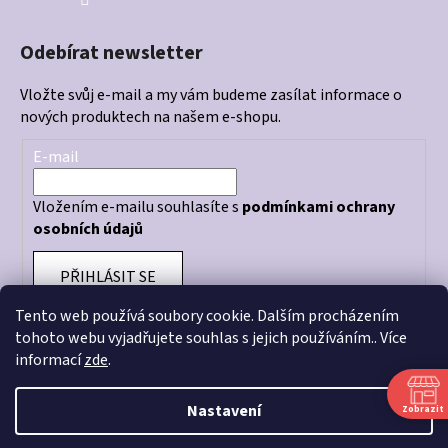
Odebírat newsletter
Vložte svůj e-mail a my vám budeme zasílat informace o
nových produktech na našem e-shopu.
E-mail
Vložením e-mailu souhlasíte s
podmínkami ochrany
osobních údajů
PŘIHLÁSIT SE
Tento web používá soubory cookie. Dalším procházením
tohoto webu vyjadřujete souhlas s jejich používáním.. Více
informací
zde
.
Otevírací doba prodejny: PO - PÁ 10:00 - 18:00
Nastavení
Zobrazit