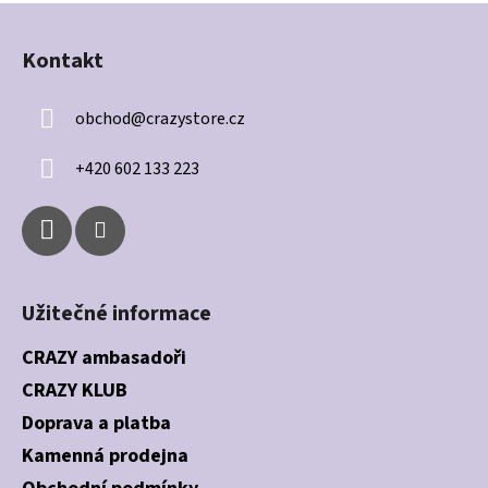
Z
á
Kontakt
p
a
obchod
@
crazystore.cz
t
í
+420 602 133 223
Užitečné informace
CRAZY ambasadoři
CRAZY KLUB
Doprava a platba
Kamenná prodejna