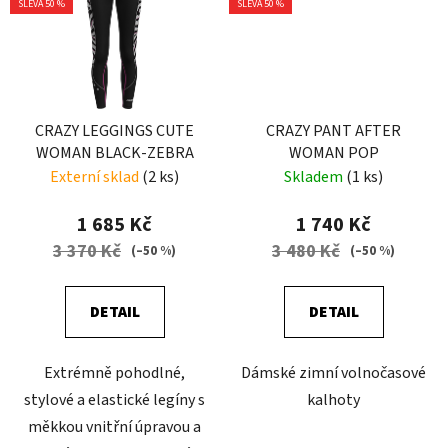
SLEVA 50 %
SLEVA 50 %
CRAZY LEGGINGS CUTE
CRAZY PANT AFTER
WOMAN BLACK-ZEBRA
WOMAN POP
Externí sklad
(2 ks)
Skladem
(1 ks)
1 685 Kč
1 740 Kč
3 370 Kč
3 480 Kč
(–50 %)
(–50 %)
DETAIL
DETAIL
Extrémně pohodlné,
Dámské zimní volnočasové
stylové a elastické legíny s
kalhoty
měkkou vnitřní úpravou a