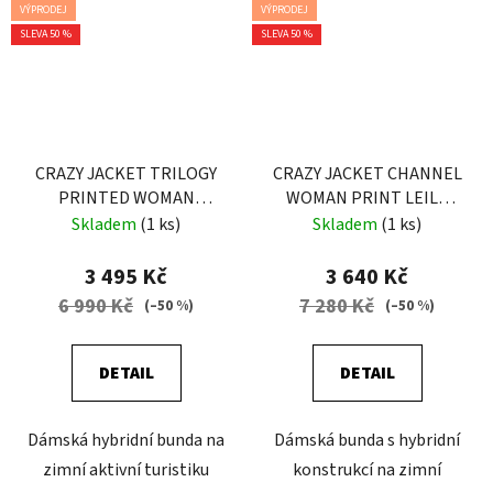
VÝPRODEJ
VÝPRODEJ
SLEVA 50 %
SLEVA 50 %
CRAZY JACKET TRILOGY
CRAZY JACKET CHANNEL
PRINTED WOMAN
WOMAN PRINT LEILA
FALLING FLOWER
BLUE
Skladem
(1 ks)
Skladem
(1 ks)
3 495 Kč
3 640 Kč
6 990 Kč
7 280 Kč
(–50 %)
(–50 %)
DETAIL
DETAIL
Dámská hybridní bunda na
Dámská bunda s hybridní
zimní aktivní turistiku
konstrukcí na zimní