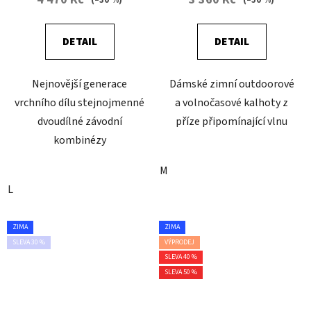
DETAIL
DETAIL
Nejnovější generace
Dámské zimní outdoorové
vrchního dílu stejnojmenné
a volnočasové kalhoty z
dvoudílné závodní
příze připomínající vlnu
kombinézy
M
L
ZIMA
ZIMA
SLEVA 30 %
VÝPRODEJ
SLEVA 40 %
SLEVA 50 %