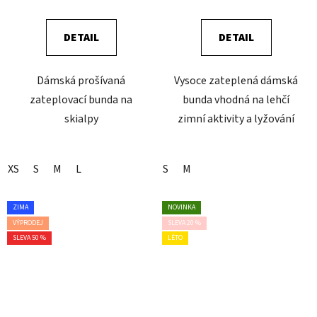
DETAIL
DETAIL
Dámská prošívaná
Vysoce zateplená dámská
zateplovací bunda na
bunda vhodná na lehčí
skialpy
zimní aktivity a lyžování
XS
S
M
L
S
M
ZIMA
NOVINKA
VÝPRODEJ
SLEVA 20 %
SLEVA 50 %
LÉTO