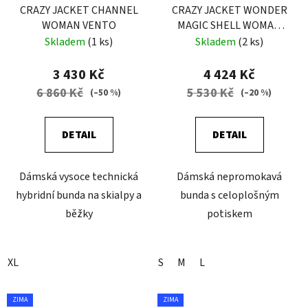
CRAZY JACKET CHANNEL
CRAZY JACKET WONDER
WOMAN VENTO
MAGIC SHELL WOMAN
POP
Skladem
(1 ks)
Skladem
(2 ks)
3 430 Kč
4 424 Kč
6 860 Kč
5 530 Kč
(–50 %)
(–20 %)
DETAIL
DETAIL
Dámská vysoce technická
Dámská nepromokavá
hybridní bunda na skialpy a
bunda s celoplošným
běžky
potiskem
XL
S
M
L
ZIMA
ZIMA