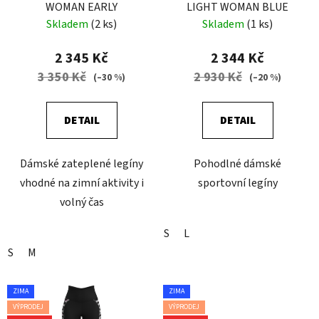
WOMAN EARLY
LIGHT WOMAN BLUE
Skladem
(2 ks)
Skladem
(1 ks)
2 345 Kč
2 344 Kč
3 350 Kč
2 930 Kč
(–30 %)
(–20 %)
DETAIL
DETAIL
Dámské zateplené legíny
Pohodlné dámské
vhodné na zimní aktivity i
sportovní legíny
volný čas
S
L
S
M
ZIMA
ZIMA
VÝPRODEJ
VÝPRODEJ